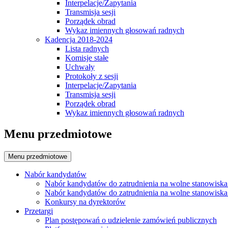
Interpelacje/Zapytania
Transmisja sesji
Porządek obrad
Wykaz imiennych głosowań radnych
Kadencja 2018-2024
Lista radnych
Komisje stałe
Uchwały
Protokoły z sesji
Interpelacje/Zapytania
Transmisja sesji
Porządek obrad
Wykaz imiennych głosowań radnych
Menu przedmiotowe
Menu przedmiotowe
Nabór kandydatów
Nabór kandydatów do zatrudnienia na wolne stanowiska
Nabór kandydatów do zatrudnienia na wolne stanowiska
Konkursy na dyrektorów
Przetargi
Plan postępowań o udzielenie zamówień publicznych