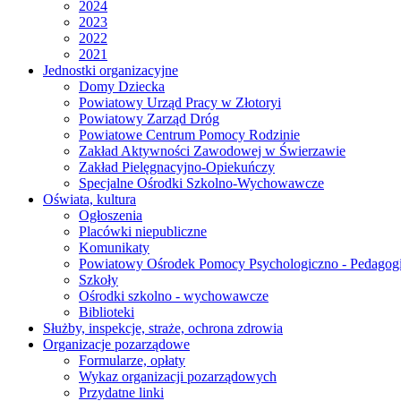
2024
2023
2022
2021
Jednostki organizacyjne
Domy Dziecka
Powiatowy Urząd Pracy w Złotoryi
Powiatowy Zarząd Dróg
Powiatowe Centrum Pomocy Rodzinie
Zakład Aktywności Zawodowej w Świerzawie
Zakład Pielęgnacyjno-Opiekuńczy
Specjalne Ośrodki Szkolno-Wychowawcze
Oświata, kultura
Ogłoszenia
Placówki niepubliczne
Komunikaty
Powiatowy Ośrodek Pomocy Psychologiczno - Pedagogi
Szkoły
Ośrodki szkolno - wychowawcze
Biblioteki
Służby, inspekcje, straże, ochrona zdrowia
Organizacje pozarządowe
Formularze, opłaty
Wykaz organizacji pozarządowych
Przydatne linki