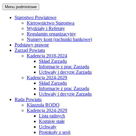
Menu podmiotowe
Starostwo Powiatowe
Kierownictwo Starostwa
Wydziały i Referaty
Regulamin organizacyjny
Numery kont (rachunki bankowe)
Podstawy prawne
Zarząd Powiatu
Kadencja 2018-2024
Skład Zarządu
Informacje z prac Zarządu
Uchwały i decyzje Zarządu
Kadencja 2024-2029
Skład Zarządu
Informacje z prac Zarządu
Uchwały i decyzje Zarządu
Rada Powiatu
Klauzula RODO
Kadencja 2024-2029
Lista radnych
Komisje stałe
Uchwały
Protokoły z sesji