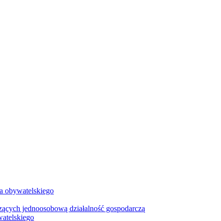
wa obywatelskiego
zących jednoosobową działalność gospodarczą
watelskiego