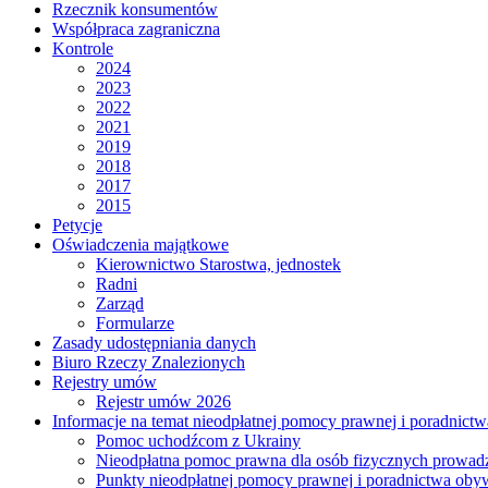
Rzecznik konsumentów
Współpraca zagraniczna
Kontrole
2024
2023
2022
2021
2019
2018
2017
2015
Petycje
Oświadczenia majątkowe
Kierownictwo Starostwa, jednostek
Radni
Zarząd
Formularze
Zasady udostępniania danych
Biuro Rzeczy Znalezionych
Rejestry umów
Rejestr umów 2026
Informacje na temat nieodpłatnej pomocy prawnej i poradnict
Pomoc uchodźcom z Ukrainy
Nieodpłatna pomoc prawna dla osób fizycznych prowad
Punkty nieodpłatnej pomocy prawnej i poradnictwa oby