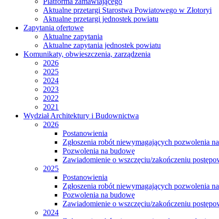
Platforma zamawiającego
Aktualne przetargi Starostwa Powiatowego w Złotoryi
Aktualne przetargi jednostek powiatu
Zapytania ofertowe
Aktualne zapytania
Aktualne zapytania jednostek powiatu
Komunikaty, obwieszczenia, zarządzenia
2026
2025
2024
2023
2022
2021
Wydział Architektury i Budownictwa
2026
Postanowienia
Zgłoszenia robót niewymagających pozwolenia n
Pozwolenia na budowę
Zawiadomienie o wszczęciu/zakończeniu postępow
2025
Postanowienia
Zgłoszenia robót niewymagających pozwolenia n
Pozwolenia na budowę
Zawiadomienie o wszczęciu/zakończeniu postępow
2024