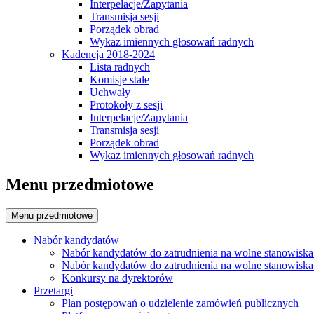
Interpelacje/Zapytania
Transmisja sesji
Porządek obrad
Wykaz imiennych głosowań radnych
Kadencja 2018-2024
Lista radnych
Komisje stałe
Uchwały
Protokoły z sesji
Interpelacje/Zapytania
Transmisja sesji
Porządek obrad
Wykaz imiennych głosowań radnych
Menu przedmiotowe
Menu przedmiotowe
Nabór kandydatów
Nabór kandydatów do zatrudnienia na wolne stanowiska
Nabór kandydatów do zatrudnienia na wolne stanowiska
Konkursy na dyrektorów
Przetargi
Plan postępowań o udzielenie zamówień publicznych