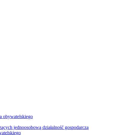
wa obywatelskiego
zących jednoosobową działalność gospodarczą
watelskiego