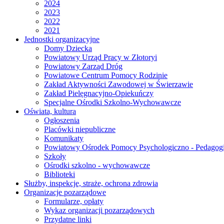
2024
2023
2022
2021
Jednostki organizacyjne
Domy Dziecka
Powiatowy Urząd Pracy w Złotoryi
Powiatowy Zarząd Dróg
Powiatowe Centrum Pomocy Rodzinie
Zakład Aktywności Zawodowej w Świerzawie
Zakład Pielęgnacyjno-Opiekuńczy
Specjalne Ośrodki Szkolno-Wychowawcze
Oświata, kultura
Ogłoszenia
Placówki niepubliczne
Komunikaty
Powiatowy Ośrodek Pomocy Psychologiczno - Pedagogi
Szkoły
Ośrodki szkolno - wychowawcze
Biblioteki
Służby, inspekcje, straże, ochrona zdrowia
Organizacje pozarządowe
Formularze, opłaty
Wykaz organizacji pozarządowych
Przydatne linki