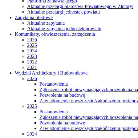
Platforma zamawiającego
Aktualne przetargi Starostwa Powiatowego w Złotoryi
Aktualne przetargi jednostek powiatu
Zapytania ofertowe
Aktualne zapytania
Aktualne zapytania jednostek powiatu
Komunikaty, obwieszczenia, zarządzenia
2026
2025
2024
2023
2022
2021
Wydział Architektury i Budownictwa
2026
Postanowienia
Zgłoszenia robót niewymagających pozwolenia n
Pozwolenia na budowę
Zawiadomienie o wszczęciu/zakończeniu postępow
2025
Postanowienia
Zgłoszenia robót niewymagających pozwolenia n
Pozwolenia na budowę
Zawiadomienie o wszczęciu/zakończeniu postępow
2024