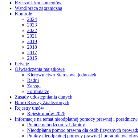
Rzecznik konsumentów
Współpraca zagraniczna
Kontrole
2024
2023
2022
2021
2019
2018
2017
2015
Petycje
Oświadczenia majątkowe
Kierownictwo Starostwa, jednostek
Radni
Zarząd
Formularze
Zasady udostępniania danych
Biuro Rzeczy Znalezionych
Rejestry umów
Rejestr umów 2026
Informacje na temat nieodpłatnej pomocy prawnej i poradnict
Pomoc uchodźcom z Ukrainy
Nieodpłatna pomoc prawna dla osób fizycznych prowad
Punkty nieodpłatnej pomocy prawnej i poradnictwa oby