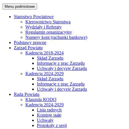
Menu podmiotowe
Starostwo Powiatowe
Kierownictwo Starostwa
Wydziały i Referaty
Regulamin organizacyjny
Numery kont (rachunki bankowe)
Podstawy prawne
Zarząd Powiatu
Kadencja 2018-2024
Skład Zarządu
Informacje z prac Zarządu
Uchwały i decyzje Zarządu
Kadencja 2024-2029
Skład Zarządu
Informacje z prac Zarządu
Uchwały i decyzje Zarządu
Rada Powiatu
Klauzula RODO
Kadencja 2024-2029
Lista radnych
Komisje stałe
Uchwały
Protokoły z sesji