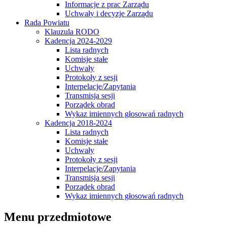
Informacje z prac Zarządu
Uchwały i decyzje Zarządu
Rada Powiatu
Klauzula RODO
Kadencja 2024-2029
Lista radnych
Komisje stałe
Uchwały
Protokoły z sesji
Interpelacje/Zapytania
Transmisja sesji
Porządek obrad
Wykaz imiennych głosowań radnych
Kadencja 2018-2024
Lista radnych
Komisje stałe
Uchwały
Protokoły z sesji
Interpelacje/Zapytania
Transmisja sesji
Porządek obrad
Wykaz imiennych głosowań radnych
Menu przedmiotowe