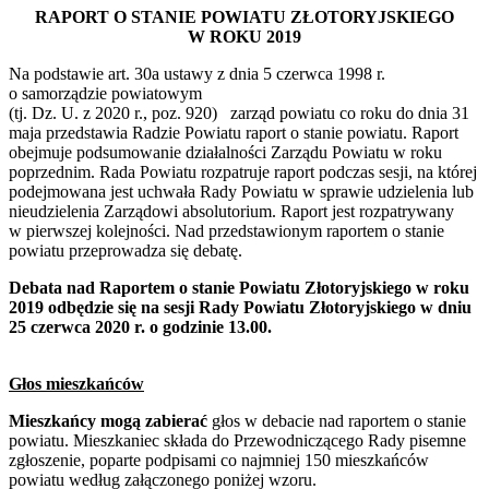
RAPORT O STANIE POWIATU ZŁOTORYJSKIEGO
W ROKU 2019
Na podstawie art. 30a ustawy z dnia 5 czerwca 1998 r.
o samorządzie powiatowym
(tj. Dz. U. z 2020 r., poz. 920) zarząd powiatu co roku do dnia 31
maja przedstawia Radzie Powiatu raport o stanie powiatu. Raport
obejmuje podsumowanie działalności Zarządu Powiatu w roku
poprzednim. Rada Powiatu rozpatruje raport podczas sesji, na której
podejmowana jest uchwała Rady Powiatu w sprawie udzielenia lub
nieudzielenia Zarządowi absolutorium. Raport jest rozpatrywany
w pierwszej kolejności. Nad przedstawionym raportem o stanie
powiatu przeprowadza się debatę.
Debata nad Raportem o stanie Powiatu Złotoryjskiego w roku
2019 odbędzie się na sesji Rady Powiatu Złotoryjskiego w dniu
25 czerwca 2020 r. o godzinie 13.00.
Głos mieszkańców
Mieszkańcy mogą zabierać
głos w debacie nad raportem o stanie
powiatu. Mieszkaniec składa do Przewodniczącego Rady pisemne
zgłoszenie, poparte podpisami co najmniej 150 mieszkańców
powiatu według załączonego poniżej wzoru.