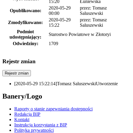
15:20
Łuniewska
2020-05-29
przez:
Tomasz
Opublikowano:
00:00
Saluszewski
2020-05-29
przez:
Tomasz
Zmodyfikowano:
15:22
Saluszewski
Podmiot
Starostwo Powiatowe w Złotoryi
udostępniający:
Odwiedziny:
1709
Rejestr zmian
Rejestr zmian
[2020-05-29 15:22:14]
Tomasz Saluszewski
Utworzenie
Banery/Logo
Raporty o stanie zapewniania dostępności
Redakcja BIP
Kontakt
Instrukcja korzystania z BIP
Polityka prywatności