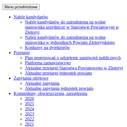
Menu przedmiotowe
Nabór kandydatów
Nabór kandydatów do zatrudnienia na wolne
stanowiska urzędnicze w Starostwie Powiatowym w
Złotoryi
Nabór kandydatów do zatrudnienia na wolne
stanowiska w jednostkach Powiatu Złotoryjskiego
Konkursy na dyrektorów
Przetargi
Plan postępowań o udzielenie zamówień publicznych
Platforma zamawiającego
Aktualne przetargi Starostwa Powiatowego w Złotoryi
Aktualne przetargi jednostek powiatu
Zapytania ofertowe
Aktualne zapytania
Aktualne zapytania jednostek powiatu
Komunikaty, obwieszczenia, zarządzenia
2026
2025
2024
2023
2022
2021