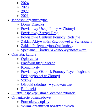
2024
2023
2022
2021
Jednostki organizacyjne
Domy Dziecka
Powiatowy Urząd Pracy w Złotoryi
Powiatowy Zarząd Dróg
Powiatowe Centrum Pomocy Rodzinie
Zakład Aktywności Zawodowej w Świerzawie
Zakład Pielęgnacyjno-Opiekuńczy
Specjalne Ośrodki Szkolno-Wychowawcze
Oświata, kultura
Ogłoszenia
Placówki niepubliczne
Komunikaty
Powiatowy Ośrodek Pomocy Psychologiczno -
Pedagogicznej w Złotoryi
Szkoły
Ośrodki szkolno - wychowawcze
Biblioteki
Służby, inspekcje, straże, ochrona zdrowia
Organizacje pozarządowe
Formularze, opłaty
Wykaz organizacji pozarządowych