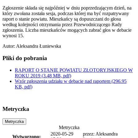
Zgłoszenie składa się najpóźniej w dniu poprzedzającym dzień, na
który zwołana została sesja, podczas której ma być rozpatrywany
raport o stanie powiatu. Mieszkańcy są dopuszczani do głosu
według kolejności otrzymania przez Przewodniczącego Rady
zgłoszenia. Liczba mieszkańców mogących zabrać głos w debacie
wynosi 15.
Autor
:
Aleksandra Łuniewska
Pliki do pobrania
RAPORT O STANIE POWIATU ZŁOTORYJSKIEGO W
ROKU 2019
(3.48 MB, pdf)
Wzór zgłoszenia udziału w debacie nad raportem
(296.95
KB, pdf)
Metryczka
Metryczka
Metryczka
2020-05-29
przez:
Aleksandra
Wytworzono: