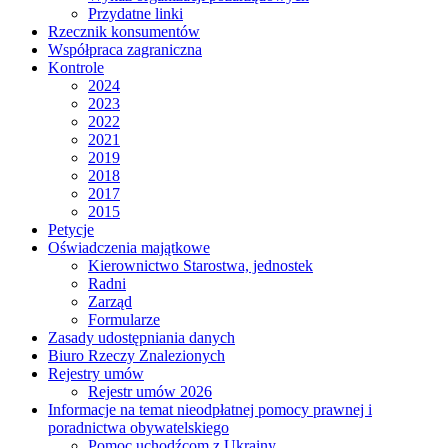
Przydatne linki
Rzecznik konsumentów
Współpraca zagraniczna
Kontrole
2024
2023
2022
2021
2019
2018
2017
2015
Petycje
Oświadczenia majątkowe
Kierownictwo Starostwa, jednostek
Radni
Zarząd
Formularze
Zasady udostępniania danych
Biuro Rzeczy Znalezionych
Rejestry umów
Rejestr umów 2026
Informacje na temat nieodpłatnej pomocy prawnej i
poradnictwa obywatelskiego
Pomoc uchodźcom z Ukrainy