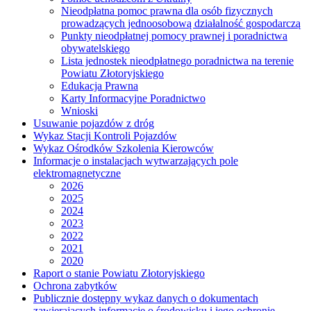
Nieodpłatna pomoc prawna dla osób fizycznych
prowadzących jednoosobową działalność gospodarczą
Punkty nieodpłatnej pomocy prawnej i poradnictwa
obywatelskiego
Lista jednostek nieodpłatnego poradnictwa na terenie
Powiatu Złotoryjskiego
Edukacja Prawna
Karty Informacyjne Poradnictwo
Wnioski
Usuwanie pojazdów z dróg
Wykaz Stacji Kontroli Pojazdów
Wykaz Ośrodków Szkolenia Kierowców
Informacje o instalacjach wytwarzających pole
elektromagnetyczne
2026
2025
2024
2023
2022
2021
2020
Raport o stanie Powiatu Złotoryjskiego
Ochrona zabytków
Publicznie dostępny wykaz danych o dokumentach
zawierających informacje o środowisku i jego ochronie