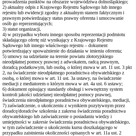
prowadzenia punktów na obszarze województwa dolnośląskiego;
2) aktualny odpis z Krajowego Rejestru Sądowego lub innego
rejestru lub ewidencji zgodny z aktualnym stanem faktycznym i
prawnym potwierdzający status prawny oferenta i umocowanie
osób go reprezentujących;
3) statut organizacji,
4) w przypadku wyboru innego sposobu reprezentacji podmiotu
składającego ofertę niż wynikający z Krajowego Rejestru
Sądowego lub innego właściwego rejestru – dokument
potwierdzający upoważnienie do działania w imieniu oferenta;
5) umowy na udzielanie na terenie powiatu złotoryjskiego
nieodpłatnej pomocy prawnej z adwokatem, radcą prawnym,
doradcą podatkowym, lub osobą, o której mowa w art. 11 ust. 3 pkt
2, na świadczenie nieodpłatnego poradnictwa obywatelskiego z
osobą, o której mowa w art. 11 ust. 3a ustawy, na świadczenie
mediacji z mediatorem o którym mowa w art. 4a ust. 6 ustawy;
6) dokument opisujący standardy obsługi i wewnętrzny system
kontroli jakości udzielanej nieodpłatnej pomocy prawnej,
świadczenia nieodpłatnego poradnictwa obywatelskiego, mediacji,
7) zaświadczenie, o ukończeniu z wynikiem pozytywnym przez
doradcę/doradców szkolenia z zakresu świadczenia poradnictwa
obywatelskiego lub zaświadczenie o posiadaniu wiedzy i
umiejętności w zakresie świadczenia poradnictwa obywatelskiego,
w tym zaświadczenie o ukończeniu kursu doszkalającego w
przypadku zaistnienia okoliczności opisanych w art. 11a ust. 2