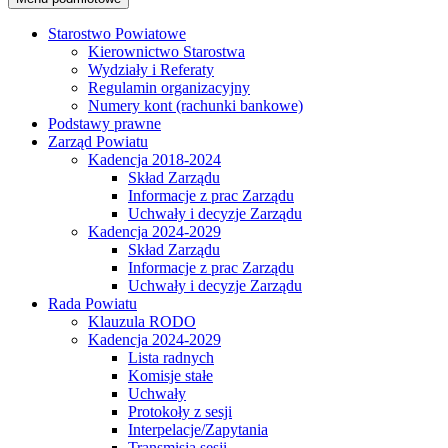
Starostwo Powiatowe
Kierownictwo Starostwa
Wydziały i Referaty
Regulamin organizacyjny
Numery kont (rachunki bankowe)
Podstawy prawne
Zarząd Powiatu
Kadencja 2018-2024
Skład Zarządu
Informacje z prac Zarządu
Uchwały i decyzje Zarządu
Kadencja 2024-2029
Skład Zarządu
Informacje z prac Zarządu
Uchwały i decyzje Zarządu
Rada Powiatu
Klauzula RODO
Kadencja 2024-2029
Lista radnych
Komisje stałe
Uchwały
Protokoły z sesji
Interpelacje/Zapytania
Transmisja sesji