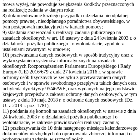
mowa wyżej, nie powoduje zwiększenia środków przeznaczonych
na realizację zadania w danym roku;
8) dokumentowanie każdego przypadku udzielania nieodpłatnej
pomocy prawnej, nieodpłatnego poradnictwa obywatelskiego, w
tym postępowań mediacyjnych w kartach pomocy;
9) składania sprawozdań z realizacji zadania publicznego na
zasadach określonych w art. 18 ustawy z dnia 24 kwietnia 2003 r. o
działalności pożytku publicznego i o wolontariacie, zgodnie z
ustaleniami zawartymi w umowie;
10) przetwarzania danych osobowych w sposób tradycyjny oraz z
wykorzystaniem systemów informatycznych na zasadach
określonych Rozporządzeniem Parlamentu Europejskiego i Rady
Europy (UE) 2016/679 z dnia 27 kwietnia 2016 r. w sprawie
ochrony osób fizycznych w związku z przetwarzaniem danych
osobowych i w sprawie swobodnego przepływu takich danych oraz
uchylenia dyrektywy 95/46/WE, oraz wydanych na jego podstawie
krajowych przepisów z zakresu ochrony danych osobowych, w tym
ustawy z dnia 10 maja 2018 r. o ochronie danych osobowych (Dz.
U. z 2019 r. poz. 1781);
11) poddania się kontroli na zasadach określonych w ustawie z dnia
24 kwietnia 2003 r. o działalności pożytku publicznego i o
wolontariacie, w zakresie prawidłowości realizacji zadania;
12) przekazywania do 10 dnia następnego miesiąca kalendarzowego
dokumentów niezbędnych do opracowania zbiorczej informacji o
wykonywaniu zadania, w szczególności: