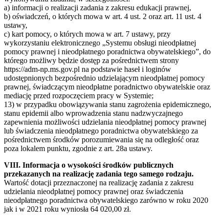
a) informacji o realizacji zadania z zakresu edukacji prawnej,
b) oświadczeń, o których mowa w art. 4 ust. 2 oraz art. 11 ust. 4
ustawy,
c) kart pomocy, o których mowa w art. 7 ustawy, przy
wykorzystaniu elektronicznego „Systemu obsługi nieodpłatnej
pomocy prawnej i nieodpłatnego poradnictwa obywatelskiego”, do
którego możliwy będzie dostęp za pośrednictwem strony
https://adm-np.ms.gov.pl na podstawie haseł i loginów
udostępnionych bezpośrednio udzielającym nieodpłatnej pomocy
prawnej, świadczącym nieodpłatne poradnictwo obywatelskie oraz
mediację przed rozpoczęciem pracy w Systemie;
13) w przypadku obowiązywania stanu zagrożenia epidemicznego,
stanu epidemii albo wprowadzenia stanu nadzwyczajnego
zapewnienia możliwości udzielania nieodpłatnej pomocy prawnej
lub świadczenia nieodpłatnego poradnictwa obywatelskiego za
pośrednictwem środków porozumiewania się na odległość oraz
poza lokalem punktu, zgodnie z art. 28a ustawy.
VIII. Informacja o wysokości środków publicznych
przekazanych na realizację zadania tego samego rodzaju.
Wartość dotacji przeznaczonej na realizację zadania z zakresu
udzielania nieodpłatnej pomocy prawnej oraz świadczenia
nieodpłatnego poradnictwa obywatelskiego zarówno w roku 2020
jak i w 2021 roku wyniosła 64 020,00 zł.