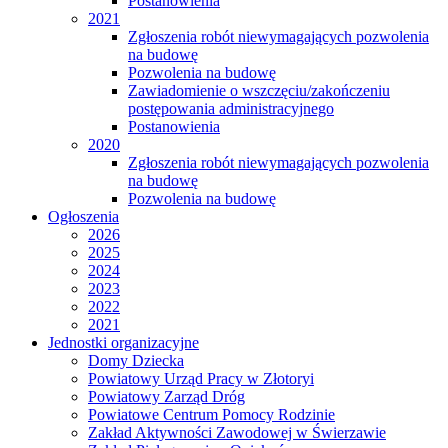
Postanowienia
2021
Zgłoszenia robót niewymagających pozwolenia
na budowę
Pozwolenia na budowę
Zawiadomienie o wszczęciu/zakończeniu
postępowania administracyjnego
Postanowienia
2020
Zgłoszenia robót niewymagających pozwolenia
na budowę
Pozwolenia na budowę
Ogłoszenia
2026
2025
2024
2023
2022
2021
Jednostki organizacyjne
Domy Dziecka
Powiatowy Urząd Pracy w Złotoryi
Powiatowy Zarząd Dróg
Powiatowe Centrum Pomocy Rodzinie
Zakład Aktywności Zawodowej w Świerzawie