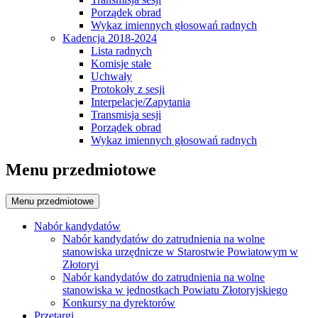
Porządek obrad
Wykaz imiennych głosowań radnych
Kadencja 2018-2024
Lista radnych
Komisje stałe
Uchwały
Protokoły z sesji
Interpelacje/Zapytania
Transmisja sesji
Porządek obrad
Wykaz imiennych głosowań radnych
Menu przedmiotowe
Menu przedmiotowe
Nabór kandydatów
Nabór kandydatów do zatrudnienia na wolne
stanowiska urzędnicze w Starostwie Powiatowym w
Złotoryi
Nabór kandydatów do zatrudnienia na wolne
stanowiska w jednostkach Powiatu Złotoryjskiego
Konkursy na dyrektorów
Przetargi