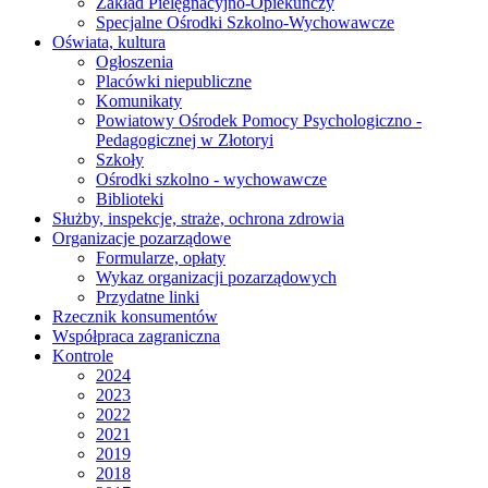
Zakład Pielęgnacyjno-Opiekuńczy
Specjalne Ośrodki Szkolno-Wychowawcze
Oświata, kultura
Ogłoszenia
Placówki niepubliczne
Komunikaty
Powiatowy Ośrodek Pomocy Psychologiczno -
Pedagogicznej w Złotoryi
Szkoły
Ośrodki szkolno - wychowawcze
Biblioteki
Służby, inspekcje, straże, ochrona zdrowia
Organizacje pozarządowe
Formularze, opłaty
Wykaz organizacji pozarządowych
Przydatne linki
Rzecznik konsumentów
Współpraca zagraniczna
Kontrole
2024
2023
2022
2021
2019
2018