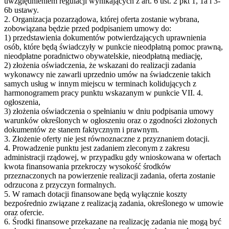
uwzględnieniem regulacji wynikających z art. 6 ust. 2 pkt 1, 1a i 3-
6b ustawy.
2. Organizacja pozarządowa, której oferta zostanie wybrana,
zobowiązana będzie przed podpisaniem umowy do:
1) przedstawienia dokumentów potwierdzających uprawnienia
osób, które będą świadczyły w punkcie nieodpłatną pomoc prawną,
nieodpłatne poradnictwo obywatelskie, nieodpłatną mediację,
2) złożenia oświadczenia, że wskazani do realizacji zadania
wykonawcy nie zawarli uprzednio umów na świadczenie takich
samych usług w innym miejscu w terminach kolidujących z
harmonogramem pracy punktu wskazanym w punkcie VII. 4.
ogłoszenia,
3) złożenia oświadczenia o spełnianiu w dniu podpisania umowy
warunków określonych w ogłoszeniu oraz o zgodności złożonych
dokumentów ze stanem faktycznym i prawnym.
3. Złożenie oferty nie jest równoznaczne z przyznaniem dotacji.
4. Prowadzenie punktu jest zadaniem zleconym z zakresu
administracji rządowej, w przypadku gdy wnioskowana w ofertach
kwota finansowania przekroczy wysokość środków
przeznaczonych na powierzenie realizacji zadania, oferta zostanie
odrzucona z przyczyn formalnych.
5. W ramach dotacji finansowane będą wyłącznie koszty
bezpośrednio związane z realizacją zadania, określonego w umowie
oraz ofercie.
6. Środki finansowe przekazane na realizację zadania nie mogą być