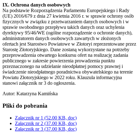
IX. Ochrona danych osobowych
Na podstawie Rozporządzenia Parlamentu Europejskiego i Rady
(UE) 2016/679 z dnia 27 kwietnia 2016 r. w sprawie ochrony osób
fizycznych w związku z przetwarzaniem danych osobowych i w
sprawie swobodnego przepływu takich danych oraz uchylenia
dyrektywy 95/46/WE (ogólne rozporządzenie o ochronie danych),
administratorem danych osobowych zawartych w złożonych
ofertach jest Starostwo Powiatowe w Złotoryi reprezentowane przez
Starostę Złotoryjskiego. Dane zostaną wykorzystane na potrzeby
przeprowadzenia otwartego konkursu ofert na realizację zadania
publicznego w zakresie powierzenia prowadzenia punktu
przeznaczonego na udzielanie nieodpłatnej pomocy prawnej i
świadczenie nieodpłatnego poradnictwa obywatelskiego na terenie
Powiatu Złotoryjskiego w 2022 roku. Klauzula informacyjna
stanowi załącznik nr 3 do ogłoszenia.
Autor
:
Katarzyna Kamińska
Pliki do pobrania
Załącznik nr 1
(52.00 KB, doc)
Załącznik nr 2
(37.00 KB, doc)
Załącznik nr 3
(37.00 KB, doc)