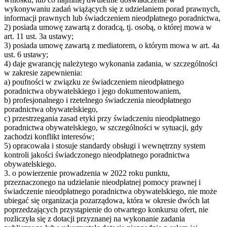
wykonywaniu zadań wiążących się z udzielaniem porad prawnych,
informacji prawnych lub świadczeniem nieodpłatnego poradnictwa,
2) posiada umowę zawartą z doradcą, tj. osobą, o której mowa w
art. 11 ust. 3a ustawy;
3) posiada umowę zawartą z mediatorem, o którym mowa w art. 4a
ust. 6 ustawy;
4) daje gwarancję należytego wykonania zadania, w szczególności
w zakresie zapewnienia:
a) poufności w związku ze świadczeniem nieodpłatnego
poradnictwa obywatelskiego i jego dokumentowaniem,
b) profesjonalnego i rzetelnego świadczenia nieodpłatnego
poradnictwa obywatelskiego,
c) przestrzegania zasad etyki przy świadczeniu nieodpłatnego
poradnictwa obywatelskiego, w szczególności w sytuacji, gdy
zachodzi konflikt interesów;
5) opracowała i stosuje standardy obsługi i wewnętrzny system
kontroli jakości świadczonego nieodpłatnego poradnictwa
obywatelskiego.
3. o powierzenie prowadzenia w 2022 roku punktu,
przeznaczonego na udzielanie nieodpłatnej pomocy prawnej i
świadczenie nieodpłatnego poradnictwa obywatelskiego, nie może
ubiegać się organizacja pozarządowa, która w okresie dwóch lat
poprzedzających przystąpienie do otwartego konkursu ofert, nie
rozliczyła się z dotacji przyznanej na wykonanie zadania