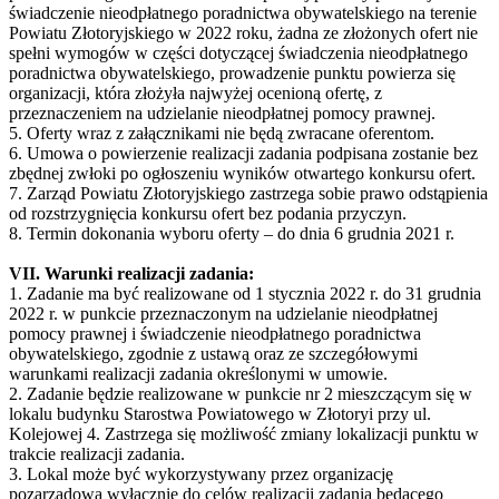
świadczenie nieodpłatnego poradnictwa obywatelskiego na terenie
Powiatu Złotoryjskiego w 2022 roku, żadna ze złożonych ofert nie
spełni wymogów w części dotyczącej świadczenia nieodpłatnego
poradnictwa obywatelskiego, prowadzenie punktu powierza się
organizacji, która złożyła najwyżej ocenioną ofertę, z
przeznaczeniem na udzielanie nieodpłatnej pomocy prawnej.
5. Oferty wraz z załącznikami nie będą zwracane oferentom.
6. Umowa o powierzenie realizacji zadania podpisana zostanie bez
zbędnej zwłoki po ogłoszeniu wyników otwartego konkursu ofert.
7. Zarząd Powiatu Złotoryjskiego zastrzega sobie prawo odstąpienia
od rozstrzygnięcia konkursu ofert bez podania przyczyn.
8. Termin dokonania wyboru oferty – do dnia 6 grudnia 2021 r.
VII. Warunki realizacji zadania:
1. Zadanie ma być realizowane od 1 stycznia 2022 r. do 31 grudnia
2022 r. w punkcie przeznaczonym na udzielanie nieodpłatnej
pomocy prawnej i świadczenie nieodpłatnego poradnictwa
obywatelskiego, zgodnie z ustawą oraz ze szczegółowymi
warunkami realizacji zadania określonymi w umowie.
2. Zadanie będzie realizowane w punkcie nr 2 mieszczącym się w
lokalu budynku Starostwa Powiatowego w Złotoryi przy ul.
Kolejowej 4. Zastrzega się możliwość zmiany lokalizacji punktu w
trakcie realizacji zadania.
3. Lokal może być wykorzystywany przez organizację
pozarządową wyłącznie do celów realizacji zadania będącego