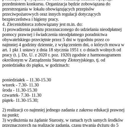
przedmiotem konkursu. Organizacja będzie zobowiązana do
przestrzegania w lokalu obowiązujących przepisów
przeciwpożarowych oraz innych regulacji dotyczących
bezpieczeństwa i higieny pracy.
4. Zleceniobiorca zobowiązany jest m.in. do:
1) prowadzenia punktu przeznaczonego do udzielania nieodpłatnej
pomocy prawnej i świadczenia nieodpłatnego poradnictwa
obywatelskiego przeciętnie przez 5 dni w tygodniu przez co
najmniej 4 godziny dziennie, z wyłączeniem dni, o których mowa w
art. 1 pkt 1 ustawy z dnia 18 stycznia 1951 r. o dniach wolnych od
pracy (t. j. Dz. U. z 2020 r. poz. 1920) zgodnie z harmonogramem
określonym w Zarządzeniu Starosty Złotoryjskiego, tj. od
poniedziałku do piątku, w godzinach:
poniedziałek – 11.30-15.30
wtorek - 7.30- 11.30
środa - 11.30-15.30
czwartek- 7.30- 11.30
piątek- 11.30-15.30;
2) realizacji co najmniej jednego zadania z zakresu edukacji prawnej
na punkt;
3) wydłużenia na żądanie Starosty, w ramach tych samych środków
przeznaczonych na realizację zadania, czasu trwania dyżuru do 5