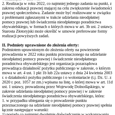
2. Realizacja w roku 2022, co najmniej jednego zadania na punkt, z
zakresu edukacji prawnej mającej na celu zwiększenie świadomości
prawnej społeczeństwa. Zadanie może być realizowane w związku
z problemami zgłaszanymi w trakcie udzielania nieodpłatnej
pomocy prawnej lub świadczenia nieodpłatnego poradnictwa
obywatelskiego, w formach o których mowa w art. 3b ust. 2 ustawy.
Starosta Złotoryjski może określić w umowie preferowane formy
realizacji powyższych zadań.
II. Podmioty uprawnione do złożenia oferty:
Podmiotem uprawnionym do złożenia oferty na powierzenie
prowadzenia w 2022 roku punktu przeznaczonego na udzielanie
nieodpłatnej pomocy prawnej i świadczenie nieodpłatnego
poradnictwa obywatelskiego jest organizacja pozarządowa
prowadząca działalność pożytku publicznego w zakresie, o którym
mowa w art. 4 ust. 1 pkt 1b lub 22a ustawy z dnia 24 kwietnia 2003
r. o działalności pożytku publicznego i o wolontariacie (t.j. Dz. U. z
2020 r. poz. 1057 ze zm.) wpisana na listę, o której mowa w art. 11d
ust. 1 ustawy, prowadzoną przez Wojewodę Dolnośląskiego, w
zakresie udzielania nieodpłatnej pomocy prawnej i w zakresie
świadczenia nieodpłatnego poradnictwa obywatelskiego, która:
1. w przypadku ubiegania się o prowadzenie punktu
przeznaczonego na udzielanie nieodpłatnej pomocy prawnej spełnia
łącznie następujące warunki:
1) posiada co najmniej dwuletnie doświadczenie w wykonywaniu