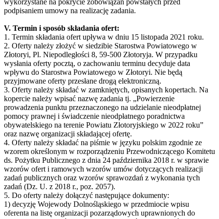
wykorzystane na pokrycie zobowiązań powstałych przed
podpisaniem umowy na realizację zadania.
V. Termin i sposób składania ofert:
1. Termin składania ofert upływa w dniu 15 listopada 2021 roku.
2. Oferty należy złożyć w siedzibie Starostwa Powiatowego w
Złotoryi, Pl. Niepodległości 8, 59-500 Złotoryja. W przypadku
wysłania oferty pocztą, o zachowaniu terminu decyduje data
wpływu do Starostwa Powiatowego w Złotoryi. Nie będą
przyjmowane oferty przesłane drogą elektroniczną.
3. Oferty należy składać w zamkniętych, opisanych kopertach. Na
kopercie należy wpisać nazwę zadania tj. „Powierzenie
prowadzenia punktu przeznaczonego na udzielanie nieodpłatnej
pomocy prawnej i świadczenie nieodpłatnego poradnictwa
obywatelskiego na terenie Powiatu Złotoryjskiego w 2022 roku”
oraz nazwę organizacji składającej ofertę.
4. Oferty należy składać na piśmie w języku polskim zgodnie ze
wzorem określonym w rozporządzeniu Przewodniczącego Komitetu
ds. Pożytku Publicznego z dnia 24 października 2018 r. w sprawie
wzorów ofert i ramowych wzorów umów dotyczących realizacji
zadań publicznych oraz wzorów sprawozdań z wykonania tych
zadań (Dz. U. z 2018 r., poz. 2057).
5. Do oferty należy dołączyć następujące dokumenty:
1) decyzję Wojewody Dolnośląskiego w przedmiocie wpisu
oferenta na listę organizacji pozarządowych uprawnionych do