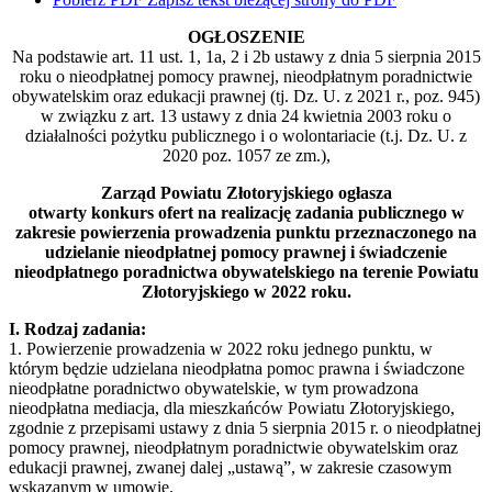
OGŁOSZENIE
Na podstawie art. 11 ust. 1, 1a, 2 i 2b ustawy z dnia 5 sierpnia 2015
roku o nieodpłatnej pomocy prawnej, nieodpłatnym poradnictwie
obywatelskim oraz edukacji prawnej (tj. Dz. U. z 2021 r., poz. 945)
w związku z art. 13 ustawy z dnia 24 kwietnia 2003 roku o
działalności pożytku publicznego i o wolontariacie (t.j. Dz. U. z
2020 poz. 1057 ze zm.),
Zarząd Powiatu Złotoryjskiego ogłasza
otwarty konkurs ofert na realizację zadania publicznego w
zakresie powierzenia prowadzenia punktu przeznaczonego na
udzielanie nieodpłatnej pomocy prawnej i świadczenie
nieodpłatnego poradnictwa obywatelskiego na terenie Powiatu
Złotoryjskiego w 2022 roku.
I. Rodzaj zadania:
1. Powierzenie prowadzenia w 2022 roku jednego punktu, w
którym będzie udzielana nieodpłatna pomoc prawna i świadczone
nieodpłatne poradnictwo obywatelskie, w tym prowadzona
nieodpłatna mediacja, dla mieszkańców Powiatu Złotoryjskiego,
zgodnie z przepisami ustawy z dnia 5 sierpnia 2015 r. o nieodpłatnej
pomocy prawnej, nieodpłatnym poradnictwie obywatelskim oraz
edukacji prawnej, zwanej dalej „ustawą”, w zakresie czasowym
wskazanym w umowie.