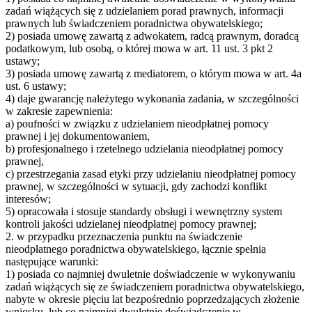
zadań wiążących się z udzielaniem porad prawnych, informacji
prawnych lub świadczeniem poradnictwa obywatelskiego;
2) posiada umowę zawartą z adwokatem, radcą prawnym, doradcą
podatkowym, lub osobą, o której mowa w art. 11 ust. 3 pkt 2
ustawy;
3) posiada umowę zawartą z mediatorem, o którym mowa w art. 4a
ust. 6 ustawy;
4) daje gwarancję należytego wykonania zadania, w szczególności
w zakresie zapewnienia:
a) poufności w związku z udzielaniem nieodpłatnej pomocy
prawnej i jej dokumentowaniem,
b) profesjonalnego i rzetelnego udzielania nieodpłatnej pomocy
prawnej,
c) przestrzegania zasad etyki przy udzielaniu nieodpłatnej pomocy
prawnej, w szczególności w sytuacji, gdy zachodzi konflikt
interesów;
5) opracowała i stosuje standardy obsługi i wewnętrzny system
kontroli jakości udzielanej nieodpłatnej pomocy prawnej;
2. w przypadku przeznaczenia punktu na świadczenie
nieodpłatnego poradnictwa obywatelskiego, łącznie spełnia
następujące warunki:
1) posiada co najmniej dwuletnie doświadczenie w wykonywaniu
zadań wiążących się ze świadczeniem poradnictwa obywatelskiego,
nabyte w okresie pięciu lat bezpośrednio poprzedzających złożenie
wniosku, lub co najmniej dwuletnie doświadczenie w