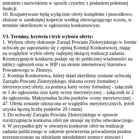
imieniem i nazwiskiem w sposób czytelny z podaniem pełnionej
funkcji.
10. Rozpatrywane będą wyłącznie oferty kompletne i prawidłowe,
złożone w zamkniętej kopercie według obowiązującego wzoru, w
terminie określonym w ogłoszeniu konkursowym.
VI. Terminy, kryteria i tryb wyboru oferty:
1. Wyboru oferty dokonuje Zarząd Powiatu Złotoryjskiego w formie
uchwały po zapoznaniu się z opinią Komisji Konkursowej, mając
na względzie wybór oferty najlepiej służącej realizacji zadania.
Rozstrzygnięcie konkursu podaje się do publicznej wiadomości na
tablicy ogłoszeń oraz w BIP i na stronie internetowej Starostwa
Powiatowego w Złotoryi.
2. Komisja Konkursowa, której skład określony zostanie uchwałą
Zarządu Powiatu Złotoryjskiego, dokona oceny formalnej i
merytorycznej oferty, za pomocą karty oceny formalnej - załącznik
nr 1 do ogłoszenia oraz karty oceny merytorycznej – załącznik nr 2
do ogłoszenia. Maksymalna liczba punktów oceny merytorycznej -
47. Oferta zostanie odrzucona ze względów merytorycznych, jeżeli
uzyska łączną liczbę punktów 20 i mniej.
3. Do uchwały Zarządu Powiatu Złotoryjskiego w sprawie
rozstrzygnięcia konkursu ofert nie stosuje się trybu odwoławczego.
4. W przypadku gdy w otwartym konkursie ofert na realizację
zadania publicznego w zakresie powierzenia prowadzenia punktu
przeznaczonego na udzielanie nieodpłatnej pomocy prawnej i