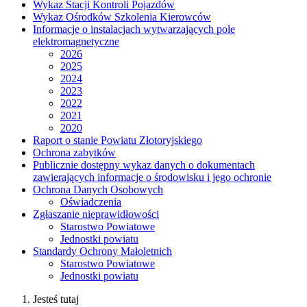
Wykaz Stacji Kontroli Pojazdów
Wykaz Ośrodków Szkolenia Kierowców
Informacje o instalacjach wytwarzających pole
elektromagnetyczne
2026
2025
2024
2023
2022
2021
2020
Raport o stanie Powiatu Złotoryjskiego
Ochrona zabytków
Publicznie dostępny wykaz danych o dokumentach
zawierających informacje o środowisku i jego ochronie
Ochrona Danych Osobowych
Oświadczenia
Zgłaszanie nieprawidłowości
Starostwo Powiatowe
Jednostki powiatu
Standardy Ochrony Małoletnich
Starostwo Powiatowe
Jednostki powiatu
Jesteś tutaj