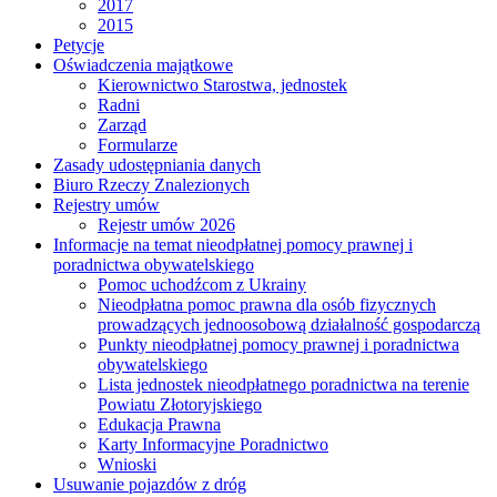
2017
2015
Petycje
Oświadczenia majątkowe
Kierownictwo Starostwa, jednostek
Radni
Zarząd
Formularze
Zasady udostępniania danych
Biuro Rzeczy Znalezionych
Rejestry umów
Rejestr umów 2026
Informacje na temat nieodpłatnej pomocy prawnej i
poradnictwa obywatelskiego
Pomoc uchodźcom z Ukrainy
Nieodpłatna pomoc prawna dla osób fizycznych
prowadzących jednoosobową działalność gospodarczą
Punkty nieodpłatnej pomocy prawnej i poradnictwa
obywatelskiego
Lista jednostek nieodpłatnego poradnictwa na terenie
Powiatu Złotoryjskiego
Edukacja Prawna
Karty Informacyjne Poradnictwo
Wnioski
Usuwanie pojazdów z dróg