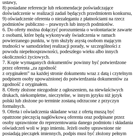
ustawy,
8) posiadane referencje lub rekomendacje poświadczające
doświadczenie w realizacji zadań będących przedmiotem konkursu,
9) oświadczenie oferenta o niezaleganiu z płatnościami na rzecz
podmiotów publiczno – prawnych lub innych podmiotów.
6. Do oferty można dołączyć porozumienia o wolontariacie zawarte
z osobami, które będą wykonywały świadczenia w ramach
powierzanego punktu, w tym służyły asystą osobom mającym
trudności w samodzielnej realizacji porady, w szczególności z
powodu niepełnosprawności, podeszłego wieku albo innych
okoliczności życiowych.
7. Kopie wymaganych dokumentów powinny być potwierdzone
przez oferenta „za zgodność
z oryginałem” na każdej stronie dokumentu wraz z datą i czytelnym
podpisem osoby upoważnionej do potwierdzania dokumentów za
zgodność z oryginałem.
8. Oferty złożone niezgodnie z ogłoszeniem, na niewłaściwych
drukach, niekompletne, nieczytelne, w innym języku niż język
polski lub złożone po terminie zostaną odrzucone z przyczyn
formalnych.
9. Oferta i oświadczenia składane wraz z ofertą muszą być
opatrzone pieczęcią nagłówkową oferenta oraz podpisane przez
osoby uprawnione do reprezentowania danego podmiotu i składania
oświadczeń woli w jego imieniu. Jeżeli osoby uprawnione nie
posiadają pieczątek imiennych, podpis musi być złożony pełnym