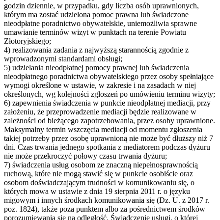
godzin dziennie, w przypadku, gdy liczba osób uprawnionych,
którym ma zostać udzielona pomoc prawna lub świadczone
nieodpłatne poradnictwo obywatelskie, uniemożliwia sprawne
umawianie terminów wizyt w punktach na terenie Powiatu
Złotoryjskiego;
4) realizowania zadania z najwyższą starannością zgodnie z
wprowadzonymi standardami obsługi;
5) udzielania nieodpłatnej pomocy prawnej lub świadczenia
nieodpłatnego poradnictwa obywatelskiego przez osoby spełniające
wymogi określone w ustawie, w zakresie i na zasadach w niej
określonych, wg kolejności zgłoszeń po umówieniu terminu wizyty;
6) zapewnienia świadczenia w punkcie nieodpłatnej mediacji, przy
założeniu, że przeprowadzenie mediacji będzie realizowane w
zależności od bieżącego zapotrzebowania, przez osoby uprawnione.
Maksymalny termin wszczęcia mediacji od momentu zgłoszenia
takiej potrzeby przez osobę uprawnioną nie może być dłuższy niż 7
dni. Czas trwania jednego spotkania z mediatorem podczas dyżuru
nie może przekroczyć połowy czasu trwania dyżuru;
7) świadczenia usług osobom ze znaczną niepełnosprawnością
ruchową, które nie mogą stawić się w punkcie osobiście oraz
osobom doświadczającym trudności w komunikowaniu się, o
których mowa w ustawie z dnia 19 sierpnia 2011 r. o języku
migowym i innych środkach komunikowania się (Dz. U. z 2017 r.
poz. 1824), także poza punktem albo za pośrednictwem środków
porozumiewania się na odległość. Świadczenie usługi, o której