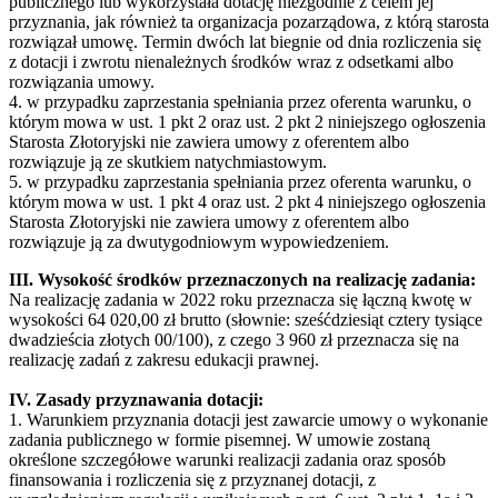
publicznego lub wykorzystała dotację niezgodnie z celem jej
przyznania, jak również ta organizacja pozarządowa, z którą starosta
rozwiązał umowę. Termin dwóch lat biegnie od dnia rozliczenia się
z dotacji i zwrotu nienależnych środków wraz z odsetkami albo
rozwiązania umowy.
4. w przypadku zaprzestania spełniania przez oferenta warunku, o
którym mowa w ust. 1 pkt 2 oraz ust. 2 pkt 2 niniejszego ogłoszenia
Starosta Złotoryjski nie zawiera umowy z oferentem albo
rozwiązuje ją ze skutkiem natychmiastowym.
5. w przypadku zaprzestania spełniania przez oferenta warunku, o
którym mowa w ust. 1 pkt 4 oraz ust. 2 pkt 4 niniejszego ogłoszenia
Starosta Złotoryjski nie zawiera umowy z oferentem albo
rozwiązuje ją za dwutygodniowym wypowiedzeniem.
III. Wysokość środków przeznaczonych na realizację zadania:
Na realizację zadania w 2022 roku przeznacza się łączną kwotę w
wysokości 64 020,00 zł brutto (słownie: sześćdziesiąt cztery tysiące
dwadzieścia złotych 00/100), z czego 3 960 zł przeznacza się na
realizację zadań z zakresu edukacji prawnej.
IV. Zasady przyznawania dotacji:
1. Warunkiem przyznania dotacji jest zawarcie umowy o wykonanie
zadania publicznego w formie pisemnej. W umowie zostaną
określone szczegółowe warunki realizacji zadania oraz sposób
finansowania i rozliczenia się z przyznanej dotacji, z