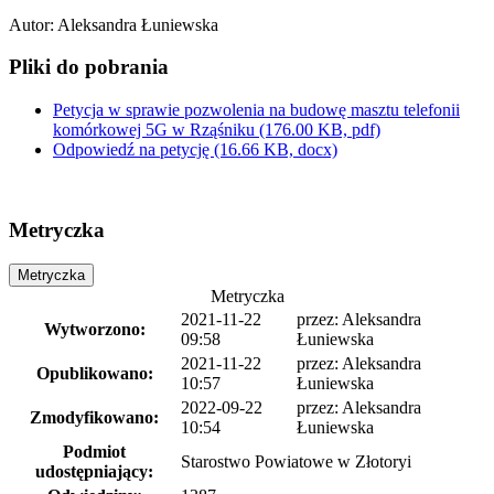
Autor
:
Aleksandra Łuniewska
Pliki do pobrania
Petycja w sprawie pozwolenia na budowę masztu telefonii
komórkowej 5G w Rząśniku
(176.00 KB, pdf)
Odpowiedź na petycję
(16.66 KB, docx)
Metryczka
Metryczka
Metryczka
2021-11-22
przez:
Aleksandra
Wytworzono:
09:58
Łuniewska
2021-11-22
przez:
Aleksandra
Opublikowano:
10:57
Łuniewska
2022-09-22
przez:
Aleksandra
Zmodyfikowano:
10:54
Łuniewska
Podmiot
Starostwo Powiatowe w Złotoryi
udostępniający: