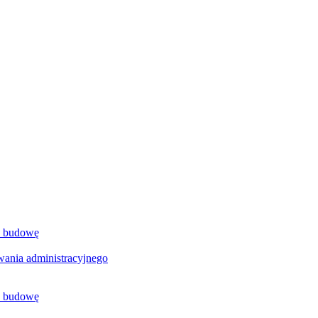
a budowę
ania administracyjnego
a budowę