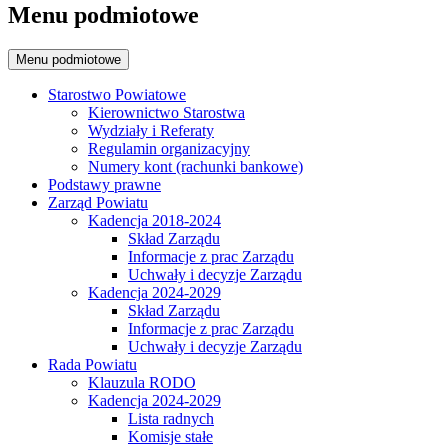
Menu podmiotowe
Menu podmiotowe
Starostwo Powiatowe
Kierownictwo Starostwa
Wydziały i Referaty
Regulamin organizacyjny
Numery kont (rachunki bankowe)
Podstawy prawne
Zarząd Powiatu
Kadencja 2018-2024
Skład Zarządu
Informacje z prac Zarządu
Uchwały i decyzje Zarządu
Kadencja 2024-2029
Skład Zarządu
Informacje z prac Zarządu
Uchwały i decyzje Zarządu
Rada Powiatu
Klauzula RODO
Kadencja 2024-2029
Lista radnych
Komisje stałe