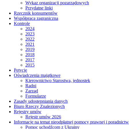
Wykaz organizacji pozarządowych
Przydatne linki
Rzecznik konsumentów
Współpraca zagraniczna
Kontrole
2024
2023
2022
2021
2019
2018
2017
2015
Petycje
Oświadczenia majątkowe
Kierownictwo Starostwa, jednostek
Radni
Zarząd
Formularze
Zasady udostępniania danych
Biuro Rzeczy Znalezionych
Rejestry umów
Rejestr umów 2026
Informacje na temat nieodpłatnej pomocy prawnej i poradnict
Pomoc uchodźcom z Ukrainy