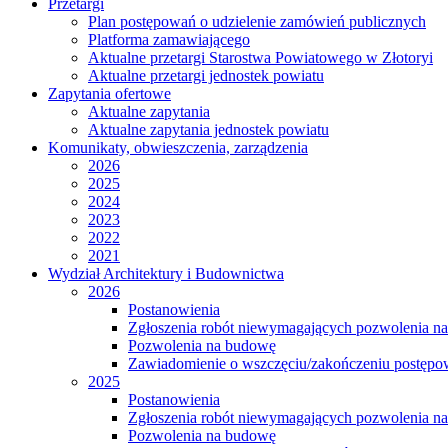
Przetargi
Plan postępowań o udzielenie zamówień publicznych
Platforma zamawiającego
Aktualne przetargi Starostwa Powiatowego w Złotoryi
Aktualne przetargi jednostek powiatu
Zapytania ofertowe
Aktualne zapytania
Aktualne zapytania jednostek powiatu
Komunikaty, obwieszczenia, zarządzenia
2026
2025
2024
2023
2022
2021
Wydział Architektury i Budownictwa
2026
Postanowienia
Zgłoszenia robót niewymagających pozwolenia n
Pozwolenia na budowę
Zawiadomienie o wszczęciu/zakończeniu postępow
2025
Postanowienia
Zgłoszenia robót niewymagających pozwolenia n
Pozwolenia na budowę