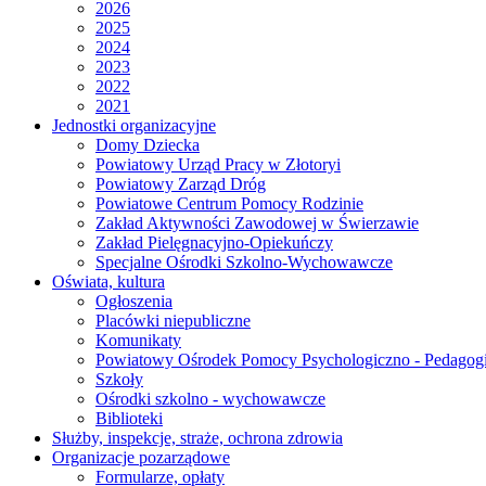
2026
2025
2024
2023
2022
2021
Jednostki organizacyjne
Domy Dziecka
Powiatowy Urząd Pracy w Złotoryi
Powiatowy Zarząd Dróg
Powiatowe Centrum Pomocy Rodzinie
Zakład Aktywności Zawodowej w Świerzawie
Zakład Pielęgnacyjno-Opiekuńczy
Specjalne Ośrodki Szkolno-Wychowawcze
Oświata, kultura
Ogłoszenia
Placówki niepubliczne
Komunikaty
Powiatowy Ośrodek Pomocy Psychologiczno - Pedagogi
Szkoły
Ośrodki szkolno - wychowawcze
Biblioteki
Służby, inspekcje, straże, ochrona zdrowia
Organizacje pozarządowe
Formularze, opłaty