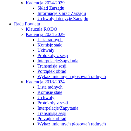
Kadencja 2024-2029
Skład Zarządu
Informacje z prac Zarządu
Uchwały i decyzje Zarządu
Rada Powiatu
Klauzula RODO
Kadencja 2024-2029
Lista radnych
Komisje stałe
Uchwały
Protokoły z sesji
Interpelacje/Zapytania
Transmisja sesji
Porządek obrad
Wykaz imiennych głosowań radnych
Kadencja 2018-2024
Lista radnych
Komisje stałe
Uchwały
Protokoły z sesji
Interpelacje/Zapytania
Transmisja sesji
Porządek obrad
Wykaz imiennych głosowań radnych