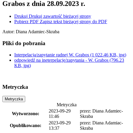
Grabos z dnia 28.09.2023 r.
Drukuj
Drukuj zawartość bieżącej strony
Pobierz PDF
Zapisz tekst bieżącej strony do PDF
Autor
:
Diana Adamiec-Skraba
Pliki do pobrania
Interpelacja/zapytanie radnej W. Grabos
(1 022.46 KB, jpg)
odpowiedź na ineterpelacje/zapytania - W. Grabos
(796.23
KB, jpg)
Metryczka
Metryczka
Metryczka
2023-09-29
przez:
Diana Adamiec-
Wytworzono:
11:46
Skraba
2023-09-29
przez:
Diana Adamiac-
Opublikowano:
13:37
Skraba