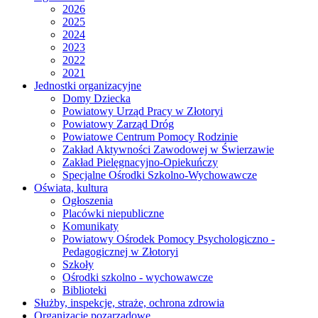
2026
2025
2024
2023
2022
2021
Jednostki organizacyjne
Domy Dziecka
Powiatowy Urząd Pracy w Złotoryi
Powiatowy Zarząd Dróg
Powiatowe Centrum Pomocy Rodzinie
Zakład Aktywności Zawodowej w Świerzawie
Zakład Pielęgnacyjno-Opiekuńczy
Specjalne Ośrodki Szkolno-Wychowawcze
Oświata, kultura
Ogłoszenia
Placówki niepubliczne
Komunikaty
Powiatowy Ośrodek Pomocy Psychologiczno -
Pedagogicznej w Złotoryi
Szkoły
Ośrodki szkolno - wychowawcze
Biblioteki
Służby, inspekcje, straże, ochrona zdrowia
Organizacje pozarządowe