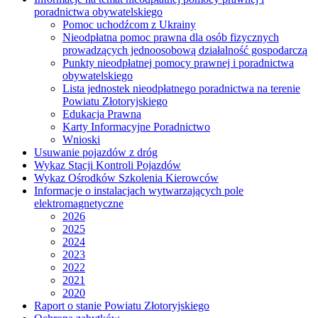
poradnictwa obywatelskiego
Pomoc uchodźcom z Ukrainy
Nieodpłatna pomoc prawna dla osób fizycznych
prowadzących jednoosobową działalność gospodarczą
Punkty nieodpłatnej pomocy prawnej i poradnictwa
obywatelskiego
Lista jednostek nieodpłatnego poradnictwa na terenie
Powiatu Złotoryjskiego
Edukacja Prawna
Karty Informacyjne Poradnictwo
Wnioski
Usuwanie pojazdów z dróg
Wykaz Stacji Kontroli Pojazdów
Wykaz Ośrodków Szkolenia Kierowców
Informacje o instalacjach wytwarzających pole
elektromagnetyczne
2026
2025
2024
2023
2022
2021
2020
Raport o stanie Powiatu Złotoryjskiego