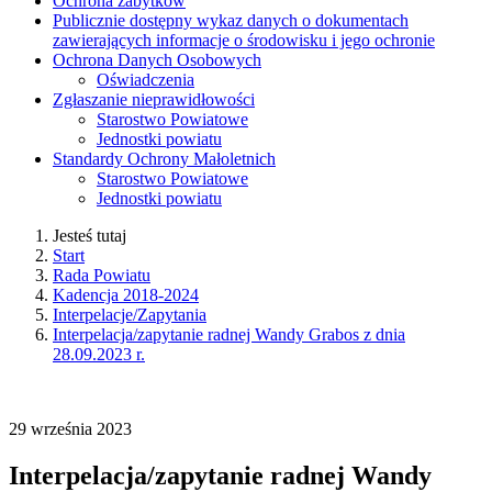
Ochrona zabytków
Publicznie dostępny wykaz danych o dokumentach
zawierających informacje o środowisku i jego ochronie
Ochrona Danych Osobowych
Oświadczenia
Zgłaszanie nieprawidłowości
Starostwo Powiatowe
Jednostki powiatu
Standardy Ochrony Małoletnich
Starostwo Powiatowe
Jednostki powiatu
Jesteś tutaj
Start
Rada Powiatu
Kadencja 2018-2024
Interpelacje/Zapytania
Interpelacja/zapytanie radnej Wandy Grabos z dnia
28.09.2023 r.
29
września
2023
Interpelacja/zapytanie radnej Wandy