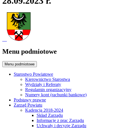
28.09.2023 r.
Menu podmiotowe
Menu podmiotowe
Starostwo Powiatowe
Kierownictwo Starostwa
Wydziały i Referaty
Regulamin organizacyjny
Numery kont (rachunki bankowe)
Podstawy prawne
Zarząd Powiatu
Kadencja 2018-2024
Skład Zarządu
Informacje z prac Zarządu
Uchwały i decyzje Zarządu