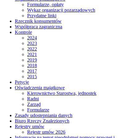
Formularze, opłaty
Wykaz organizacji pozarządowych
Przydatne linki
Rzecznik konsumentów
Współpraca zagraniczna
Kontrole
2024
2023
2022
2021
2019
2018
2017
2015
Petycje
Oświadczenia majątkowe
Kierownictwo Starostwa, jednostek
Radni
Zarząd
Formularze
Zasady udostępniania danych
Biuro Rzeczy Znalezionych
Rejestry umów
Rejestr umów 2026
Informacje na temat nieodpłatnej pomocy prawnej i