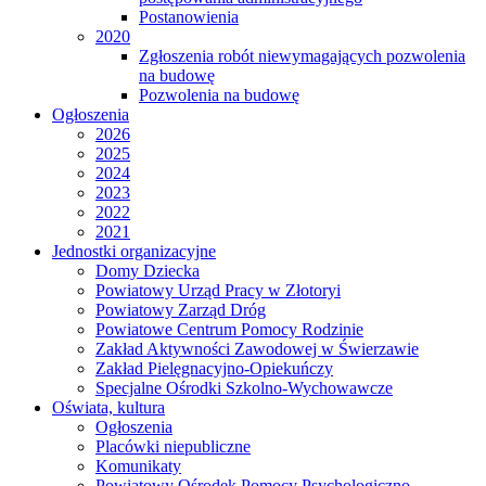
Postanowienia
2020
Zgłoszenia robót niewymagających pozwolenia
na budowę
Pozwolenia na budowę
Ogłoszenia
2026
2025
2024
2023
2022
2021
Jednostki organizacyjne
Domy Dziecka
Powiatowy Urząd Pracy w Złotoryi
Powiatowy Zarząd Dróg
Powiatowe Centrum Pomocy Rodzinie
Zakład Aktywności Zawodowej w Świerzawie
Zakład Pielęgnacyjno-Opiekuńczy
Specjalne Ośrodki Szkolno-Wychowawcze
Oświata, kultura
Ogłoszenia
Placówki niepubliczne
Komunikaty
Powiatowy Ośrodek Pomocy Psychologiczno -