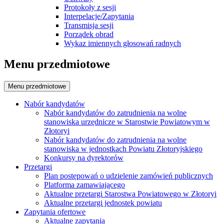
Protokoły z sesji
Interpelacje/Zapytania
Transmisja sesji
Porządek obrad
Wykaz imiennych głosowań radnych
Menu przedmiotowe
Menu przedmiotowe
Nabór kandydatów
Nabór kandydatów do zatrudnienia na wolne
stanowiska urzędnicze w Starostwie Powiatowym w
Złotoryi
Nabór kandydatów do zatrudnienia na wolne
stanowiska w jednostkach Powiatu Złotoryjskiego
Konkursy na dyrektorów
Przetargi
Plan postępowań o udzielenie zamówień publicznych
Platforma zamawiającego
Aktualne przetargi Starostwa Powiatowego w Złotoryi
Aktualne przetargi jednostek powiatu
Zapytania ofertowe
Aktualne zapytania