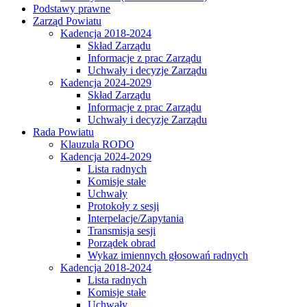
Podstawy prawne
Zarząd Powiatu
Kadencja 2018-2024
Skład Zarządu
Informacje z prac Zarządu
Uchwały i decyzje Zarządu
Kadencja 2024-2029
Skład Zarządu
Informacje z prac Zarządu
Uchwały i decyzje Zarządu
Rada Powiatu
Klauzula RODO
Kadencja 2024-2029
Lista radnych
Komisje stałe
Uchwały
Protokoły z sesji
Interpelacje/Zapytania
Transmisja sesji
Porządek obrad
Wykaz imiennych głosowań radnych
Kadencja 2018-2024
Lista radnych
Komisje stałe
Uchwały