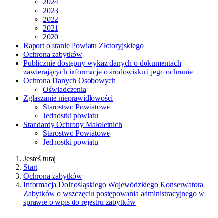
2024
2023
2022
2021
2020
Raport o stanie Powiatu Złotoryjskiego
Ochrona zabytków
Publicznie dostępny wykaz danych o dokumentach
zawierających informacje o środowisku i jego ochronie
Ochrona Danych Osobowych
Oświadczenia
Zgłaszanie nieprawidłowości
Starostwo Powiatowe
Jednostki powiatu
Standardy Ochrony Małoletnich
Starostwo Powiatowe
Jednostki powiatu
Jesteś tutaj
Start
Ochrona zabytków
Informacja Dolnośląskiego Wojewódzkiego Konserwatora
Zabytków o wszczęciu postępowania administracyjnego w
sprawie o wpis do rejestru zabytków