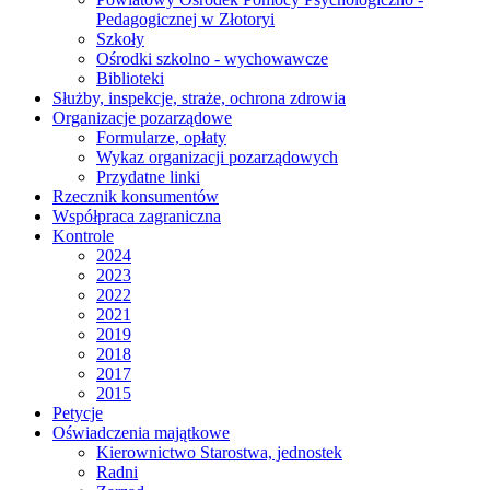
Pedagogicznej w Złotoryi
Szkoły
Ośrodki szkolno - wychowawcze
Biblioteki
Służby, inspekcje, straże, ochrona zdrowia
Organizacje pozarządowe
Formularze, opłaty
Wykaz organizacji pozarządowych
Przydatne linki
Rzecznik konsumentów
Współpraca zagraniczna
Kontrole
2024
2023
2022
2021
2019
2018
2017
2015
Petycje
Oświadczenia majątkowe
Kierownictwo Starostwa, jednostek
Radni