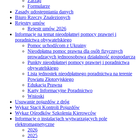
Zarząd
Formularze
Zasady udostępniania danych
Biuro Rzeczy Znalezionych
Rejestry umów
Rejestr umów 2026
Informacje na temat nieodpłatnej pomocy prawnej i
poradnictwa obywatelskiego
Pomoc uchodźcom z Ukrainy
Nieodpłatna pomoc prawna dla osób fizycznych
prowadzących jednoosobową działalność gospodarczą
Punkty nieodpłatnej pomocy prawnej i poradnictwa
obywatelskiego
Lista jednostek nieodpłatnego poradnictwa na terenie
Powiatu Złotoryjskiego
Edukacja Prawna
Karty Informacyjne Poradnictwo
Wnioski
Usuwanie pojazdów z dróg
Wykaz Stacji Kontroli Pojazdów
Wykaz Ośrodków Szkolenia Kierowców
Informacje o instalacjach wytwarzających pole
elektromagnetyczne
2026
2025