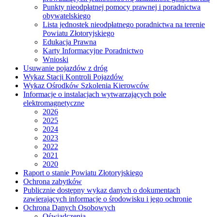
Punkty nieodpłatnej pomocy prawnej i poradnictwa
obywatelskiego
Lista jednostek nieodpłatnego poradnictwa na terenie
Powiatu Złotoryjskiego
Edukacja Prawna
Karty Informacyjne Poradnictwo
Wnioski
Usuwanie pojazdów z dróg
Wykaz Stacji Kontroli Pojazdów
Wykaz Ośrodków Szkolenia Kierowców
Informacje o instalacjach wytwarzających pole
elektromagnetyczne
2026
2025
2024
2023
2022
2021
2020
Raport o stanie Powiatu Złotoryjskiego
Ochrona zabytków
Publicznie dostępny wykaz danych o dokumentach
zawierających informacje o środowisku i jego ochronie
Ochrona Danych Osobowych
Oświadczenia