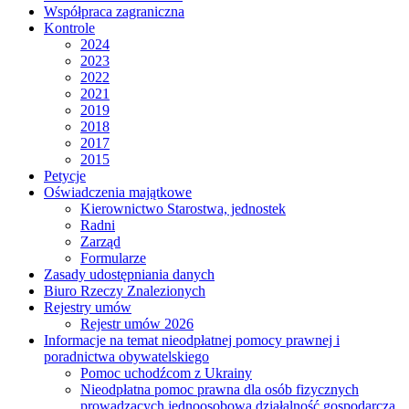
Współpraca zagraniczna
Kontrole
2024
2023
2022
2021
2019
2018
2017
2015
Petycje
Oświadczenia majątkowe
Kierownictwo Starostwa, jednostek
Radni
Zarząd
Formularze
Zasady udostępniania danych
Biuro Rzeczy Znalezionych
Rejestry umów
Rejestr umów 2026
Informacje na temat nieodpłatnej pomocy prawnej i
poradnictwa obywatelskiego
Pomoc uchodźcom z Ukrainy
Nieodpłatna pomoc prawna dla osób fizycznych
prowadzących jednoosobową działalność gospodarczą