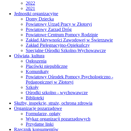
2022
2021
Jednostki organizacyjne
Domy Dziecka
Powiatowy Urząd Pracy w Złotoryi
Powiatowy Zarząd Dróg
Powiatowe Centrum Pomocy Rodzinie
Zakład Aktywności Zawodowej w Świerzawie
Zakład Pielęgnacyjno-Opiekuńczy
Specjalne Ośrodki Szkolno-Wychowawcze
Oświata, kultura
Ogłoszenia
Placówki niepubliczne
Komunikaty
Powiatowy Ośrodek Pomocy Psychologiczno -
Pedagogicznej w Złotoryi
Szkoły
Ośrodki szkolno - wychowawcze
Biblioteki
Służby, inspekcje, straże, ochrona zdrowia
Organizacje pozarządowe
Formularze, opłaty
Wykaz organizacji pozarządowych
Przydatne linki
Rzecznik konsumentów