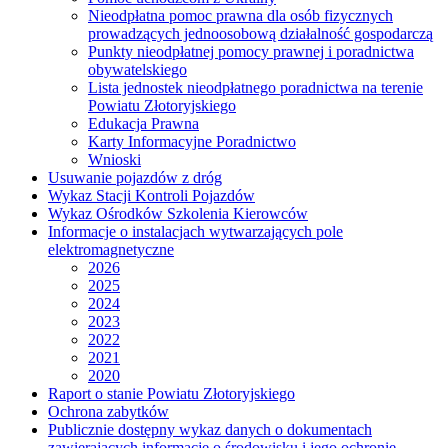
Nieodpłatna pomoc prawna dla osób fizycznych
prowadzących jednoosobową działalność gospodarczą
Punkty nieodpłatnej pomocy prawnej i poradnictwa
obywatelskiego
Lista jednostek nieodpłatnego poradnictwa na terenie
Powiatu Złotoryjskiego
Edukacja Prawna
Karty Informacyjne Poradnictwo
Wnioski
Usuwanie pojazdów z dróg
Wykaz Stacji Kontroli Pojazdów
Wykaz Ośrodków Szkolenia Kierowców
Informacje o instalacjach wytwarzających pole
elektromagnetyczne
2026
2025
2024
2023
2022
2021
2020
Raport o stanie Powiatu Złotoryjskiego
Ochrona zabytków
Publicznie dostępny wykaz danych o dokumentach
zawierających informacje o środowisku i jego ochronie