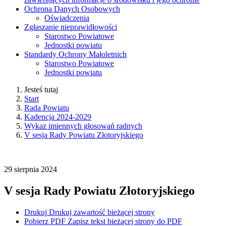
Ochrona Danych Osobowych
Oświadczenia
Zgłaszanie nieprawidłowości
Starostwo Powiatowe
Jednostki powiatu
Standardy Ochrony Małoletnich
Starostwo Powiatowe
Jednostki powiatu
Jesteś tutaj
Start
Rada Powiatu
Kadencja 2024-2029
Wykaz imiennych głosowań radnych
V sesja Rady Powiatu Złotoryjskiego
29
sierpnia
2024
V sesja Rady Powiatu Złotoryjskiego
Drukuj
Drukuj zawartość bieżącej strony
Pobierz PDF
Zapisz tekst bieżącej strony do PDF