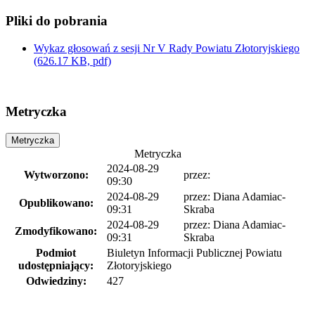
Pliki do pobrania
Wykaz głosowań z sesji Nr V Rady Powiatu Złotoryjskiego
(626.17 KB, pdf)
Metryczka
Metryczka
Metryczka
2024-08-29
Wytworzono:
przez:
09:30
2024-08-29
przez:
Diana Adamiac-
Opublikowano:
09:31
Skraba
2024-08-29
przez:
Diana Adamiac-
Zmodyfikowano:
09:31
Skraba
Podmiot
Biuletyn Informacji Publicznej Powiatu
udostępniający:
Złotoryjskiego
Odwiedziny:
427