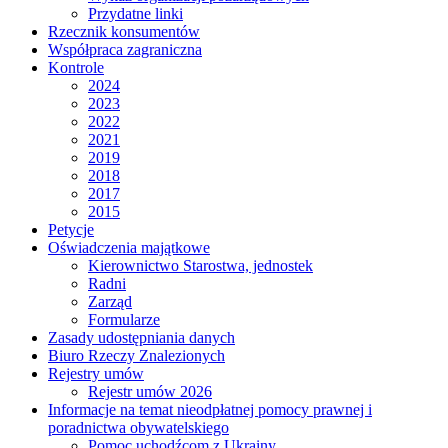
Przydatne linki
Rzecznik konsumentów
Współpraca zagraniczna
Kontrole
2024
2023
2022
2021
2019
2018
2017
2015
Petycje
Oświadczenia majątkowe
Kierownictwo Starostwa, jednostek
Radni
Zarząd
Formularze
Zasady udostępniania danych
Biuro Rzeczy Znalezionych
Rejestry umów
Rejestr umów 2026
Informacje na temat nieodpłatnej pomocy prawnej i
poradnictwa obywatelskiego
Pomoc uchodźcom z Ukrainy