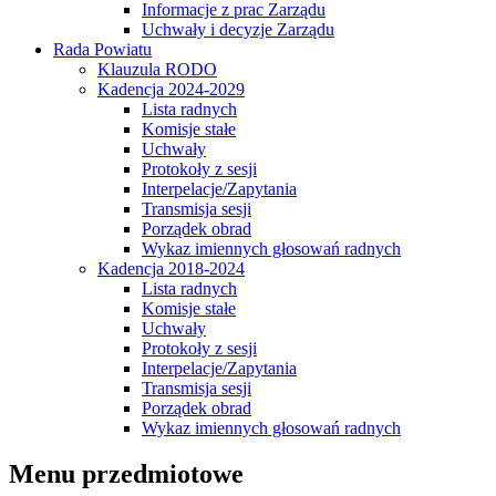
Informacje z prac Zarządu
Uchwały i decyzje Zarządu
Rada Powiatu
Klauzula RODO
Kadencja 2024-2029
Lista radnych
Komisje stałe
Uchwały
Protokoły z sesji
Interpelacje/Zapytania
Transmisja sesji
Porządek obrad
Wykaz imiennych głosowań radnych
Kadencja 2018-2024
Lista radnych
Komisje stałe
Uchwały
Protokoły z sesji
Interpelacje/Zapytania
Transmisja sesji
Porządek obrad
Wykaz imiennych głosowań radnych
Menu przedmiotowe