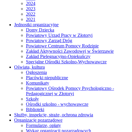
2024
2023
2022
2021
Jednostki organizacyjne
Domy Dziecka
Powiatowy Urząd Pracy w Złotoryi
Powiatowy Zarząd Dróg
Powiatowe Centrum Pomocy Rodzinie
Zakład Aktywności Zawodowej w Świerzawie
Zakład Pielęgnacyjno-Opiekuńczy
Specjalne Ośrodki Szkolno-Wychowawcze
Oświata, kultura
Ogłoszenia
Placówki niepubliczne
Komunikaty
Powiatowy Ośrodek Pomocy Psychologiczno -
Pedagogicznej w Złotoryi
Szkoły
Ośrodki szkolno - wychowawcze
Biblioteki
Służby, inspekcje, straże, ochrona zdrowia
Organizacje pozarządowe
Formularze, opłaty
Wykaz organizacji pozarządowych