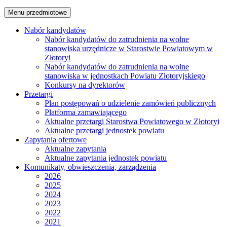
Menu przedmiotowe
Nabór kandydatów
Nabór kandydatów do zatrudnienia na wolne
stanowiska urzędnicze w Starostwie Powiatowym w
Złotoryi
Nabór kandydatów do zatrudnienia na wolne
stanowiska w jednostkach Powiatu Złotoryjskiego
Konkursy na dyrektorów
Przetargi
Plan postępowań o udzielenie zamówień publicznych
Platforma zamawiającego
Aktualne przetargi Starostwa Powiatowego w Złotoryi
Aktualne przetargi jednostek powiatu
Zapytania ofertowe
Aktualne zapytania
Aktualne zapytania jednostek powiatu
Komunikaty, obwieszczenia, zarządzenia
2026
2025
2024
2023
2022
2021