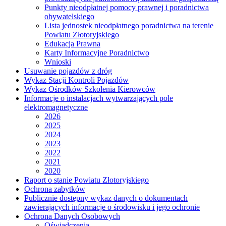
Punkty nieodpłatnej pomocy prawnej i poradnictwa
obywatelskiego
Lista jednostek nieodpłatnego poradnictwa na terenie
Powiatu Złotoryjskiego
Edukacja Prawna
Karty Informacyjne Poradnictwo
Wnioski
Usuwanie pojazdów z dróg
Wykaz Stacji Kontroli Pojazdów
Wykaz Ośrodków Szkolenia Kierowców
Informacje o instalacjach wytwarzających pole
elektromagnetyczne
2026
2025
2024
2023
2022
2021
2020
Raport o stanie Powiatu Złotoryjskiego
Ochrona zabytków
Publicznie dostępny wykaz danych o dokumentach
zawierających informacje o środowisku i jego ochronie
Ochrona Danych Osobowych
Oświadczenia