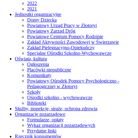
2022
2021
Jednostki organizacyjne
Domy Dziecka
Powiatowy Urząd Pracy w Złotoryi
Powiatowy Zarząd Dróg
Powiatowe Centrum Pomocy Rodzinie
Zakład Aktywności Zawodowej w Świerzawie
Zakład Pielęgnacyjno-Opiekuńczy
Specjalne Ośrodki Szkolno-Wychowawcze
Oświata, kultura
Ogłoszenia
Placówki niepubliczne
Komunikaty
Powiatowy Ośrodek Pomocy Psychologiczno -
Pedagogicznej w Złotoryi
Szkoły
Ośrodki szkolno - wychowawcze
Biblioteki
Służby, inspekcje, straże, ochrona zdrowia
Organizacje pozarządowe
Formularze, opłaty
Wykaz organizacji pozarządowych
Przydatne linki
Rzecznik konsumentów