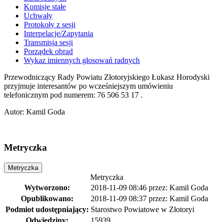
Komisje stałe
Uchwały
Protokoły z sesji
Interpelacje/Zapytania
Transmisja sesji
Porządek obrad
Wykaz imiennych głosowań radnych
Przewodniczący Rady Powiatu Złotoryjskiego Łukasz Horodyski
przyjmuje interesantów po wcześniejszym umówieniu
telefonicznym pod numerem: 76 506 53 17 .
Autor
:
Kamil Goda
Metryczka
Metryczka
Metryczka
Wytworzono:
2018-11-09 08:46
przez:
Kamil Goda
Opublikowano:
2018-11-09 08:37
przez:
Kamil Goda
Podmiot udostępniający:
Starostwo Powiatowe w Złotoryi
Odwiedziny:
15939