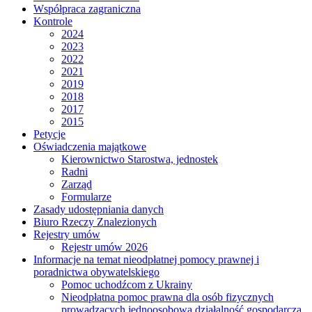
Współpraca zagraniczna
Kontrole
2024
2023
2022
2021
2019
2018
2017
2015
Petycje
Oświadczenia majątkowe
Kierownictwo Starostwa, jednostek
Radni
Zarząd
Formularze
Zasady udostępniania danych
Biuro Rzeczy Znalezionych
Rejestry umów
Rejestr umów 2026
Informacje na temat nieodpłatnej pomocy prawnej i
poradnictwa obywatelskiego
Pomoc uchodźcom z Ukrainy
Nieodpłatna pomoc prawna dla osób fizycznych
prowadzących jednoosobową działalność gospodarczą