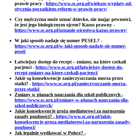
prawie pracy
-
https://www.sc.org.pl/wieksze-wyplaty-od-
stycznia-poczatkiem-reform-w-prawie-pracy/
Czy mężczyzna może uznać dziecko, nie mając pewności,
że jest jego biologicznym ojcem? Kazus prawny -
https://www.sc.org.pl/uznanie-ojcostwa-kazus-prawny/
W jaki sposób nadaje się numer PESEL?
-
https://www.sc.org.pl/w-jaki-sposob-nadaje-sie-numer-
pesel/
Łatwiejszy dostęp do recept – zmiany, na które czekali
pacjenci -
https://www.sc.org.pl/latwiejszy-dostep-do-
recept-zmiany-na-ktore-czekali-pacjenci/
Jakie są konsekwencje zanieczyszczania morza przez
statki? -
https://www.sc.org.pl/zanieczyszczanie-morza-
przez-statki/
Zmiany w planach nauczania dla szkół publicznych -
https://www.sc.org.pl/zmiany-w-planach-nauczania-dla-
szkol-publicznych/
Jakie konsekwencje grożą mediatorowi za naruszenia
zasady poufności? -
https://www.sc.org.pl/jakie-
konsekwencje-groza-mediatorowi-za-naruszenia-zasady-
poufnosci/
Jak legalnie wędkować w Polsce? -