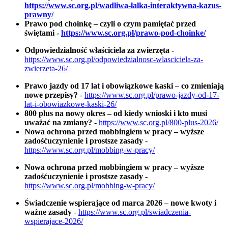
https://www.sc.org.pl/wadliwa-lalka-interaktywna-kazus-
prawny/
Prawo pod choinkę – czyli o czym pamiętać przed
świętami -
https://www.sc.org.pl/prawo-pod-choinke/
Odpowiedzialność właściciela za zwierzęta
-
https://www.sc.org.pl/odpowiedzialnosc-wlasciciela-za-
zwierzeta-26/
Prawo jazdy od 17 lat i obowiązkowe kaski – co zmieniają
nowe przepisy?
-
https://www.sc.org.pl/prawo-jazdy-od-17-
lat-i-obowiazkowe-kaski-26/
800 plus na nowy okres – od kiedy wnioski i kto musi
uważać na zmiany?
-
https://www.sc.org.pl/800-plus-2026/
Nowa ochrona przed mobbingiem w pracy – wyższe
zadośćuczynienie i prostsze zasady
-
https://www.sc.org.pl/mobbing-w-pracy/
Nowa ochrona przed mobbingiem w pracy – wyższe
zadośćuczynienie i prostsze zasady
-
https://www.sc.org.pl/mobbing-w-pracy/
Świadczenie wspierające od marca 2026 – nowe kwoty i
ważne zasady
-
https://www.sc.org.pl/swiadczenia-
wspierajace-2026/