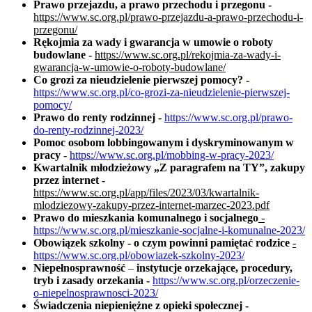
Prawo przejazdu, a prawo przechodu i przegonu -
https://www.sc.org.pl/prawo-przejazdu-a-prawo-przechodu-i-
przegonu/
Rękojmia za wady i gwarancja w umowie o roboty
budowlane -
https://www.sc.org.pl/rekojmia-za-wady-i-
gwarancja-w-umowie-o-roboty-budowlane/
Co grozi za nieudzielenie pierwszej pomocy? -
https://www.sc.org.pl/co-grozi-za-nieudzielenie-pierwszej-
pomocy/
Prawo do renty rodzinnej -
https://www.sc.org.pl/prawo-
do-renty-rodzinnej-2023/
Pomoc osobom lobbingowanym i dyskryminowanym w
pracy -
https://www.sc.org.pl/mobbing-w-pracy-2023/
Kwartalnik młodzieżowy „Z paragrafem na TY”, zakupy
przez internet -
https://www.sc.org.pl/app/files/2023/03/kwartalnik-
mlodziezowy-zakupy-przez-internet-marzec-2023.pdf
Prawo do mieszkania komunalnego i socjalnego
-
https://www.sc.org.pl/mieszkanie-socjalne-i-komunalne-2023/
Obowiązek szkolny - o czym powinni pamiętać rodzice
-
https://www.sc.org.pl/obowiazek-szkolny-2023/
Niepełnosprawność
–
instytucje orzekające, procedury,
tryb i zasady orzekania -
https://www.sc.org.pl/orzeczenie-
o-niepelnosprawnosci-2023/
Świadczenia niepieniężne z opieki społecznej -