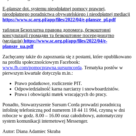
E-plansze dot. systemu nieodpłatnej pomocy prawnej,
nieodpłatnego poradnictwa obywatelskiego i nieodpłatnej mediacji
https://www.sc.org.pl/app/files/2022/04/e-plansze_pl.pdf
таблиця Безoплатна правова допомога, безкоштовні
консультації громадян та безкоштовне посередництво
(медіація)
https://www.sc.org.pl/app/files/2022/04/e-
plansze_ua.pdf
Zachęcamy także do zapoznania się z postami, które opublikowano
na profilu społecznościowym Facebook:
www.fb.com/pomocprawna.sursumcorda
. Tematyka postów w
pierwszym kwartale dotyczyła m.in.:
Prawo podatkowe, rozliczenie PIT.
Odpowiedzialność karna narciarzy i snowboardzistów.
Prawa i obowiązki matek wracających do pracy.
Ponadto, Stowarzyszenie Sursum Corda prowadzi poradniczą
infolinię telefoniczną pod numerem 18 44 11 994, czynną w dni
robocze w godz. 8.00 – 16.00 oraz całodobowy, automatyczny
system komunikacji internetowej Messenger.
Autor
:
Diana Adamiec Skraba