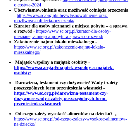
ojcostwa-2024
Ubezwłasnowolnienie oraz możliwość cofnięcia orzeczenia
-
https://www.sc.org.pl/ubezwlasnowolnienie-oraz-
mozliwosc-cofniecia-orzeczenia/
Kurator dla osoby nieznanej z miejsca pobytu – a sprawa
o rozwó
d -
https://www.sc.org.pl/kurator-dla-osoby-
nieznanej-z-miejsca-pobytu-a-sprawa-o-rozwod/
Zakończenie najmu lokalu mieszkalnego
-
https://www.sc.org.pl/zakonczenie-najmu-lokalu-
mieszkalnego/
Majątek wspólny a majątek osobisty
-
https://www.sc.org.pl/majatek-wspolny-a-majatek-
osobisty/
Darowizna, testament czy dożywocie? Wady i zalety
poszczególnych form przeniesienia własności -
https://www.sc.org.pl/darowizna-testament-czy-
dozywocie-wady-i-zalety-poszczegolnych-form-
przeniesienia-wlasnosci/
Od czego zależy wysokość alimentów na dziecko?
-
https://www.sc.org.pl/od-czego-zalezy-wysokosc-alimentow-
na-dziecko/