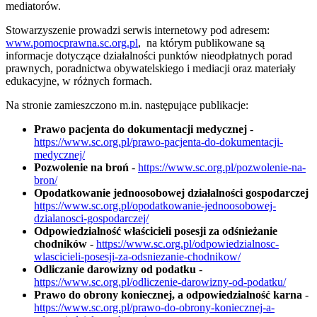
mediatorów.
Stowarzyszenie prowadzi serwis internetowy pod adresem:
www.pomocprawna.sc.org.pl
, na którym publikowane są
informacje dotyczące działalności punktów nieodpłatnych porad
prawnych, poradnictwa obywatelskiego i mediacji oraz materiały
edukacyjne, w różnych formach.
Na stronie zamieszczono m.in. następujące publikacje:
Prawo pacjenta do dokumentacji medycznej
-
https://www.sc.org.pl/prawo-pacjenta-do-dokumentacji-
medycznej/
Pozwolenie na broń
-
https://www.sc.org.pl/pozwolenie-na-
bron/
Opodatkowanie jednoosobowej działalności gospodarczej
https://www.sc.org.pl/opodatkowanie-jednoosobowej-
dzialanosci-gospodarczej/
Odpowiedzialność właścicieli posesji za odśnieżanie
chodników
-
https://www.sc.org.pl/odpowiedzialnosc-
wlascicieli-posesji-za-odsniezanie-chodnikow/
Odliczanie darowizny od podatku
-
https://www.sc.org.pl/odliczenie-darowizny-od-podatku/
Prawo do obrony koniecznej, a odpowiedzialność karna
-
https://www.sc.org.pl/prawo-do-obrony-koniecznej-a-