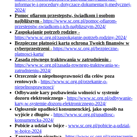
informacje-i-procedury-dotyczace-dokumentacji-medycznej-
2024/
Pomoc ofiarom przestępstw, świadkom i osobom
najbliższym
-
https://www.sc.org.pl/pomoc-ofiarom-
przestepstw-swiadkom-i-ich-najblizszym-2024/
Zaspokajanie potrzeb rodziny
-
https://www.sc.org.pl/zaspokajanie-potrzeb-rodziny-2024/
Bezpieczne płatności kartą ochrona Twoich finansów w
cyberprzestrzeni
-
https://www.sc.org.pl/bezpieczne-
platnosci-karta/
Zasada równego traktowania w zatrudnieniu
-
https://www.sc.org.pl/zasada-rownego-traktowania-w-
zatrudnieniu-2024/
Orzeczenie o niepełnosprawności dla celów poza
rentowych
-
https://www.sc.org.pl/orzekanie-o-
niepelnosprawnosci/
Odbywanie kary pozbawienia wolności w systemie
dozoru elektronicznego
-
https://www.sc.org.pl/odbywanie-
kary-w-systemie-dozoru-elektronicznego-2024/
Ogłoszenie upadłości konsumenckiej, jako sposób na
wyjście z długów
-
https://www.sc.org.pl/upadlosc-
konsumencka-2024/
Pobicie a udział w bójce
-
www.sc.org.pl/pobicie-a-udzial-
w-bojce-2024
Zaprzeczenie ojcostwa
-
https://www.sc.org.pl/zaprzeczenie-