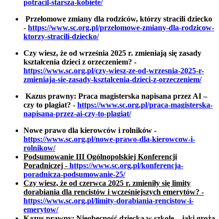
potracil-starsza-kobiete/
Przełomowe zmiany dla rodziców, którzy stracili dziecko
-
https://www.sc.org.pl/przelomowe-zmiany-dla-rodzicow-
ktorzy-stracili-dziecko/
Czy wiesz, że od września 2025 r. zmieniają się zasady
kształcenia dzieci z orzeczeniem? -
https://www.sc.org.pl/czy-wiesz-ze-od-wrzesnia-2025-r-
zmieniaja-sie-zasady-ksztalcenia-dzieci-z-orzeczeniem/
Kazus prawny: Praca magisterska napisana przez AI –
czy to plagiat? -
https://www.sc.org.pl/praca-magisterska-
napisana-przez-ai-czy-to-plagiat/
Nowe prawo dla kierowców i rolników -
https://www.sc.org.pl/nowe-prawo-dla-kierowcow-i-
rolnikow/
Podsumowanie III Ogólnopolskiej Konferencji
Poradniczej -
https://www.sc.org.pl/konferencja-
poradnicza-podsumowanie-25/
Czy wiesz, że od czerwca 2025 r. zmieniły się limity
dorabiania dla rencistów i wcześniejszych emerytów? -
https://www.sc.org.pl/limity-dorabiania-rencistow-i-
emerytow/
Kazus prawny: Nieobecność dziecka w szkole – jaki grożą