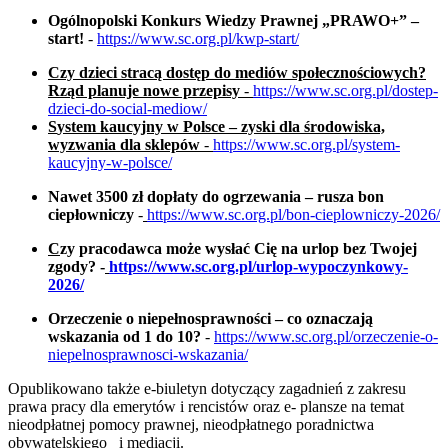
Ogólnopolski Konkurs Wiedzy Prawnej „PRAWO+” –
start!
-
https://www.sc.org.pl/kwp-start/
Czy dzieci stracą dostęp do mediów społecznościowych?
Rząd planuje nowe przepisy
-
https://www.sc.org.pl/dostep-
dzieci-do-social-mediow/
S
ystem kaucyjny w Polsce – zyski dla środowiska,
wyzwania dla sklepów
-
https://www.sc.org.pl/system-
kaucyjny-w-polsce/
Nawet 3500 zł dopłaty do ogrzewania – rusza bon
ciepłowniczy
-
https://www.sc.org.pl/bon-cieplowniczy-2026/
C
zy pracodawca może wysłać Cię na urlop bez Twojej
zgody? -
https://www.sc.org.pl/urlop-wypoczynkowy-
2026/
Orzeczenie o niepełnosprawności – co oznaczają
wskazania od 1 do 10?
-
https://www.sc.org.pl/orzeczenie-o-
niepelnosprawnosci-wskazania/
Opublikowano także e-biuletyn dotyczący zagadnień z zakresu
prawa pracy dla emerytów i rencistów oraz e- plansze na temat
nieodpłatnej pomocy prawnej, nieodpłatnego poradnictwa
obywatelskiego i mediacji.