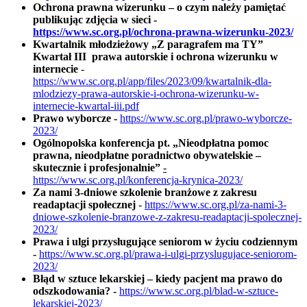
Ochrona prawna wizerunku – o czym należy pamiętać
publikując zdjęcia w sieci -
https://www.sc.org.pl/ochrona-prawna-wizerunku-2023/
Kwartalnik młodzieżowy „Z paragrafem ma TY”
Kwartał III prawa autorskie i ochrona wizerunku w
internecie
-
https://www.sc.org.pl/app/files/2023/09/kwartalnik-dla-
mlodziezy-prawa-autorskie-i-ochrona-wizerunku-w-
internecie-kwartal-iii.pdf
Prawo wyborcze -
https://www.sc.org.pl/prawo-wyborcze-
2023/
Ogólnopolska konferencja pt. „Nieodpłatna pomoc
prawna, nieodpłatne poradnictwo obywatelskie –
skutecznie i profesjonalnie”
-
https://www.sc.org.pl/konferencja-krynica-2023/
Za nami 3-dniowe szkolenie branżowe z zakresu
readaptacji społecznej
-
https://www.sc.org.pl/za-nami-3-
dniowe-szkolenie-branzowe-z-zakresu-readaptacji-spolecznej-
2023/
Prawa i ulgi przysługujące seniorom w życiu codziennym
-
https://www.sc.org.pl/prawa-i-ulgi-przyslugujace-seniorom-
2023/
Błąd w sztuce lekarskiej – kiedy pacjent ma prawo do
odszkodowania? -
https://www.sc.org.pl/blad-w-sztuce-
lekarskiej-2023/