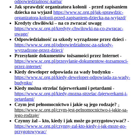
odpowiedzialnosc-karna/
Jak sprawdzić organizatora kolonii - przed zapisaniem
dziecka na wyjazd
https://www.sc.org.pl/jak-sprawdzic-
organizatora-kolonii-przed-zapisaniem-dziecka-na-wyjazd/
Kredyty chwilówki – na co zwracać uwagę
https://www.sc.org.pl/kredyty-chwilowki-na-co-zwracac-
uwage/
Odpowiedzialność za szkody wyrządzone przez dzieci
-
https://www.sc.org.pl/odpowiedzialnosc-za-szkody-
wyrzadzone-przez-dzieci/
Przesyłanie dokumentów tożsamości przez Internet
-
https://www.sc.org.pl/przesylanie-dokumentow-tozsamosci-
przez-internet/
Kiedy deweloper odpowiada za wady budynku
-
https://www.sc.org.pl/kiedy-deweloper-odpowiada-za-wady-
budynku/
Kiedy można strzelać fajerwerkami i petardami
-
https://www.sc.org.pl/kiedy-mozna-strzelac-fajerwerkami-i-
petardami/
Czym jest pełnomocnictwo i jakie są jego rodzaje?
-
https://www.sc.org.pl/czym-jest-pelnomocnictwo-i-jakie-sa-
jego-rodzaje/
Czynny żal – kto, kiedy i jak może go przygotowywać?
-
https://www.sc.org.pl/czynny-zal-kto-kiedy-i-jak-moze-go-
przygotowywac/