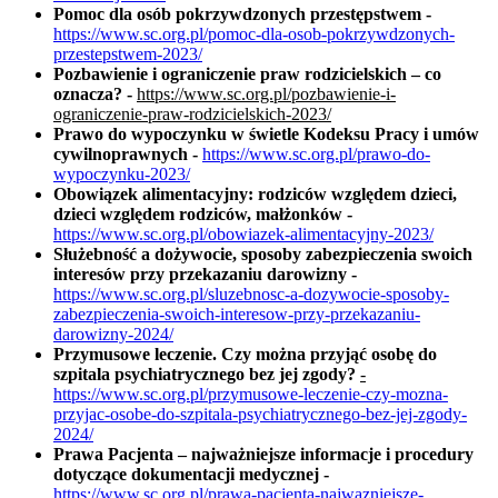
Pomoc dla osób pokrzywdzonych przestępstwem -
https://www.sc.org.pl/pomoc-dla-osob-pokrzywdzonych-
przestepstwem-2023/
Pozbawienie i ograniczenie praw rodzicielskich – co
oznacza? -
https://www.sc.org.pl/pozbawienie-i-
ograniczenie-praw-rodzicielskich-2023/
Prawo do wypoczynku w świetle Kodeksu Pracy i umów
cywilnoprawnych -
https://www.sc.org.pl/prawo-do-
wypoczynku-2023/
Obowiązek alimentacyjny: rodziców względem dzieci,
dzieci względem rodziców, małżonków -
https://www.sc.org.pl/obowiazek-alimentacyjny-2023/
Służebność a dożywocie, sposoby zabezpieczenia swoich
interesów przy przekazaniu darowizny -
https://www.sc.org.pl/sluzebnosc-a-dozywocie-sposoby-
zabezpieczenia-swoich-interesow-przy-przekazaniu-
darowizny-2024/
Przymusowe leczenie. Czy można przyjąć osobę do
szpitala psychiatrycznego bez jej zgody?
-
https://www.sc.org.pl/przymusowe-leczenie-czy-mozna-
przyjac-osobe-do-szpitala-psychiatrycznego-bez-jej-zgody-
2024/
Prawa Pacjenta – najważniejsze informacje i procedury
dotyczące dokumentacji medycznej -
https://www.sc.org.pl/prawa-pacjenta-najwazniejsze-