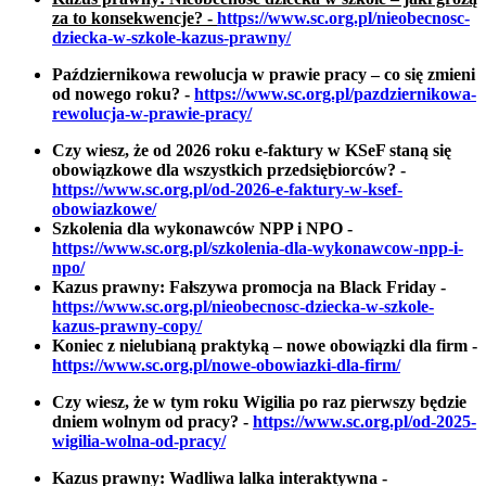
za to konsekwencje? -
https://www.sc.org.pl/nieobecnosc-
dziecka-w-szkole-kazus-prawny/
Październikowa rewolucja w prawie pracy – co się zmieni
od nowego roku? -
https://www.sc.org.pl/pazdziernikowa-
rewolucja-w-prawie-pracy/
Czy wiesz, że od 2026 roku e-faktury w KSeF staną się
obowiązkowe dla wszystkich przedsiębiorców?
-
https://www.sc.org.pl/od-2026-e-faktury-w-ksef-
obowiazkowe/
Szkolenia dla wykonawców NPP i NPO
-
https://www.sc.org.pl/szkolenia-dla-wykonawcow-npp-i-
npo/
Kazus prawny: Fałszywa promocja na Black Friday
-
https://www.sc.org.pl/nieobecnosc-dziecka-w-szkole-
kazus-prawny-copy/
Koniec z nielubianą praktyką – nowe obowiązki dla firm
-
https://www.sc.org.pl/nowe-obowiazki-dla-firm/
Czy wiesz, że w tym roku Wigilia po raz pierwszy będzie
dniem wolnym od pracy? -
https://www.sc.org.pl/od-2025-
wigilia-wolna-od-pracy/
Kazus prawny: Wadliwa lalka interaktywna
-