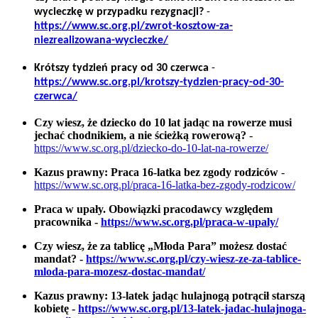
wycieczkę w przypadku rezygnacji?
-
https://www.sc.org.pl/zwrot-kosztow-za-
niezrealizowana-wycieczke/
Krótszy tydzień pracy od 30 czerwca
-
https://www.sc.org.pl/krotszy-tydzien-pracy-od-30-
czerwca/
Czy wiesz, że dziecko do 10 lat jadąc na rowerze musi
jechać chodnikiem, a nie ścieżką rowerową?
-
https://www.sc.org.pl/dziecko-do-10-lat-na-rowerze/
Kazus prawny: Praca 16-latka bez zgody rodziców
-
https://www.sc.org.pl/praca-16-latka-bez-zgody-rodzicow/
Praca w upały. Obowiązki pracodawcy względem
pracownika -
https://www.sc.org.pl/praca-w-upaly/
Czy wiesz, że za tablicę „Młoda Para” możesz dostać
mandat? -
https://www.sc.org.pl/czy-wiesz-ze-za-tablice-
mloda-para-mozesz-dostac-mandat/
Kazus prawny: 13-latek jadąc hulajnogą potrącił starszą
kobietę -
https://www.sc.org.pl/13-latek-jadac-hulajnoga-