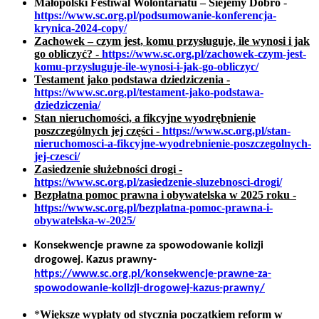
Małopolski Festiwal Wolontariatu – Siejemy Dobro
-
https://www.sc.org.pl/podsumowanie-konferencja-
krynica-2024-copy/
Zachowek – czym jest, komu przysługuje, ile wynosi i jak
go obliczyć? -
https://www.sc.org.pl/zachowek-czym-jest-
komu-przysluguje-ile-wynosi-i-jak-go-obliczyc/
Testament jako podstawa dziedziczenia -
https://www.sc.org.pl/testament-jako-podstawa-
dziedziczenia/
Stan nieruchomości, a fikcyjne wyodrębnienie
poszczególnych jej części -
https://www.sc.org.pl/stan-
nieruchomosci-a-fikcyjne-wyodrebnienie-poszczegolnych-
jej-czesci/
Zasiedzenie służebności drogi -
https://www.sc.org.pl/zasiedzenie-sluzebnosci-drogi/
Bezpłatna pomoc prawna i obywatelska w 2025 roku -
https://www.sc.org.pl/bezplatna-pomoc-prawna-i-
obywatelska-w-2025/
Konsekwencje prawne za spowodowanie kolizji
drogowej. Kazus prawny
-
https://www.sc.org.pl/konsekwencje-prawne-za-
spowodowanie-kolizji-drogowej-kazus-prawny/
*
Większe wypłaty od stycznia początkiem reform w