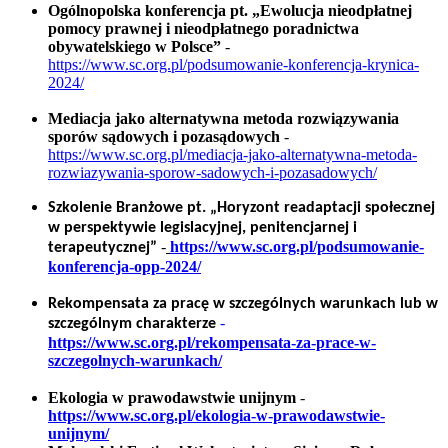
Ogólnopolska konferencja pt. „Ewolucja nieodpłatnej
pomocy prawnej i nieodpłatnego poradnictwa
obywatelskiego w Polsce”
-
https://www.sc.org.pl/podsumowanie-konferencja-krynica-
2024/
Mediacja jako alternatywna metoda rozwiązywania
sporów sądowych i pozasądowych
-
https://www.sc.org.pl/mediacja-jako-alternatywna-metoda-
rozwiazywania-sporow-sadowych-i-pozasadowych/
Szkolenie Branżowe pt. „Horyzont readaptacji społecznej
w perspektywie legislacyjnej, penitencjarnej i
-
https://www.sc.org.pl/podsumowanie-
terapeutycznej”
konferencja-opp-2024/
Rekompensata za pracę w szczególnych warunkach lub w
-
szczególnym charakterze
https://www.sc.org.pl/rekompensata-za-prace-w-
szczegolnych-warunkach/
Ekologia w prawodawstwie unijnym
-
https://www.sc.org.pl/ekologia-w-prawodawstwie-
unijnym/