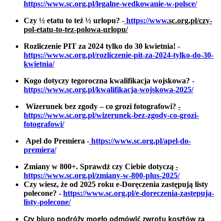
https://www.sc.org.pl/legalne-wedkowanie-w-polsce/
Czy ½ etatu to też ½ urlopu?
-
https://www
.sc.org.pl/czy-
pol-etatu-to-tez-polowa-urlopu/
Rozliczenie PIT za 2024 tylko do 30 kwietnia!
-
https://www.sc.org.pl/rozliczenie-pit-za-2024-tylko-do-30-
kwietnia/
Kogo dotyczy tegoroczna kwalifikacja wojskowa?
-
https://www.sc.org.pl/kwalifikacja-wojskowa-2025/
Wizerunek bez zgody – co grozi fotografowi?
-
https://www.sc.org.pl/wizerunek-bez-zgody-co-grozi-
fotografowi/
Apel do Premiera
-
https://www.sc.org.pl/apel-do-
premiera/
Zmiany w 800+. Sprawdź czy Ciebie dotyczą
-
https://www.sc.org.pl/zmiany-w-800-plus-2025/
Czy wiesz, że od 2025 roku e-Doręczenia zastępują listy
polecone? -
https://www.sc.org.pl/e-doreczenia-zastepuja-
listy-polecone/
Czy biuro podróży mogło odmówić zwrotu kosztów za