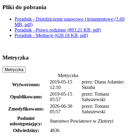
Pliki do pobrania
Poradnik - Dziedziczenie ustawowe i testamentowe
(3.69
MB, pdf)
Poradnik - Prawo rodzinne
(893.21 KB, pdf)
Poradnik - Mediacje
(628.18 KB, pdf)
Metryczka
Metryczka
Metryczka
2019-05-15
przez:
Diana Adamiec
Wytworzono:
12:10
Skraba
2019-05-15
przez:
Tomasz
Opublikowano:
05:57
Saluszewski
2026-06-30
przez:
Tomasz
Zmodyfikowano:
05:57
Saluszewski
Podmiot
Starostwo Powiatowe w Złotoryi
udostępniający:
Odwiedziny:
4836