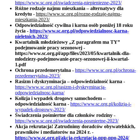
https://www.sc.org.pl/swiadczenia-niepieniezne-2023/
Różne rodzaje najmu mieszkania – alternatywy dla
kredytu -
https://www.sc.org.pl/rozne-rodzaje-najmu-
mieszkania-2023/
Odpowiedzialność cywilna i karna osób poniżej 18 roku
życia -
https://www.sc.org.pl/odpowiedzialnosc-karna-
nieletnich-2023/
Kwartalnik młodzieżowy „Z paragrafem ma TY”
podejmowanie pracy sezonowej -
https://www.sc.org.pl/app/files/2023/05/kwartalnik-dla-
mlodziezy-podejmowanie-pracy-sezonowej-ii-kwartal-
1.pdf
Ochrona przedemerytalna -
https://www.sc.org.pl/ochrona-
przedemerytalna-2023/
Rasizm i dyskryminacja – odpowiedzialność karna
-
https://www.sc.org.pl/rasizm-i-dyskryminacja-
odpowiedzialnosc-karna/
Kolizja i wypadek drogowy samochodem –
odpowiedzialność karna -
https://www.sc.org.pl/kolizja-i-
wypadek-drogowy-2023/
Świadczenia pośmiertne dla członków rodziny
-
https://www.sc.org.pl/swiadczenia-posmiertne-2023/
Akcja rekrutacja! Zatrudnimy doradców obywatelskich,
prawników i mediatorów na 2024 r. -
https://www.sc.org.pl/akcja-rekrutacja-npp-npo-2024/