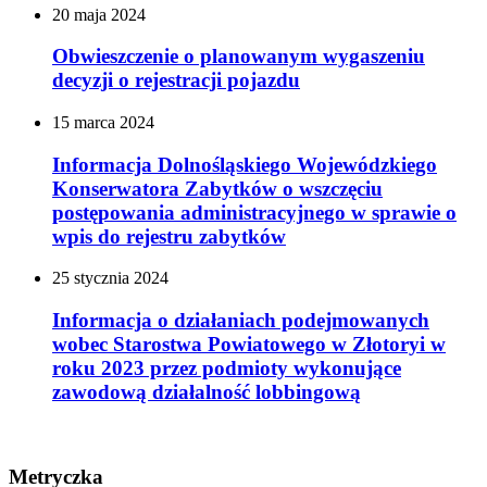
20
maja
2024
Obwieszczenie o planowanym wygaszeniu
decyzji o rejestracji pojazdu
15
marca
2024
Informacja Dolnośląskiego Wojewódzkiego
Konserwatora Zabytków o wszczęciu
postępowania administracyjnego w sprawie o
wpis do rejestru zabytków
25
stycznia
2024
Informacja o działaniach podejmowanych
wobec Starostwa Powiatowego w Złotoryi w
roku 2023 przez podmioty wykonujące
zawodową działalność lobbingową
Metryczka