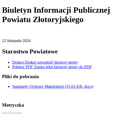
Biuletyn Informacji Publicznej
Powiatu Złotoryjskiego
22
listopada
2024
Starostwo Powiatowe
Drukuj
Drukuj zawartość bieżącej strony
Pobierz PDF
Zapisz tekst bieżącej strony do PDF
Pliki do pobrania
Standardy Ochrony Małoletnich
(55.63 KB, docx)
Metryczka