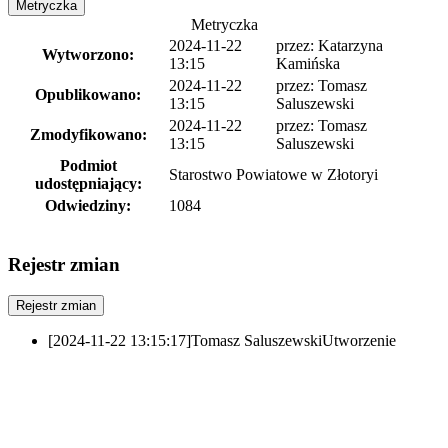
Metryczka
Metryczka
2024-11-22
przez:
Katarzyna
Wytworzono:
13:15
Kamińska
2024-11-22
przez:
Tomasz
Opublikowano:
13:15
Saluszewski
2024-11-22
przez:
Tomasz
Zmodyfikowano:
13:15
Saluszewski
Podmiot
Starostwo Powiatowe w Złotoryi
udostępniający:
Odwiedziny:
1084
Rejestr zmian
Rejestr zmian
[2024-11-22 13:15:17]
Tomasz Saluszewski
Utworzenie