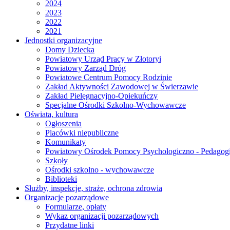
2024
2023
2022
2021
Jednostki organizacyjne
Domy Dziecka
Powiatowy Urząd Pracy w Złotoryi
Powiatowy Zarząd Dróg
Powiatowe Centrum Pomocy Rodzinie
Zakład Aktywności Zawodowej w Świerzawie
Zakład Pielęgnacyjno-Opiekuńczy
Specjalne Ośrodki Szkolno-Wychowawcze
Oświata, kultura
Ogłoszenia
Placówki niepubliczne
Komunikaty
Powiatowy Ośrodek Pomocy Psychologiczno - Pedagogi
Szkoły
Ośrodki szkolno - wychowawcze
Biblioteki
Służby, inspekcje, straże, ochrona zdrowia
Organizacje pozarządowe
Formularze, opłaty
Wykaz organizacji pozarządowych
Przydatne linki