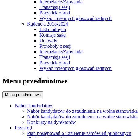
Interpelacje/Zapytania
Transmisja sesji
Porządek obrad
Wykaz imiennych głosowań radnych
Kadencja 2018-2024
Lista radnych
Komisje stałe
Uchwały
Protokoły z sesji
Interpelacje/Zapytania
Transmisja sesji
Porządek obrad
Wykaz imiennych głosowań radnych
Menu przedmiotowe
Menu przedmiotowe
Nabór kandydatów
Nabór kandydatów do zatrudnienia na wolne stanowiska
Nabór kandydatów do zatrudnienia na wolne stanowiska
Konkursy na dyrektorów
Przetargi
Plan postępowań o udzielenie zamówień publicznych