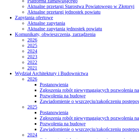
Platforma zamawiającego
Aktualne przetargi Starostwa Powiatowego w Złotoryi
Aktualne przetargi jednostek powiatu
Zapytania ofertowe
Aktualne zapytania
Aktualne zapytania jednostek powiatu
Komunikaty, obwieszczenia, zarządzenia
2026
2025
2024
2023
2022
2021
Wydział Architektury i Budownictwa
2026
Postanowienia
Zgłoszenia robót niewymagających pozwolenia n
Pozwolenia na budowę
Zawiadomienie o wszczęciu/zakończeniu postępow
2025
Postanowienia
Zgłoszenia robót niewymagających pozwolenia n
Pozwolenia na budowę
Zawiadomienie o wszczęciu/zakończeniu postępow
2024