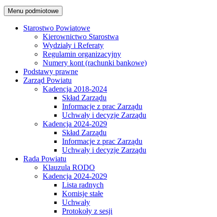
Menu podmiotowe
Starostwo Powiatowe
Kierownictwo Starostwa
Wydziały i Referaty
Regulamin organizacyjny
Numery kont (rachunki bankowe)
Podstawy prawne
Zarząd Powiatu
Kadencja 2018-2024
Skład Zarządu
Informacje z prac Zarządu
Uchwały i decyzje Zarządu
Kadencja 2024-2029
Skład Zarządu
Informacje z prac Zarządu
Uchwały i decyzje Zarządu
Rada Powiatu
Klauzula RODO
Kadencja 2024-2029
Lista radnych
Komisje stałe
Uchwały
Protokoły z sesji