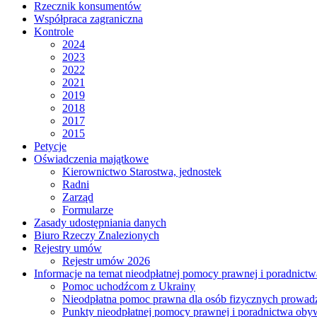
Rzecznik konsumentów
Współpraca zagraniczna
Kontrole
2024
2023
2022
2021
2019
2018
2017
2015
Petycje
Oświadczenia majątkowe
Kierownictwo Starostwa, jednostek
Radni
Zarząd
Formularze
Zasady udostępniania danych
Biuro Rzeczy Znalezionych
Rejestry umów
Rejestr umów 2026
Informacje na temat nieodpłatnej pomocy prawnej i poradnict
Pomoc uchodźcom z Ukrainy
Nieodpłatna pomoc prawna dla osób fizycznych prowad
Punkty nieodpłatnej pomocy prawnej i poradnictwa oby