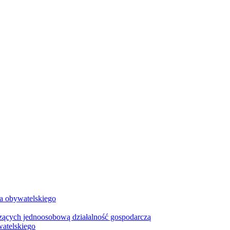
wa obywatelskiego
zących jednoosobową działalność gospodarczą
watelskiego