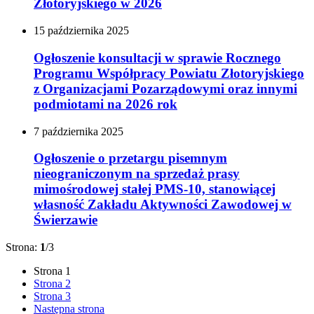
Złotoryjskiego w 2026
15
października
2025
Ogłoszenie konsultacji w sprawie Rocznego
Programu Współpracy Powiatu Złotoryjskiego
z Organizacjami Pozarządowymi oraz innymi
podmiotami na 2026 rok
7
października
2025
Ogłoszenie o przetargu pisemnym
nieograniczonym na sprzedaż prasy
mimośrodowej stałej PMS-10, stanowiącej
własność Zakładu Aktywności Zawodowej w
Świerzawie
Strona:
1
/3
Strona
1
Strona
2
Strona
3
Następna strona