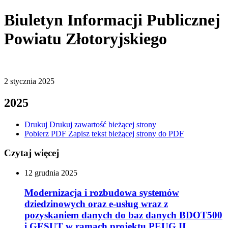
Biuletyn Informacji Publicznej
Powiatu Złotoryjskiego
2
stycznia
2025
2025
Drukuj
Drukuj zawartość bieżącej strony
Pobierz PDF
Zapisz tekst bieżącej strony do PDF
Czytaj więcej
12
grudnia
2025
Modernizacja i rozbudowa systemów
dziedzinowych oraz e-usług wraz z
pozyskaniem danych do baz danych BDOT500
i GESUT w ramach projektu PEUG II