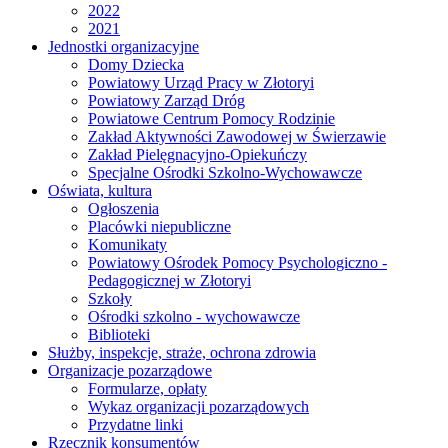
2022
2021
Jednostki organizacyjne
Domy Dziecka
Powiatowy Urząd Pracy w Złotoryi
Powiatowy Zarząd Dróg
Powiatowe Centrum Pomocy Rodzinie
Zakład Aktywności Zawodowej w Świerzawie
Zakład Pielęgnacyjno-Opiekuńczy
Specjalne Ośrodki Szkolno-Wychowawcze
Oświata, kultura
Ogłoszenia
Placówki niepubliczne
Komunikaty
Powiatowy Ośrodek Pomocy Psychologiczno -
Pedagogicznej w Złotoryi
Szkoły
Ośrodki szkolno - wychowawcze
Biblioteki
Służby, inspekcje, straże, ochrona zdrowia
Organizacje pozarządowe
Formularze, opłaty
Wykaz organizacji pozarządowych
Przydatne linki
Rzecznik konsumentów