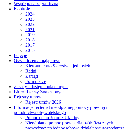
Współpraca zagraniczna
Kontrole
2024
2023
2022
2021
2019
2018
2017
2015
Petycje
Oświadczenia majątkowe
Kierownictwo Starostwa, jednostek
Radni
Zarząd
Formularze
Zasady udostępniania danych
Biuro Rzeczy Znalezionych
Rejestry umów
Rejestr umów 2026
Informacje na temat nieodpłatnej pomocy prawnej i
poradnictwa obywatelskiego
Pomoc uchodźcom z Ukrainy
Nieodpłatna pomoc prawna dla osób fizycznych
prowadzących jednoosobową działalność gospodarczą