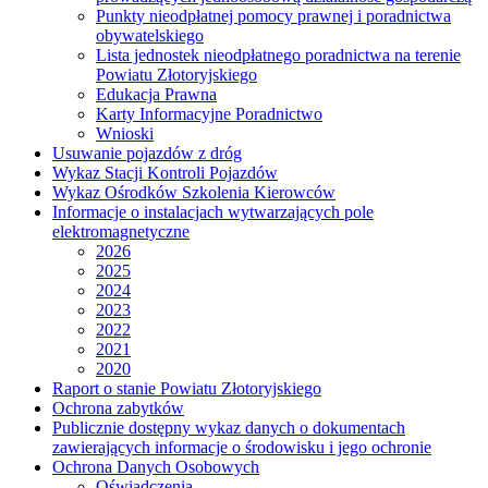
Punkty nieodpłatnej pomocy prawnej i poradnictwa
obywatelskiego
Lista jednostek nieodpłatnego poradnictwa na terenie
Powiatu Złotoryjskiego
Edukacja Prawna
Karty Informacyjne Poradnictwo
Wnioski
Usuwanie pojazdów z dróg
Wykaz Stacji Kontroli Pojazdów
Wykaz Ośrodków Szkolenia Kierowców
Informacje o instalacjach wytwarzających pole
elektromagnetyczne
2026
2025
2024
2023
2022
2021
2020
Raport o stanie Powiatu Złotoryjskiego
Ochrona zabytków
Publicznie dostępny wykaz danych o dokumentach
zawierających informacje o środowisku i jego ochronie
Ochrona Danych Osobowych
Oświadczenia