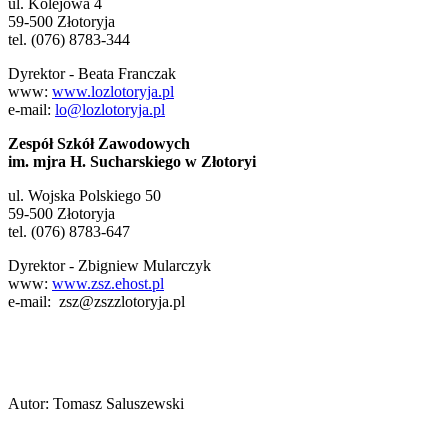
ul. Kolejowa 4
59-500 Złotoryja
tel. (076) 8783-344
Dyrektor - Beata Franczak
www:
www.lozlotoryja.pl
e-mail:
lo@lozlotoryja.pl
Zespół Szkół Zawodowych
im. mjra H. Sucharskiego w Złotoryi
ul. Wojska Polskiego 50
59-500 Złotoryja
tel. (076) 8783-647
Dyrektor - Zbigniew Mularczyk
www:
www.zsz.ehost.pl
e-mail: zsz@zszzlotoryja.pl
Autor
:
Tomasz Saluszewski