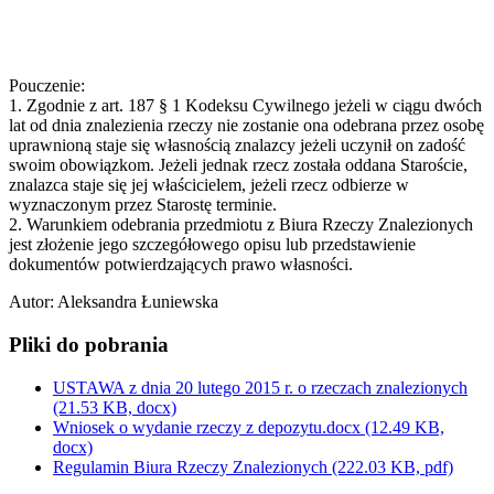
Pouczenie:
1. Zgodnie z art. 187 § 1 Kodeksu Cywilnego jeżeli w ciągu dwóch
lat od dnia znalezienia rzeczy nie zostanie ona odebrana przez osobę
uprawnioną staje się własnością znalazcy jeżeli uczynił on zadość
swoim obowiązkom. Jeżeli jednak rzecz została oddana Staroście,
znalazca staje się jej właścicielem, jeżeli rzecz odbierze w
wyznaczonym przez Starostę terminie.
2. Warunkiem odebrania przedmiotu z Biura Rzeczy Znalezionych
jest złożenie jego szczegółowego opisu lub przedstawienie
dokumentów potwierdzających prawo własności.
Autor
:
Aleksandra Łuniewska
Pliki do pobrania
USTAWA z dnia 20 lutego 2015 r. o rzeczach znalezionych
(21.53 KB, docx)
Wniosek o wydanie rzeczy z depozytu.docx
(12.49 KB,
docx)
Regulamin Biura Rzeczy Znalezionych
(222.03 KB, pdf)