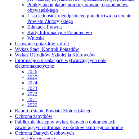
Punkty nieodpłatnej pomocy prawnej i poradnictwa
obywatelskiego
Lista jednostek nieodpłatnego poradnictwa na terenie
Powiatu Złotoryjskiego
Edukacja Prawna
Karty Informacyjne Poradnictwo
Wnioski
Usuwanie pojazdów z dróg
Wykaz Stacji Kontroli Pojazdów
Wykaz Ośrodków Szkolenia Kierowców
Informacje o instalacjach wytwarzających pole
elektromagnetyczne
2026
2025
2024
2023
2022
2021
2020
Raport o stanie Powiatu Złotoryjskiego
Ochrona zabytków
Publicznie dostępny wykaz danych o dokumentach
zawierających informacje o środowisku i jego ochronie
Ochrona Danych Osobowych
Oświadczenia