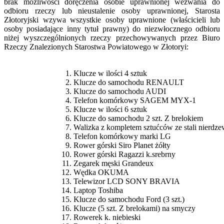
brak możliwości doręczenia osobie uprawnionej wezwania do
odbioru rzeczy lub nieustalenie osoby uprawnionej, Starosta
Złotoryjski wzywa wszystkie osoby uprawnione (właścicieli lub
osoby posiadające inny tytuł prawny) do niezwłocznego odbioru
niżej wyszczególnionych rzeczy przechowywanych przez Biuro
Rzeczy Znalezionych Starostwa Powiatowego w Złotoryi:
Klucze w ilości 4 sztuk
Klucze do samochodu RENAULT
Klucze do samochodu AUDI
Telefon komórkowy SAGEM MYX-1
Klucze w ilości 6 sztuk
Klucze do samochodu 2 szt. Z brelokiem
Walizka z kompletem sztućców ze stali nierdze
Telefon komórkowy marki LG
Rower górski Siro Planet żółty
Rower górski Ragazzi k.srebrny
Zegarek męski Grandeux
Wędka OKUMA
Telewizor LCD SONY BRAVIA
Laptop Toshiba
Klucze do samochodu Ford (3 szt.)
Klucze (5 szt. Z brelokami) na smyczy
Rowerek k. niebieski