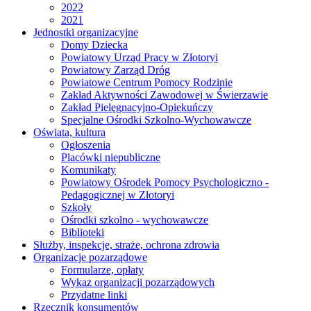
2022
2021
Jednostki organizacyjne
Domy Dziecka
Powiatowy Urząd Pracy w Złotoryi
Powiatowy Zarząd Dróg
Powiatowe Centrum Pomocy Rodzinie
Zakład Aktywności Zawodowej w Świerzawie
Zakład Pielęgnacyjno-Opiekuńczy
Specjalne Ośrodki Szkolno-Wychowawcze
Oświata, kultura
Ogłoszenia
Placówki niepubliczne
Komunikaty
Powiatowy Ośrodek Pomocy Psychologiczno -
Pedagogicznej w Złotoryi
Szkoły
Ośrodki szkolno - wychowawcze
Biblioteki
Służby, inspekcje, straże, ochrona zdrowia
Organizacje pozarządowe
Formularze, opłaty
Wykaz organizacji pozarządowych
Przydatne linki
Rzecznik konsumentów