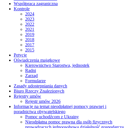
Współpraca zagraniczna
Kontrole
2024
2023
2022
2021
2019
2018
2017
2015
Petycje
Oświadczenia majątkowe
Kierownictwo Starostwa, jednostek
Radni
Zarząd
Formularze
Zasady udostępniania danych
Biuro Rzeczy Znalezionych
Rejestry umów
Rejestr umów 2026
Informacje na temat nieodpłatnej pomocy prawnej i
poradnictwa obywatelskiego
Pomoc uchodźcom z Ukrainy
Nieodpłatna pomoc prawna dla osób fizycznych
prowadzących jednoosobową działalność gospodarczą