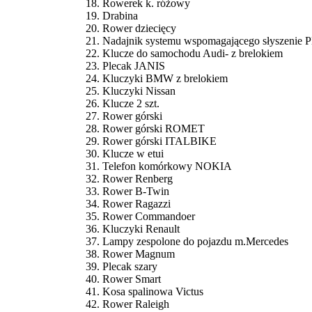
Rowerek k. różowy
Drabina
Rower dziecięcy
Nadajnik systemu wspomagającego słyszeni
Klucze do samochodu Audi- z brelokiem
Plecak JANIS
Kluczyki BMW z brelokiem
Kluczyki Nissan
Klucze 2 szt.
Rower górski
Rower górski ROMET
Rower górski ITALBIKE
Klucze w etui
Telefon komórkowy NOKIA
Rower Renberg
Rower B-Twin
Rower Ragazzi
Rower Commandoer
Kluczyki Renault
Lampy zespolone do pojazdu m.Mercedes
Rower Magnum
Plecak szary
Rower Smart
Kosa spalinowa Victus
Rower Raleigh