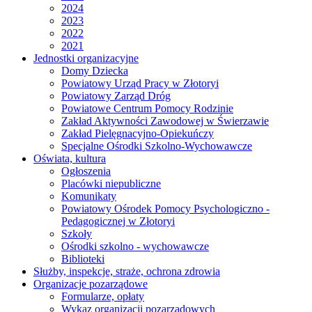
2024
2023
2022
2021
Jednostki organizacyjne
Domy Dziecka
Powiatowy Urząd Pracy w Złotoryi
Powiatowy Zarząd Dróg
Powiatowe Centrum Pomocy Rodzinie
Zakład Aktywności Zawodowej w Świerzawie
Zakład Pielęgnacyjno-Opiekuńczy
Specjalne Ośrodki Szkolno-Wychowawcze
Oświata, kultura
Ogłoszenia
Placówki niepubliczne
Komunikaty
Powiatowy Ośrodek Pomocy Psychologiczno -
Pedagogicznej w Złotoryi
Szkoły
Ośrodki szkolno - wychowawcze
Biblioteki
Służby, inspekcje, straże, ochrona zdrowia
Organizacje pozarządowe
Formularze, opłaty
Wykaz organizacji pozarządowych