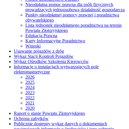
Nieodpłatna pomoc prawna dla osób fizycznych
prowadzących jednoosobową działalność gospodarczą
Punkty nieodpłatnej pomocy prawnej i poradnictwa
obywatelskiego
Lista jednostek nieodpłatnego poradnictwa na terenie
Powiatu Złotoryjskiego
Edukacja Prawna
Karty Informacyjne Poradnictwo
Wnioski
Usuwanie pojazdów z dróg
Wykaz Stacji Kontroli Pojazdów
Wykaz Ośrodków Szkolenia Kierowców
Informacje o instalacjach wytwarzających pole
elektromagnetyczne
2026
2025
2024
2023
2022
2021
2020
Raport o stanie Powiatu Złotoryjskiego
Ochrona zabytków
Publicznie dostępny wykaz danych o dokumentach
zawierających informacje o środowisku i jego ochronie