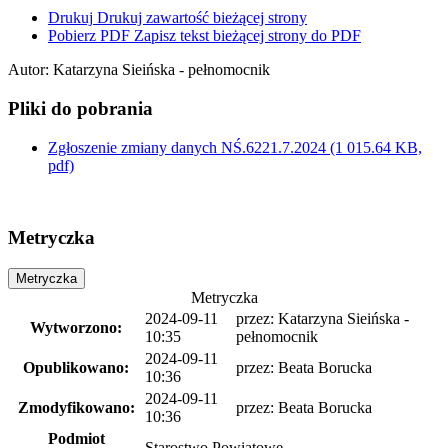
Drukuj
Drukuj zawartość bieżącej strony
Pobierz PDF
Zapisz tekst bieżącej strony do PDF
Autor
:
Katarzyna Sieińska - pełnomocnik
Pliki do pobrania
Zgłoszenie zmiany danych NŚ.6221.7.2024
(1 015.64 KB,
pdf)
Metryczka
Metryczka
Metryczka
2024-09-11
przez:
Katarzyna Sieińska -
Wytworzono:
10:35
pełnomocnik
2024-09-11
Opublikowano:
przez:
Beata Borucka
10:36
2024-09-11
Zmodyfikowano:
przez:
Beata Borucka
10:36
Podmiot
Starostwo Powiatowe