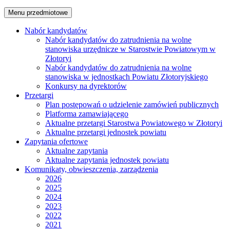
Menu przedmiotowe
Nabór kandydatów
Nabór kandydatów do zatrudnienia na wolne
stanowiska urzędnicze w Starostwie Powiatowym w
Złotoryi
Nabór kandydatów do zatrudnienia na wolne
stanowiska w jednostkach Powiatu Złotoryjskiego
Konkursy na dyrektorów
Przetargi
Plan postępowań o udzielenie zamówień publicznych
Platforma zamawiającego
Aktualne przetargi Starostwa Powiatowego w Złotoryi
Aktualne przetargi jednostek powiatu
Zapytania ofertowe
Aktualne zapytania
Aktualne zapytania jednostek powiatu
Komunikaty, obwieszczenia, zarządzenia
2026
2025
2024
2023
2022
2021