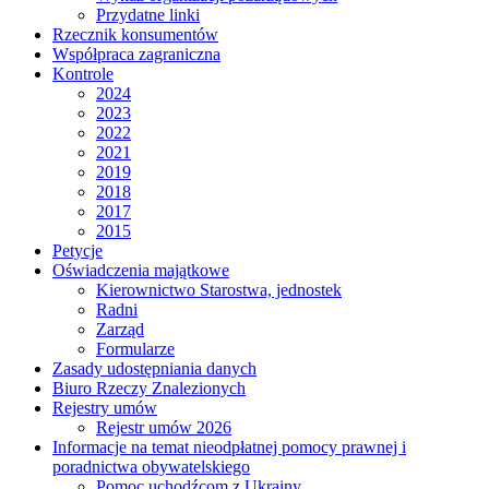
Przydatne linki
Rzecznik konsumentów
Współpraca zagraniczna
Kontrole
2024
2023
2022
2021
2019
2018
2017
2015
Petycje
Oświadczenia majątkowe
Kierownictwo Starostwa, jednostek
Radni
Zarząd
Formularze
Zasady udostępniania danych
Biuro Rzeczy Znalezionych
Rejestry umów
Rejestr umów 2026
Informacje na temat nieodpłatnej pomocy prawnej i
poradnictwa obywatelskiego
Pomoc uchodźcom z Ukrainy