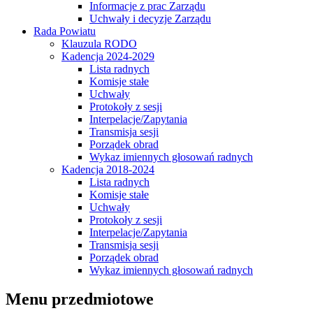
Informacje z prac Zarządu
Uchwały i decyzje Zarządu
Rada Powiatu
Klauzula RODO
Kadencja 2024-2029
Lista radnych
Komisje stałe
Uchwały
Protokoły z sesji
Interpelacje/Zapytania
Transmisja sesji
Porządek obrad
Wykaz imiennych głosowań radnych
Kadencja 2018-2024
Lista radnych
Komisje stałe
Uchwały
Protokoły z sesji
Interpelacje/Zapytania
Transmisja sesji
Porządek obrad
Wykaz imiennych głosowań radnych
Menu przedmiotowe