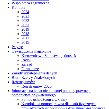
Współpraca zagraniczna
Kontrole
2024
2023
2022
2021
2019
2018
2017
2015
Petycje
Oświadczenia majątkowe
Kierownictwo Starostwa, jednostek
Radni
Zarząd
Formularze
Zasady udostępniania danych
Biuro Rzeczy Znalezionych
Rejestry umów
Rejestr umów 2026
Informacje na temat nieodpłatnej pomocy prawnej i
poradnictwa obywatelskiego
Pomoc uchodźcom z Ukrainy
Nieodpłatna pomoc prawna dla osób fizycznych
prowadzących jednoosobową działalność gospodarczą