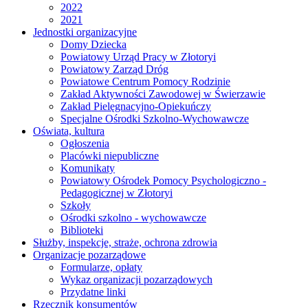
2022
2021
Jednostki organizacyjne
Domy Dziecka
Powiatowy Urząd Pracy w Złotoryi
Powiatowy Zarząd Dróg
Powiatowe Centrum Pomocy Rodzinie
Zakład Aktywności Zawodowej w Świerzawie
Zakład Pielęgnacyjno-Opiekuńczy
Specjalne Ośrodki Szkolno-Wychowawcze
Oświata, kultura
Ogłoszenia
Placówki niepubliczne
Komunikaty
Powiatowy Ośrodek Pomocy Psychologiczno -
Pedagogicznej w Złotoryi
Szkoły
Ośrodki szkolno - wychowawcze
Biblioteki
Służby, inspekcje, straże, ochrona zdrowia
Organizacje pozarządowe
Formularze, opłaty
Wykaz organizacji pozarządowych
Przydatne linki
Rzecznik konsumentów