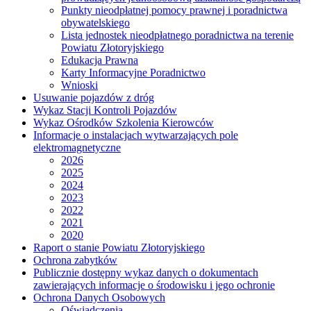
Punkty nieodpłatnej pomocy prawnej i poradnictwa
obywatelskiego
Lista jednostek nieodpłatnego poradnictwa na terenie
Powiatu Złotoryjskiego
Edukacja Prawna
Karty Informacyjne Poradnictwo
Wnioski
Usuwanie pojazdów z dróg
Wykaz Stacji Kontroli Pojazdów
Wykaz Ośrodków Szkolenia Kierowców
Informacje o instalacjach wytwarzających pole
elektromagnetyczne
2026
2025
2024
2023
2022
2021
2020
Raport o stanie Powiatu Złotoryjskiego
Ochrona zabytków
Publicznie dostępny wykaz danych o dokumentach
zawierających informacje o środowisku i jego ochronie
Ochrona Danych Osobowych
Oświadczenia