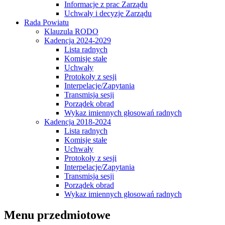
Informacje z prac Zarządu
Uchwały i decyzje Zarządu
Rada Powiatu
Klauzula RODO
Kadencja 2024-2029
Lista radnych
Komisje stałe
Uchwały
Protokoły z sesji
Interpelacje/Zapytania
Transmisja sesji
Porządek obrad
Wykaz imiennych głosowań radnych
Kadencja 2018-2024
Lista radnych
Komisje stałe
Uchwały
Protokoły z sesji
Interpelacje/Zapytania
Transmisja sesji
Porządek obrad
Wykaz imiennych głosowań radnych
Menu przedmiotowe