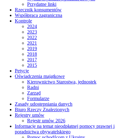
Przydatne linki
Rzecznik konsumentów
Współpraca zagraniczna
Kontrole
2024
2023
2022
2021
2019
2018
2017
2015
Petycje
Oświadczenia majątkowe
Kierownictwo Starostwa, jednostek
Radni
Zarząd
Formularze
Zasady udostępniania danych
Biuro Rzeczy Znalezionych
Rejestry umów
Rejestr umów 2026
Informacje na temat nieodpłatnej pomocy prawnej i
poradnictwa obywatelskiego
Pomoc uchodźcom z Ukrainy