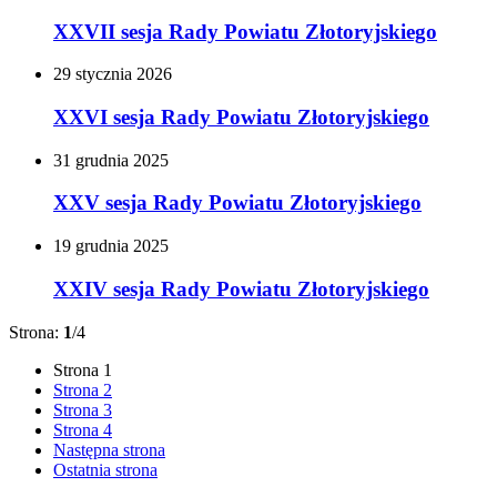
XXVII sesja Rady Powiatu Złotoryjskiego
29
stycznia
2026
XXVI sesja Rady Powiatu Złotoryjskiego
31
grudnia
2025
XXV sesja Rady Powiatu Złotoryjskiego
19
grudnia
2025
XXIV sesja Rady Powiatu Złotoryjskiego
Strona:
1
/4
Strona
1
Strona
2
Strona
3
Strona
4
Następna strona
Ostatnia strona