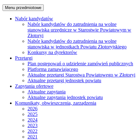
Menu przedmiotowe
Nabór kandydatów
Nabór kandydatów do zatrudnienia na wolne
stanowiska urzędnicze w Starostwie Powiatowym w
Złotoryi
Nabór kandydatów do zatrudnienia na wolne
stanowiska w jednostkach Powiatu Złotoryjskiego
Konkursy na dyrektorów
Przetargi
Plan postępowań o udzielenie zamówień publicznych
Platforma zamawiającego
Aktualne przetargi Starostwa Powiatowego w Złotoryi
Aktualne przetargi jednostek powiatu
Zapytania ofertowe
Aktualne zapytania
Aktualne zapytania jednostek powiatu
Komunikaty, obwieszczenia, zarządzenia
2026
2025
2024
2023
2022
2021