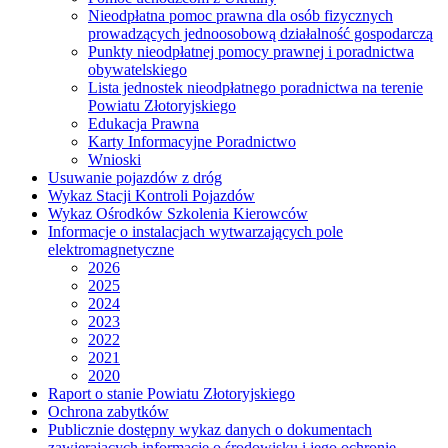
Nieodpłatna pomoc prawna dla osób fizycznych
prowadzących jednoosobową działalność gospodarczą
Punkty nieodpłatnej pomocy prawnej i poradnictwa
obywatelskiego
Lista jednostek nieodpłatnego poradnictwa na terenie
Powiatu Złotoryjskiego
Edukacja Prawna
Karty Informacyjne Poradnictwo
Wnioski
Usuwanie pojazdów z dróg
Wykaz Stacji Kontroli Pojazdów
Wykaz Ośrodków Szkolenia Kierowców
Informacje o instalacjach wytwarzających pole
elektromagnetyczne
2026
2025
2024
2023
2022
2021
2020
Raport o stanie Powiatu Złotoryjskiego
Ochrona zabytków
Publicznie dostępny wykaz danych o dokumentach
zawierających informacje o środowisku i jego ochronie