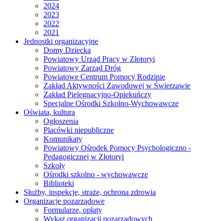
2024
2023
2022
2021
Jednostki organizacyjne
Domy Dziecka
Powiatowy Urząd Pracy w Złotoryi
Powiatowy Zarząd Dróg
Powiatowe Centrum Pomocy Rodzinie
Zakład Aktywności Zawodowej w Świerzawie
Zakład Pielęgnacyjno-Opiekuńczy
Specjalne Ośrodki Szkolno-Wychowawcze
Oświata, kultura
Ogłoszenia
Placówki niepubliczne
Komunikaty
Powiatowy Ośrodek Pomocy Psychologiczno -
Pedagogicznej w Złotoryi
Szkoły
Ośrodki szkolno - wychowawcze
Biblioteki
Służby, inspekcje, straże, ochrona zdrowia
Organizacje pozarządowe
Formularze, opłaty
Wykaz organizacji pozarządowych