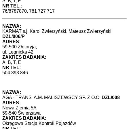
A, B, T, E
NR TEL.:
76/8787870, 781 727 717
NAZWA:
KARMAT s.j. Karol Zwierzyński, Mateusz Zwierzyński
DZL/006/P
ADRES:
59-500 Złotoryja,
ul. Legnicka 42
ZAKRES BADANIA:
A, B, T, E
NR TEL:
504 393 846
NAZWA:
AGA - TRANS A.M. MALISZEWSCY SP. Z O.O.
DZL/008
ADRES:
Nowa Ziemia 5A
59-540 Świerzawa
ZAKRES BADANIA:
Okręgowa Stacja Kontroli Pojazdów
NR TEL: