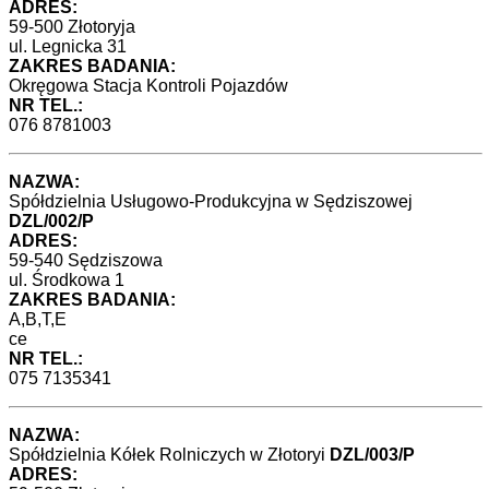
ADRES:
59-500 Złotoryja
ul. Legnicka 31
ZAKRES BADANIA:
Okręgowa Stacja
Kontroli Pojazdów
NR TEL.:
076 8781003
NAZWA:
Spółdzielnia Usługowo-Produkcyjna w Sędziszowej
DZL/002/P
ADRES:
59-540 Sędziszowa
ul. Środkowa 1
ZAKRES BADANIA:
A,B,T,E
ce
NR TEL.:
075 7135341
NAZWA:
Spółdzielnia Kółek Rolniczych w Złotoryi
DZL/003/P
ADRES: