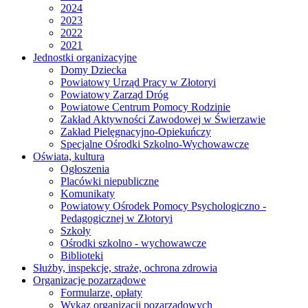
2024
2023
2022
2021
Jednostki organizacyjne
Domy Dziecka
Powiatowy Urząd Pracy w Złotoryi
Powiatowy Zarząd Dróg
Powiatowe Centrum Pomocy Rodzinie
Zakład Aktywności Zawodowej w Świerzawie
Zakład Pielęgnacyjno-Opiekuńczy
Specjalne Ośrodki Szkolno-Wychowawcze
Oświata, kultura
Ogłoszenia
Placówki niepubliczne
Komunikaty
Powiatowy Ośrodek Pomocy Psychologiczno -
Pedagogicznej w Złotoryi
Szkoły
Ośrodki szkolno - wychowawcze
Biblioteki
Służby, inspekcje, straże, ochrona zdrowia
Organizacje pozarządowe
Formularze, opłaty
Wykaz organizacji pozarządowych