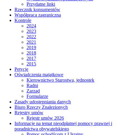
Przydatne linki
Rzecznik konsumentów
Współpraca zagraniczna
Kontrole
2024
2023
2022
2021
2019
2018
2017
2015
Petycje
Oświadczenia majątkowe
Kierownictwo Starostwa, jednostek
Radni
Zarząd
Formularze
Zasady udostępniania danych
Biuro Rzeczy Znalezionych
Rejestry umów
Rejestr umów 2026
Informacje na temat nieodpłatnej pomocy prawnej i
poradnictwa obywatelskiego
Pomoc uchodźcom z Ukrainy