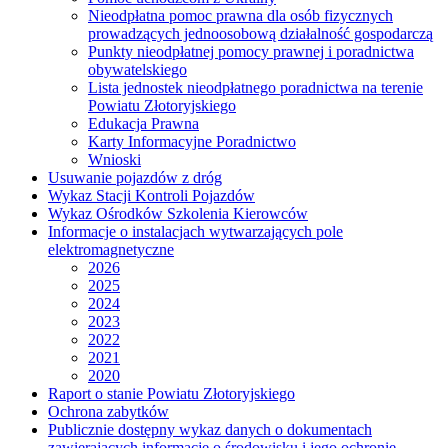
Nieodpłatna pomoc prawna dla osób fizycznych
prowadzących jednoosobową działalność gospodarczą
Punkty nieodpłatnej pomocy prawnej i poradnictwa
obywatelskiego
Lista jednostek nieodpłatnego poradnictwa na terenie
Powiatu Złotoryjskiego
Edukacja Prawna
Karty Informacyjne Poradnictwo
Wnioski
Usuwanie pojazdów z dróg
Wykaz Stacji Kontroli Pojazdów
Wykaz Ośrodków Szkolenia Kierowców
Informacje o instalacjach wytwarzających pole
elektromagnetyczne
2026
2025
2024
2023
2022
2021
2020
Raport o stanie Powiatu Złotoryjskiego
Ochrona zabytków
Publicznie dostępny wykaz danych o dokumentach
zawierających informacje o środowisku i jego ochronie