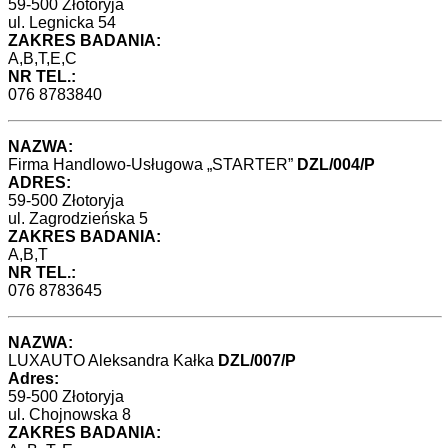
59-500 Złotoryja
ul. Legnicka 54
ZAKRES BADANIA:
A,B,T,E,C
NR TEL.:
076 8783840
NAZWA:
Firma Handlowo-Usługowa „STARTER”
DZL/004/P
ADRES:
59-500 Złotoryja
ul. Zagrodzieńska 5
ZAKRES BADANIA:
A,B,T
NR TEL.:
076 8783645
NAZWA:
LUXAUTO Aleksandra Kałka
DZL/007/P
Adres:
59-500 Złotoryja
ul. Chojnowska 8
ZAKRES BADANIA: