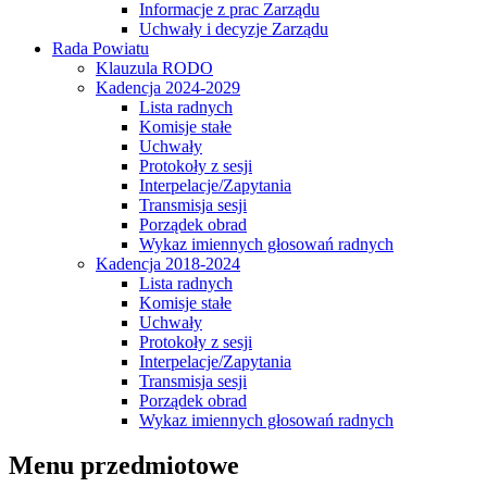
Informacje z prac Zarządu
Uchwały i decyzje Zarządu
Rada Powiatu
Klauzula RODO
Kadencja 2024-2029
Lista radnych
Komisje stałe
Uchwały
Protokoły z sesji
Interpelacje/Zapytania
Transmisja sesji
Porządek obrad
Wykaz imiennych głosowań radnych
Kadencja 2018-2024
Lista radnych
Komisje stałe
Uchwały
Protokoły z sesji
Interpelacje/Zapytania
Transmisja sesji
Porządek obrad
Wykaz imiennych głosowań radnych
Menu przedmiotowe