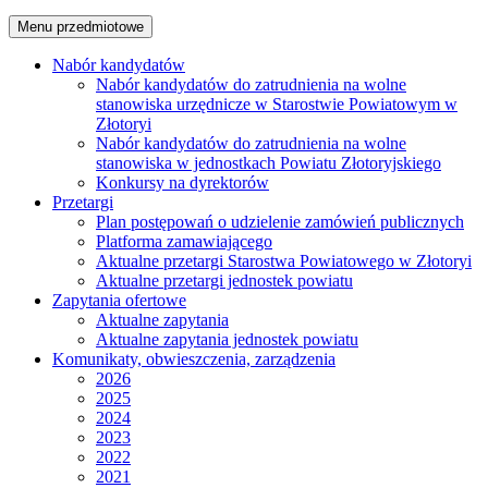
Menu przedmiotowe
Nabór kandydatów
Nabór kandydatów do zatrudnienia na wolne
stanowiska urzędnicze w Starostwie Powiatowym w
Złotoryi
Nabór kandydatów do zatrudnienia na wolne
stanowiska w jednostkach Powiatu Złotoryjskiego
Konkursy na dyrektorów
Przetargi
Plan postępowań o udzielenie zamówień publicznych
Platforma zamawiającego
Aktualne przetargi Starostwa Powiatowego w Złotoryi
Aktualne przetargi jednostek powiatu
Zapytania ofertowe
Aktualne zapytania
Aktualne zapytania jednostek powiatu
Komunikaty, obwieszczenia, zarządzenia
2026
2025
2024
2023
2022
2021