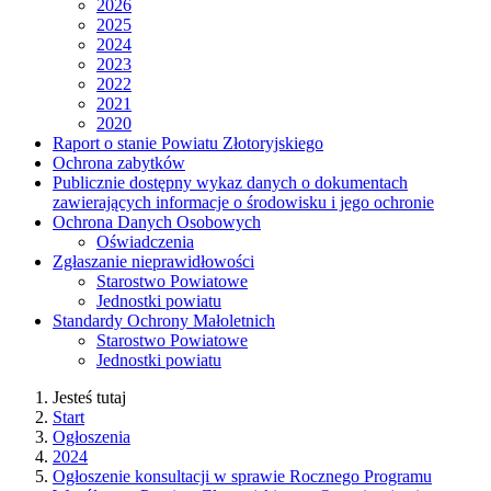
2026
2025
2024
2023
2022
2021
2020
Raport o stanie Powiatu Złotoryjskiego
Ochrona zabytków
Publicznie dostępny wykaz danych o dokumentach
zawierających informacje o środowisku i jego ochronie
Ochrona Danych Osobowych
Oświadczenia
Zgłaszanie nieprawidłowości
Starostwo Powiatowe
Jednostki powiatu
Standardy Ochrony Małoletnich
Starostwo Powiatowe
Jednostki powiatu
Jesteś tutaj
Start
Ogłoszenia
2024
Ogłoszenie konsultacji w sprawie Rocznego Programu