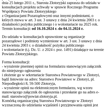
dnia 25 lutego 2011 r., Starosta Złotoryjski zaprasza do udziału w
konsultacjach projektu uchwały w sprawie Rocznego Programu
Współpracy Powiatu Złotoryjskiego
z Organizacjami Pozarządowymi oraz innymi podmiotami, o
których mowa w art. 3 ust. 3 ustawy z dnia 24 kwietnia 2003 r. o
działalności pożytku publicznego i o wolontariacie na 2025 rok.
Termin konsultacji:
od 16.10.2024 r. do 04.11.2024 r.
Do udziału w konsultacjach uprawnione są organizacje
pozarządowe i podmioty wymienione w art. 3 ust. 3 ustawy z dnia
24 kwietnia 2003 r. o działalność pożytku publicznego
i wolontariacie (t.j. Dz. U. z 2024 r. poz. 1491) działające na terenie
Powiatu Złotoryjskiego.
Forma konsultacji:
- wyrażenie pisemnej opinii na formularzu stanowiącym załącznik
do niniejszego ogłoszenia
i złożenie go w sekretariacie Starostwa Powiatowego w Złotoryi,
bądź listownie na adres: Starostwo Powiatowe w Złotoryi, pl.
Niepodległości 8, 59-500 Złotoryja,
- wyrażenie opinii na elektronicznym formularzu, wg wzoru
stanowiącego załącznik do ogłoszenia i przesłanie go na adres e-
mail: starostwo@powiat-zlotoryja.pl.
Komórką organizacyjną Starostwa Powiatowego w Złotoryi
wyznaczoną do udzielania wyjaśnień i przyjmowania opinii jest