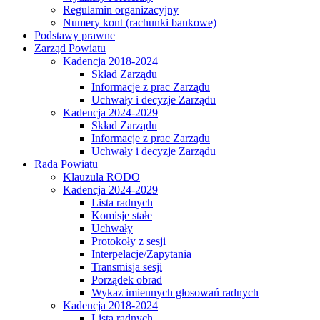
Regulamin organizacyjny
Numery kont (rachunki bankowe)
Podstawy prawne
Zarząd Powiatu
Kadencja 2018-2024
Skład Zarządu
Informacje z prac Zarządu
Uchwały i decyzje Zarządu
Kadencja 2024-2029
Skład Zarządu
Informacje z prac Zarządu
Uchwały i decyzje Zarządu
Rada Powiatu
Klauzula RODO
Kadencja 2024-2029
Lista radnych
Komisje stałe
Uchwały
Protokoły z sesji
Interpelacje/Zapytania
Transmisja sesji
Porządek obrad
Wykaz imiennych głosowań radnych
Kadencja 2018-2024
Lista radnych