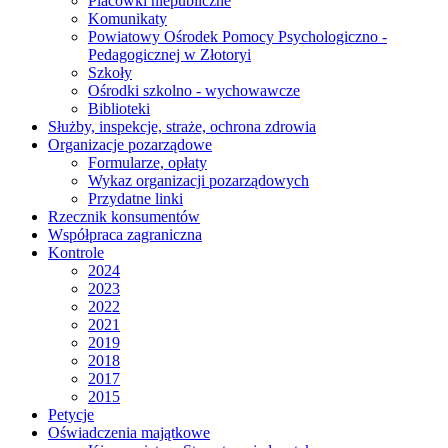
Placówki niepubliczne
Komunikaty
Powiatowy Ośrodek Pomocy Psychologiczno -
Pedagogicznej w Złotoryi
Szkoły
Ośrodki szkolno - wychowawcze
Biblioteki
Służby, inspekcje, straże, ochrona zdrowia
Organizacje pozarządowe
Formularze, opłaty
Wykaz organizacji pozarządowych
Przydatne linki
Rzecznik konsumentów
Współpraca zagraniczna
Kontrole
2024
2023
2022
2021
2019
2018
2017
2015
Petycje
Oświadczenia majątkowe