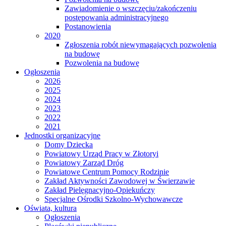
Zawiadomienie o wszczęciu/zakończeniu
postępowania administracyjnego
Postanowienia
2020
Zgłoszenia robót niewymagających pozwolenia
na budowę
Pozwolenia na budowę
Ogłoszenia
2026
2025
2024
2023
2022
2021
Jednostki organizacyjne
Domy Dziecka
Powiatowy Urząd Pracy w Złotoryi
Powiatowy Zarząd Dróg
Powiatowe Centrum Pomocy Rodzinie
Zakład Aktywności Zawodowej w Świerzawie
Zakład Pielęgnacyjno-Opiekuńczy
Specjalne Ośrodki Szkolno-Wychowawcze
Oświata, kultura
Ogłoszenia