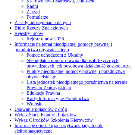
Kierownictwo Starostwa, jednostek
Radni
Zarząd
Formularze
Zasady udostępniania danych
Biuro Rzeczy Znalezionych
Rejestry umów
Rejestr umów 2026
Informacje na temat nieodpłatnej pomocy prawnej i
poradnictwa obywatelskiego
Pomoc uchodźcom z Ukrainy
Nieodpłatna pomoc prawna dla osób fizycznych
prowadzących jednoosobową działalność gospodarczą
Punkty nieodpłatnej pomocy prawnej i poradnictwa
obywatelskiego
Lista jednostek nieodpłatnego poradnictwa na terenie
Powiatu Złotoryjskiego
Edukacja Prawna
Karty Informacyjne Poradnictwo
Wnioski
Usuwanie pojazdów z dróg
Wykaz Stacji Kontroli Pojazdów
Wykaz Ośrodków Szkolenia Kierowców
Informacje o instalacjach wytwarzających pole
elektromagnetyczne