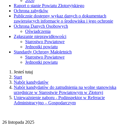
2020
Raport o stanie Powiatu Złotoryjskiego
Ochrona zabytków
Publicznie dostępny wykaz danych o dokumentach
zawierających informacje o środowisku i jego ochronie
Ochrona Danych Osobowych
Oświadczenia
Zgłaszanie nieprawidłowości
Starostwo Powiatowe
Jednostki powiatu
Standardy Ochrony Małoletnich
Starostwo Powiatowe
Jednostki powiatu
Jesteś tutaj
Start
Nabór kandydatów
Nabór kandydatów do zatrudnienia na wolne stanowiska
urzędnicze w Starostwie Powiatowym w Złotoryi
Unieważnienie naboru - Podinspektor w Referacie
Administracyjno – Gospodarczym
26
listopada
2025