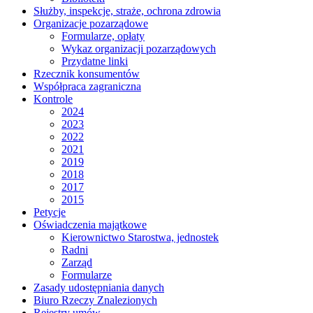
Służby, inspekcje, straże, ochrona zdrowia
Organizacje pozarządowe
Formularze, opłaty
Wykaz organizacji pozarządowych
Przydatne linki
Rzecznik konsumentów
Współpraca zagraniczna
Kontrole
2024
2023
2022
2021
2019
2018
2017
2015
Petycje
Oświadczenia majątkowe
Kierownictwo Starostwa, jednostek
Radni
Zarząd
Formularze
Zasady udostępniania danych
Biuro Rzeczy Znalezionych
Rejestry umów