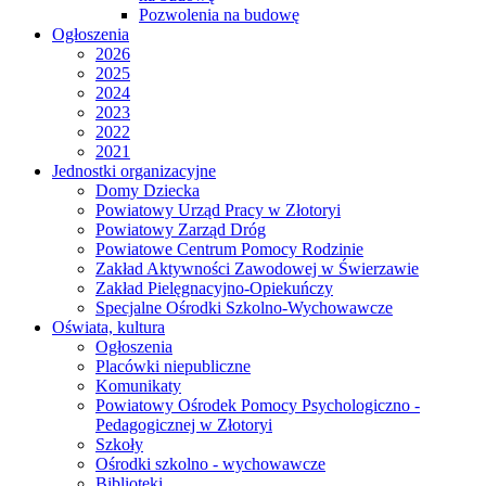
Pozwolenia na budowę
Ogłoszenia
2026
2025
2024
2023
2022
2021
Jednostki organizacyjne
Domy Dziecka
Powiatowy Urząd Pracy w Złotoryi
Powiatowy Zarząd Dróg
Powiatowe Centrum Pomocy Rodzinie
Zakład Aktywności Zawodowej w Świerzawie
Zakład Pielęgnacyjno-Opiekuńczy
Specjalne Ośrodki Szkolno-Wychowawcze
Oświata, kultura
Ogłoszenia
Placówki niepubliczne
Komunikaty
Powiatowy Ośrodek Pomocy Psychologiczno -
Pedagogicznej w Złotoryi
Szkoły
Ośrodki szkolno - wychowawcze
Biblioteki