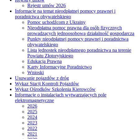
Rejestr umów 2026
Informacje na temat nieodpłatnej pomocy prawnej i
poradnictwa obywatelskiego
Pomoc uchodźcom z Ukrainy
Nieodpłatna pomoc prawna dla osób fizycznych
prowadzących jednoosobową działalność gospodarczą
Punkty nieodpłatnej pomocy prawnej i poradnictwa
obywatelskiego
Lista jednostek nieodpłatnego poradnictwa na terenie
Powiatu Złotoryjskiego
Edukacja Prawna
Karty Informacyjne Poradnictwo
Wnioski
Usuwanie pojazdów z dróg
Wykaz Stacji Kontroli Pojazdów
Wykaz Ośrodków Szkolenia Kierowców
Informacje o instalacjach wytwarzających pole
elektromagnetyczne
2026
2025
2024
2023
2022
2021