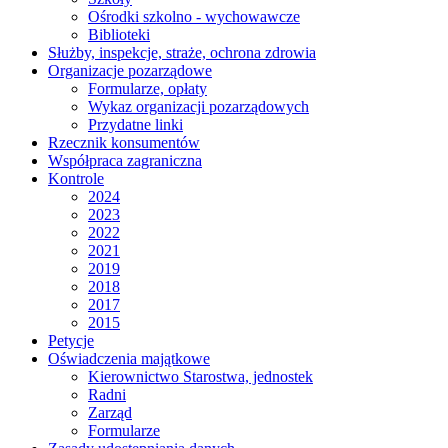
Ośrodki szkolno - wychowawcze
Biblioteki
Służby, inspekcje, straże, ochrona zdrowia
Organizacje pozarządowe
Formularze, opłaty
Wykaz organizacji pozarządowych
Przydatne linki
Rzecznik konsumentów
Współpraca zagraniczna
Kontrole
2024
2023
2022
2021
2019
2018
2017
2015
Petycje
Oświadczenia majątkowe
Kierownictwo Starostwa, jednostek
Radni
Zarząd
Formularze