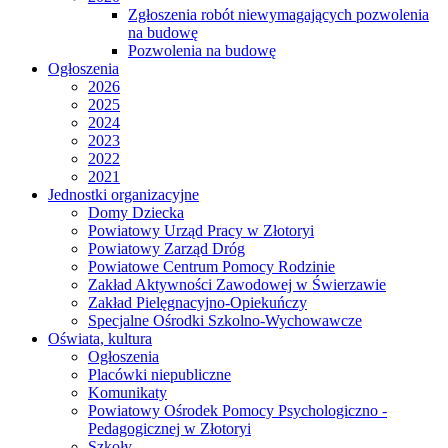
Zgłoszenia robót niewymagających pozwolenia
na budowę
Pozwolenia na budowę
Ogłoszenia
2026
2025
2024
2023
2022
2021
Jednostki organizacyjne
Domy Dziecka
Powiatowy Urząd Pracy w Złotoryi
Powiatowy Zarząd Dróg
Powiatowe Centrum Pomocy Rodzinie
Zakład Aktywności Zawodowej w Świerzawie
Zakład Pielęgnacyjno-Opiekuńczy
Specjalne Ośrodki Szkolno-Wychowawcze
Oświata, kultura
Ogłoszenia
Placówki niepubliczne
Komunikaty
Powiatowy Ośrodek Pomocy Psychologiczno -
Pedagogicznej w Złotoryi
Szkoły