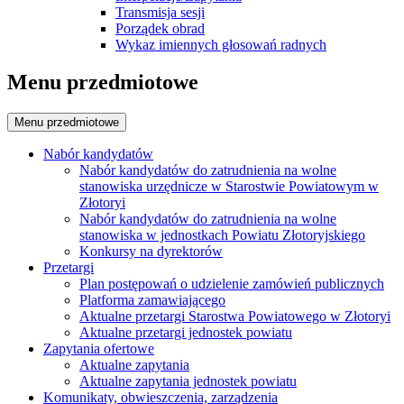
Transmisja sesji
Porządek obrad
Wykaz imiennych głosowań radnych
Menu przedmiotowe
Menu przedmiotowe
Nabór kandydatów
Nabór kandydatów do zatrudnienia na wolne
stanowiska urzędnicze w Starostwie Powiatowym w
Złotoryi
Nabór kandydatów do zatrudnienia na wolne
stanowiska w jednostkach Powiatu Złotoryjskiego
Konkursy na dyrektorów
Przetargi
Plan postępowań o udzielenie zamówień publicznych
Platforma zamawiającego
Aktualne przetargi Starostwa Powiatowego w Złotoryi
Aktualne przetargi jednostek powiatu
Zapytania ofertowe
Aktualne zapytania
Aktualne zapytania jednostek powiatu
Komunikaty, obwieszczenia, zarządzenia