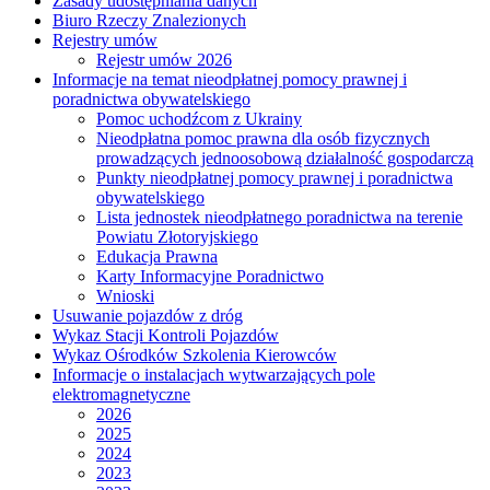
Zasady udostępniania danych
Biuro Rzeczy Znalezionych
Rejestry umów
Rejestr umów 2026
Informacje na temat nieodpłatnej pomocy prawnej i
poradnictwa obywatelskiego
Pomoc uchodźcom z Ukrainy
Nieodpłatna pomoc prawna dla osób fizycznych
prowadzących jednoosobową działalność gospodarczą
Punkty nieodpłatnej pomocy prawnej i poradnictwa
obywatelskiego
Lista jednostek nieodpłatnego poradnictwa na terenie
Powiatu Złotoryjskiego
Edukacja Prawna
Karty Informacyjne Poradnictwo
Wnioski
Usuwanie pojazdów z dróg
Wykaz Stacji Kontroli Pojazdów
Wykaz Ośrodków Szkolenia Kierowców
Informacje o instalacjach wytwarzających pole
elektromagnetyczne
2026
2025
2024
2023