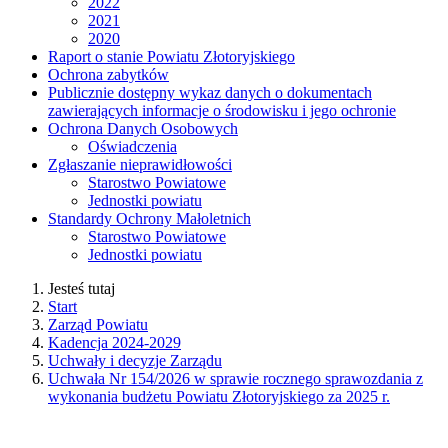
2022
2021
2020
Raport o stanie Powiatu Złotoryjskiego
Ochrona zabytków
Publicznie dostępny wykaz danych o dokumentach
zawierających informacje o środowisku i jego ochronie
Ochrona Danych Osobowych
Oświadczenia
Zgłaszanie nieprawidłowości
Starostwo Powiatowe
Jednostki powiatu
Standardy Ochrony Małoletnich
Starostwo Powiatowe
Jednostki powiatu
Jesteś tutaj
Start
Zarząd Powiatu
Kadencja 2024-2029
Uchwały i decyzje Zarządu
Uchwała Nr 154/2026 w sprawie rocznego sprawozdania z
wykonania budżetu Powiatu Złotoryjskiego za 2025 r.