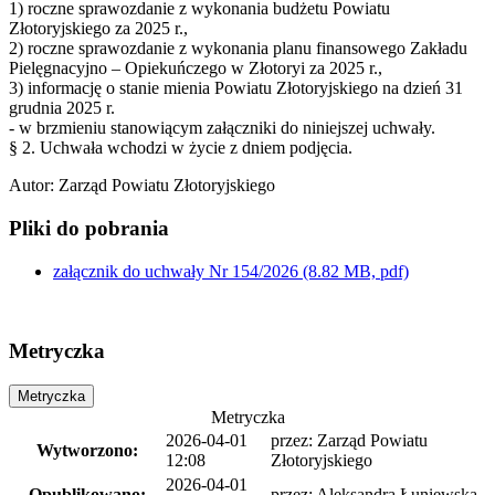
1) roczne sprawozdanie z wykonania budżetu Powiatu
Złotoryjskiego za 2025 r.,
2) roczne sprawozdanie z wykonania planu finansowego Zakładu
Pielęgnacyjno – Opiekuńczego w Złotoryi za 2025 r.,
3) informację o stanie mienia Powiatu Złotoryjskiego na dzień 31
grudnia 2025 r.
- w brzmieniu stanowiącym załączniki do niniejszej uchwały.
§ 2. Uchwała wchodzi w życie z dniem podjęcia.
Autor
:
Zarząd Powiatu Złotoryjskiego
Pliki do pobrania
załącznik do uchwały Nr 154/2026
(8.82 MB, pdf)
Metryczka
Metryczka
Metryczka
2026-04-01
przez:
Zarząd Powiatu
Wytworzono:
12:08
Złotoryjskiego
2026-04-01
Opublikowano:
przez:
Aleksandra Łuniewska