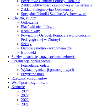
Powiatowe Centrum Pomocy Rodzinie
Zakład Aktywności Zawodowej w Świerzawie
Zakład Pielęgnacyjno-Opiekuńczy
Specjalne Ośrodki Szkolno-Wychowawcze
Oświata, kultura
Ogłoszenia
Placówki niepubliczne
Komunikaty
Powiatowy Ośrodek Pomocy Psychologiczno -
Pedagogicznej w Złotoryi
Szkoły
Ośrodki szkolno - wychowawcze
Biblioteki
Służby, inspekcje, straże, ochrona zdrowia
Organizacje pozarządowe
Formularze, opłaty
Wykaz organizacji pozarządowych
Przydatne linki
Rzecznik konsumentów
Współpraca zagraniczna
Kontrole
2024
2023
2022
2021