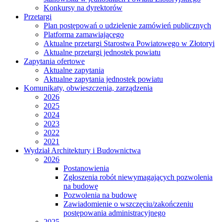
Konkursy na dyrektorów
Przetargi
Plan postępowań o udzielenie zamówień publicznych
Platforma zamawiającego
Aktualne przetargi Starostwa Powiatowego w Złotoryi
Aktualne przetargi jednostek powiatu
Zapytania ofertowe
Aktualne zapytania
Aktualne zapytania jednostek powiatu
Komunikaty, obwieszczenia, zarządzenia
2026
2025
2024
2023
2022
2021
Wydział Architektury i Budownictwa
2026
Postanowienia
Zgłoszenia robót niewymagających pozwolenia
na budowę
Pozwolenia na budowę
Zawiadomienie o wszczęciu/zakończeniu
postępowania administracyjnego
2025