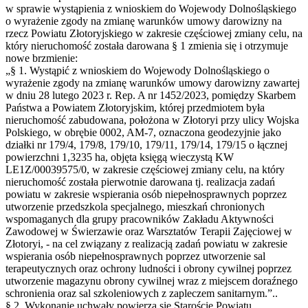
w sprawie wystąpienia z wnioskiem do Wojewody Dolnośląskiego
o wyrażenie zgody na zmianę warunków umowy darowizny na
rzecz Powiatu Złotoryjskiego w zakresie częściowej zmiany celu, na
który nieruchomość została darowana § 1 zmienia się i otrzymuje
nowe brzmienie:
„§ 1. Wystąpić z wnioskiem do Wojewody Dolnośląskiego o
wyrażenie zgody na zmianę warunków umowy darowizny zawartej
w dniu 28 lutego 2023 r. Rep. A nr 1452/2023, pomiędzy Skarbem
Państwa a Powiatem Złotoryjskim, której przedmiotem była
nieruchomość zabudowana, położona w Złotoryi przy ulicy Wojska
Polskiego, w obrębie 0002, AM-7, oznaczona geodezyjnie jako
działki nr 179/4, 179/8, 179/10, 179/11, 179/14, 179/15 o łącznej
powierzchni 1,3235 ha, objęta księgą wieczystą KW
LE1Z/00039575/0, w zakresie częściowej zmiany celu, na który
nieruchomość została pierwotnie darowana tj. realizacja zadań
powiatu w zakresie wspierania osób niepełnosprawnych poprzez
utworzenie przedszkola specjalnego, mieszkań chronionych
wspomaganych dla grupy pracowników Zakładu Aktywności
Zawodowej w Świerzawie oraz Warsztatów Terapii Zajęciowej w
Złotoryi, - na cel związany z realizacją zadań powiatu w zakresie
wspierania osób niepełnosprawnych poprzez utworzenie sal
terapeutycznych oraz ochrony ludności i obrony cywilnej poprzez
utworzenie magazynu obrony cywilnej wraz z miejscem doraźnego
schronienia oraz sal szkoleniowych z zapleczem sanitarnym.”..
§ 2. Wykonanie uchwały powierza się Staroście Powiatu