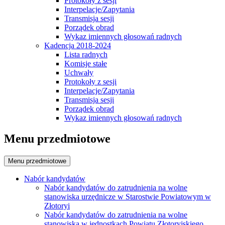
Protokoły z sesji
Interpelacje/Zapytania
Transmisja sesji
Porządek obrad
Wykaz imiennych głosowań radnych
Kadencja 2018-2024
Lista radnych
Komisje stałe
Uchwały
Protokoły z sesji
Interpelacje/Zapytania
Transmisja sesji
Porządek obrad
Wykaz imiennych głosowań radnych
Menu przedmiotowe
Menu przedmiotowe
Nabór kandydatów
Nabór kandydatów do zatrudnienia na wolne
stanowiska urzędnicze w Starostwie Powiatowym w
Złotoryi
Nabór kandydatów do zatrudnienia na wolne
stanowiska w jednostkach Powiatu Złotoryjskiego