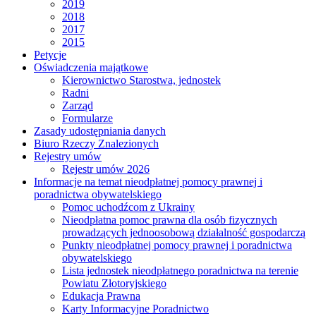
2019
2018
2017
2015
Petycje
Oświadczenia majątkowe
Kierownictwo Starostwa, jednostek
Radni
Zarząd
Formularze
Zasady udostępniania danych
Biuro Rzeczy Znalezionych
Rejestry umów
Rejestr umów 2026
Informacje na temat nieodpłatnej pomocy prawnej i
poradnictwa obywatelskiego
Pomoc uchodźcom z Ukrainy
Nieodpłatna pomoc prawna dla osób fizycznych
prowadzących jednoosobową działalność gospodarczą
Punkty nieodpłatnej pomocy prawnej i poradnictwa
obywatelskiego
Lista jednostek nieodpłatnego poradnictwa na terenie
Powiatu Złotoryjskiego
Edukacja Prawna
Karty Informacyjne Poradnictwo