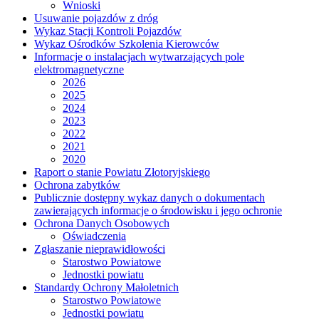
Wnioski
Usuwanie pojazdów z dróg
Wykaz Stacji Kontroli Pojazdów
Wykaz Ośrodków Szkolenia Kierowców
Informacje o instalacjach wytwarzających pole
elektromagnetyczne
2026
2025
2024
2023
2022
2021
2020
Raport o stanie Powiatu Złotoryjskiego
Ochrona zabytków
Publicznie dostępny wykaz danych o dokumentach
zawierających informacje o środowisku i jego ochronie
Ochrona Danych Osobowych
Oświadczenia
Zgłaszanie nieprawidłowości
Starostwo Powiatowe
Jednostki powiatu
Standardy Ochrony Małoletnich
Starostwo Powiatowe
Jednostki powiatu