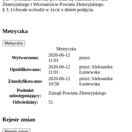
Złotoryjskiego i Wicestaroście Powiatu Złotoryjskiego.
§ 3. Uchwała wchodzi w życie z dniem podjęcia.
Metryczka
Metryczka
Metryczka
2026-06-12
Wytworzono:
przez:
11:01
2026-06-12
przez:
Aleksandra
Opublikowano:
11:01
Łuniewska
2026-06-12
przez:
Aleksandra
Zmodyfikowano:
10:58
Łuniewska
Podmiot
Zarząd Powiatu Złotoryjskiego
udostępniający:
Odwiedziny:
51
Rejestr zmian
Rejestr zmian