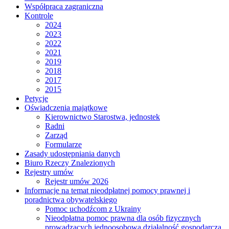
Współpraca zagraniczna
Kontrole
2024
2023
2022
2021
2019
2018
2017
2015
Petycje
Oświadczenia majątkowe
Kierownictwo Starostwa, jednostek
Radni
Zarząd
Formularze
Zasady udostępniania danych
Biuro Rzeczy Znalezionych
Rejestry umów
Rejestr umów 2026
Informacje na temat nieodpłatnej pomocy prawnej i
poradnictwa obywatelskiego
Pomoc uchodźcom z Ukrainy
Nieodpłatna pomoc prawna dla osób fizycznych
prowadzących jednoosobową działalność gospodarczą