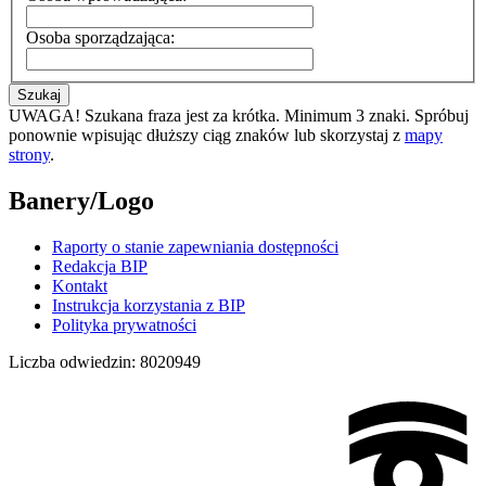
Osoba sporządzająca:
Szukaj
UWAGA! Szukana fraza jest za krótka. Minimum 3 znaki. Spróbuj
ponownie wpisując dłuższy ciąg znaków lub skorzystaj z
mapy
strony
.
Banery/Logo
Raporty o stanie zapewniania dostępności
Redakcja BIP
Kontakt
Instrukcja korzystania z BIP
Polityka prywatności
Liczba odwiedzin:
8020949