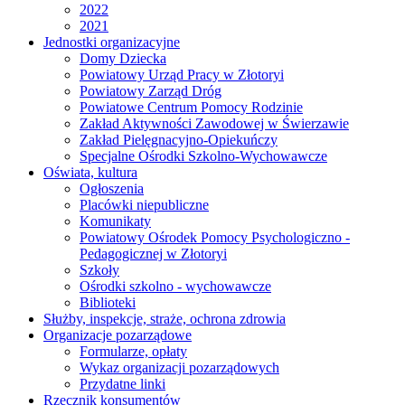
2022
2021
Jednostki organizacyjne
Domy Dziecka
Powiatowy Urząd Pracy w Złotoryi
Powiatowy Zarząd Dróg
Powiatowe Centrum Pomocy Rodzinie
Zakład Aktywności Zawodowej w Świerzawie
Zakład Pielęgnacyjno-Opiekuńczy
Specjalne Ośrodki Szkolno-Wychowawcze
Oświata, kultura
Ogłoszenia
Placówki niepubliczne
Komunikaty
Powiatowy Ośrodek Pomocy Psychologiczno -
Pedagogicznej w Złotoryi
Szkoły
Ośrodki szkolno - wychowawcze
Biblioteki
Służby, inspekcje, straże, ochrona zdrowia
Organizacje pozarządowe
Formularze, opłaty
Wykaz organizacji pozarządowych
Przydatne linki
Rzecznik konsumentów