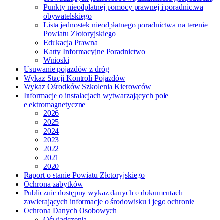
Punkty nieodpłatnej pomocy prawnej i poradnictwa
obywatelskiego
Lista jednostek nieodpłatnego poradnictwa na terenie
Powiatu Złotoryjskiego
Edukacja Prawna
Karty Informacyjne Poradnictwo
Wnioski
Usuwanie pojazdów z dróg
Wykaz Stacji Kontroli Pojazdów
Wykaz Ośrodków Szkolenia Kierowców
Informacje o instalacjach wytwarzających pole
elektromagnetyczne
2026
2025
2024
2023
2022
2021
2020
Raport o stanie Powiatu Złotoryjskiego
Ochrona zabytków
Publicznie dostępny wykaz danych o dokumentach
zawierających informacje o środowisku i jego ochronie
Ochrona Danych Osobowych
Oświadczenia