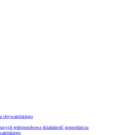
wa obywatelskiego
zących jednoosobową działalność gospodarczą
watelskiego