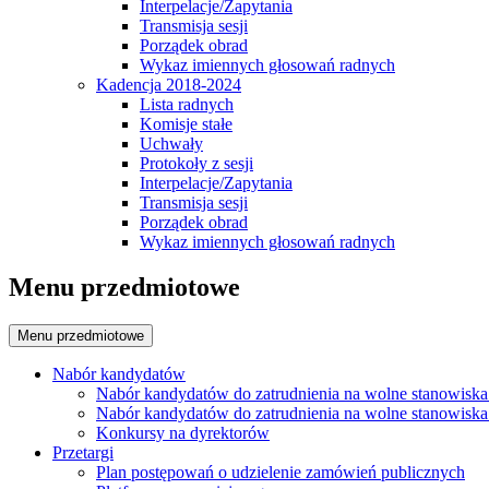
Interpelacje/Zapytania
Transmisja sesji
Porządek obrad
Wykaz imiennych głosowań radnych
Kadencja 2018-2024
Lista radnych
Komisje stałe
Uchwały
Protokoły z sesji
Interpelacje/Zapytania
Transmisja sesji
Porządek obrad
Wykaz imiennych głosowań radnych
Menu przedmiotowe
Menu przedmiotowe
Nabór kandydatów
Nabór kandydatów do zatrudnienia na wolne stanowiska
Nabór kandydatów do zatrudnienia na wolne stanowiska
Konkursy na dyrektorów
Przetargi
Plan postępowań o udzielenie zamówień publicznych