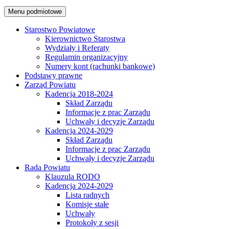
Menu podmiotowe
Starostwo Powiatowe
Kierownictwo Starostwa
Wydziały i Referaty
Regulamin organizacyjny
Numery kont (rachunki bankowe)
Podstawy prawne
Zarząd Powiatu
Kadencja 2018-2024
Skład Zarządu
Informacje z prac Zarządu
Uchwały i decyzje Zarządu
Kadencja 2024-2029
Skład Zarządu
Informacje z prac Zarządu
Uchwały i decyzje Zarządu
Rada Powiatu
Klauzula RODO
Kadencja 2024-2029
Lista radnych
Komisje stałe
Uchwały
Protokoły z sesji