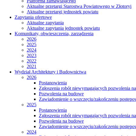
Platforma zamawiającego
Aktualne przetargi Starostwa Powiatowego w Złotoryi
Aktualne przetargi jednostek powiatu
Zapytania ofertowe
Aktualne zapytania
Aktualne zapytania jednostek powiatu
Komunikaty, obwieszczenia, zarządzenia
2026
2025
2024
2023
2022
2021
Wydział Architektury i Budownictwa
2026
Postanowienia
Zgłoszenia robót niewymagających pozwolenia n
Pozwolenia na budowę
Zawiadomienie o wszczęciu/zakończeniu postępow
2025
Postanowienia
Zgłoszenia robót niewymagających pozwolenia n
Pozwolenia na budowę
Zawiadomienie o wszczęciu/zakończeniu postępow
2024