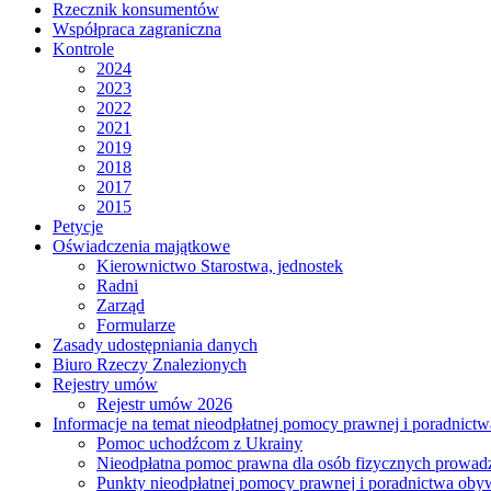
Rzecznik konsumentów
Współpraca zagraniczna
Kontrole
2024
2023
2022
2021
2019
2018
2017
2015
Petycje
Oświadczenia majątkowe
Kierownictwo Starostwa, jednostek
Radni
Zarząd
Formularze
Zasady udostępniania danych
Biuro Rzeczy Znalezionych
Rejestry umów
Rejestr umów 2026
Informacje na temat nieodpłatnej pomocy prawnej i poradnict
Pomoc uchodźcom z Ukrainy
Nieodpłatna pomoc prawna dla osób fizycznych prowad
Punkty nieodpłatnej pomocy prawnej i poradnictwa oby