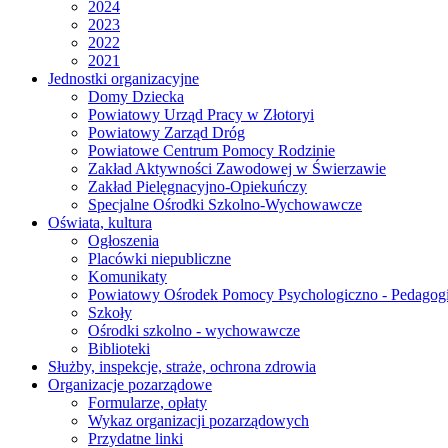
2024
2023
2022
2021
Jednostki organizacyjne
Domy Dziecka
Powiatowy Urząd Pracy w Złotoryi
Powiatowy Zarząd Dróg
Powiatowe Centrum Pomocy Rodzinie
Zakład Aktywności Zawodowej w Świerzawie
Zakład Pielęgnacyjno-Opiekuńczy
Specjalne Ośrodki Szkolno-Wychowawcze
Oświata, kultura
Ogłoszenia
Placówki niepubliczne
Komunikaty
Powiatowy Ośrodek Pomocy Psychologiczno - Pedagogi
Szkoły
Ośrodki szkolno - wychowawcze
Biblioteki
Służby, inspekcje, straże, ochrona zdrowia
Organizacje pozarządowe
Formularze, opłaty
Wykaz organizacji pozarządowych
Przydatne linki