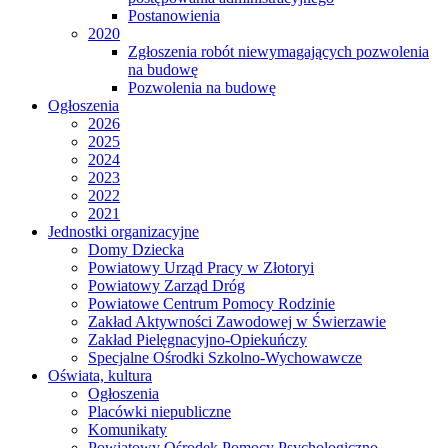
Postanowienia
2020
Zgłoszenia robót niewymagających pozwolenia
na budowę
Pozwolenia na budowę
Ogłoszenia
2026
2025
2024
2023
2022
2021
Jednostki organizacyjne
Domy Dziecka
Powiatowy Urząd Pracy w Złotoryi
Powiatowy Zarząd Dróg
Powiatowe Centrum Pomocy Rodzinie
Zakład Aktywności Zawodowej w Świerzawie
Zakład Pielęgnacyjno-Opiekuńczy
Specjalne Ośrodki Szkolno-Wychowawcze
Oświata, kultura
Ogłoszenia
Placówki niepubliczne
Komunikaty
Powiatowy Ośrodek Pomocy Psychologiczno -