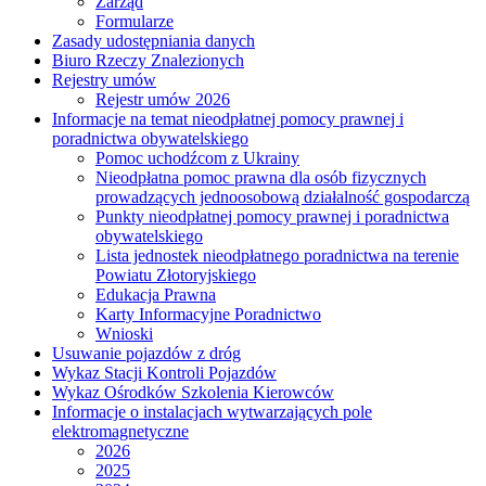
Zarząd
Formularze
Zasady udostępniania danych
Biuro Rzeczy Znalezionych
Rejestry umów
Rejestr umów 2026
Informacje na temat nieodpłatnej pomocy prawnej i
poradnictwa obywatelskiego
Pomoc uchodźcom z Ukrainy
Nieodpłatna pomoc prawna dla osób fizycznych
prowadzących jednoosobową działalność gospodarczą
Punkty nieodpłatnej pomocy prawnej i poradnictwa
obywatelskiego
Lista jednostek nieodpłatnego poradnictwa na terenie
Powiatu Złotoryjskiego
Edukacja Prawna
Karty Informacyjne Poradnictwo
Wnioski
Usuwanie pojazdów z dróg
Wykaz Stacji Kontroli Pojazdów
Wykaz Ośrodków Szkolenia Kierowców
Informacje o instalacjach wytwarzających pole
elektromagnetyczne
2026
2025