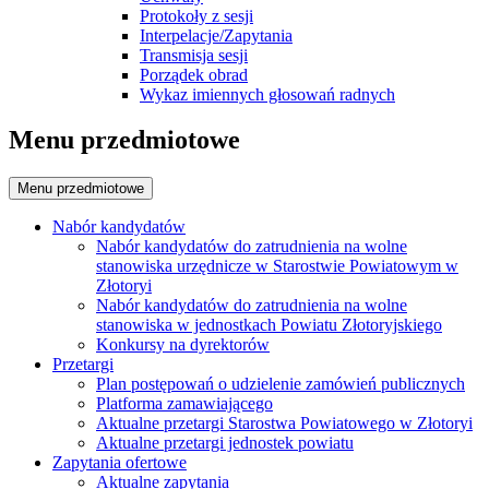
Protokoły z sesji
Interpelacje/Zapytania
Transmisja sesji
Porządek obrad
Wykaz imiennych głosowań radnych
Menu przedmiotowe
Menu przedmiotowe
Nabór kandydatów
Nabór kandydatów do zatrudnienia na wolne
stanowiska urzędnicze w Starostwie Powiatowym w
Złotoryi
Nabór kandydatów do zatrudnienia na wolne
stanowiska w jednostkach Powiatu Złotoryjskiego
Konkursy na dyrektorów
Przetargi
Plan postępowań o udzielenie zamówień publicznych
Platforma zamawiającego
Aktualne przetargi Starostwa Powiatowego w Złotoryi
Aktualne przetargi jednostek powiatu
Zapytania ofertowe
Aktualne zapytania