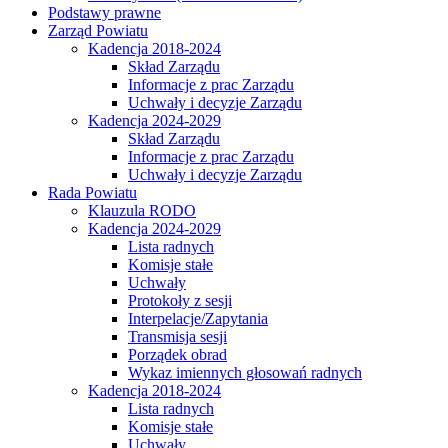
Podstawy prawne
Zarząd Powiatu
Kadencja 2018-2024
Skład Zarządu
Informacje z prac Zarządu
Uchwały i decyzje Zarządu
Kadencja 2024-2029
Skład Zarządu
Informacje z prac Zarządu
Uchwały i decyzje Zarządu
Rada Powiatu
Klauzula RODO
Kadencja 2024-2029
Lista radnych
Komisje stałe
Uchwały
Protokoły z sesji
Interpelacje/Zapytania
Transmisja sesji
Porządek obrad
Wykaz imiennych głosowań radnych
Kadencja 2018-2024
Lista radnych
Komisje stałe
Uchwały