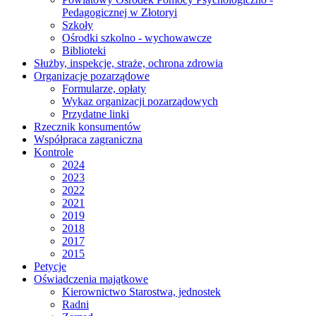
Pedagogicznej w Złotoryi
Szkoły
Ośrodki szkolno - wychowawcze
Biblioteki
Służby, inspekcje, straże, ochrona zdrowia
Organizacje pozarządowe
Formularze, opłaty
Wykaz organizacji pozarządowych
Przydatne linki
Rzecznik konsumentów
Współpraca zagraniczna
Kontrole
2024
2023
2022
2021
2019
2018
2017
2015
Petycje
Oświadczenia majątkowe
Kierownictwo Starostwa, jednostek
Radni