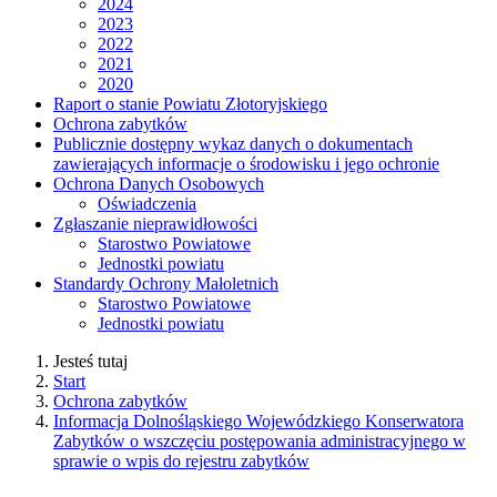
2024
2023
2022
2021
2020
Raport o stanie Powiatu Złotoryjskiego
Ochrona zabytków
Publicznie dostępny wykaz danych o dokumentach
zawierających informacje o środowisku i jego ochronie
Ochrona Danych Osobowych
Oświadczenia
Zgłaszanie nieprawidłowości
Starostwo Powiatowe
Jednostki powiatu
Standardy Ochrony Małoletnich
Starostwo Powiatowe
Jednostki powiatu
Jesteś tutaj
Start
Ochrona zabytków
Informacja Dolnośląskiego Wojewódzkiego Konserwatora
Zabytków o wszczęciu postępowania administracyjnego w
sprawie o wpis do rejestru zabytków