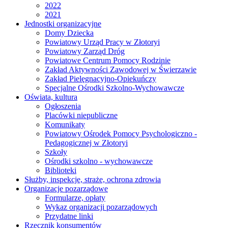
2022
2021
Jednostki organizacyjne
Domy Dziecka
Powiatowy Urząd Pracy w Złotoryi
Powiatowy Zarząd Dróg
Powiatowe Centrum Pomocy Rodzinie
Zakład Aktywności Zawodowej w Świerzawie
Zakład Pielęgnacyjno-Opiekuńczy
Specjalne Ośrodki Szkolno-Wychowawcze
Oświata, kultura
Ogłoszenia
Placówki niepubliczne
Komunikaty
Powiatowy Ośrodek Pomocy Psychologiczno -
Pedagogicznej w Złotoryi
Szkoły
Ośrodki szkolno - wychowawcze
Biblioteki
Służby, inspekcje, straże, ochrona zdrowia
Organizacje pozarządowe
Formularze, opłaty
Wykaz organizacji pozarządowych
Przydatne linki
Rzecznik konsumentów