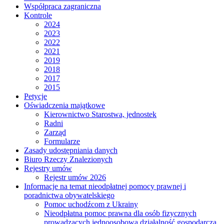
Współpraca zagraniczna
Kontrole
2024
2023
2022
2021
2019
2018
2017
2015
Petycje
Oświadczenia majątkowe
Kierownictwo Starostwa, jednostek
Radni
Zarząd
Formularze
Zasady udostępniania danych
Biuro Rzeczy Znalezionych
Rejestry umów
Rejestr umów 2026
Informacje na temat nieodpłatnej pomocy prawnej i
poradnictwa obywatelskiego
Pomoc uchodźcom z Ukrainy
Nieodpłatna pomoc prawna dla osób fizycznych
prowadzących jednoosobową działalność gospodarczą