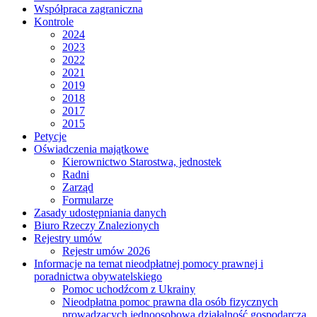
Współpraca zagraniczna
Kontrole
2024
2023
2022
2021
2019
2018
2017
2015
Petycje
Oświadczenia majątkowe
Kierownictwo Starostwa, jednostek
Radni
Zarząd
Formularze
Zasady udostępniania danych
Biuro Rzeczy Znalezionych
Rejestry umów
Rejestr umów 2026
Informacje na temat nieodpłatnej pomocy prawnej i
poradnictwa obywatelskiego
Pomoc uchodźcom z Ukrainy
Nieodpłatna pomoc prawna dla osób fizycznych
prowadzących jednoosobową działalność gospodarczą