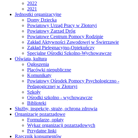
2022
2021
Jednostki organizacyjne
Domy Dziecka
Powiatowy Urząd Pracy w Złotoryi
Powiatowy Zarząd Dróg
Powiatowe Centrum Pomocy Rodzinie
Zakład Aktywności Zawodowej w Świerzawie
Zakład Pielęgnacyjno-Opiekuńczy
Specjalne Ośrodki Szkolno-Wychowawcze
Oświata, kultura
Ogłoszenia
Placówki niepubliczne
Komunikaty
Powiatowy Ośrodek Pomocy Psychologiczno -
Pedagogicznej w Złotoryi
Szkoły
Ośrodki szkolno - wychowawcze
Biblioteki
Służby, inspekcje, straże, ochrona zdrowia
Organizacje pozarządowe
Formularze, opłaty
Wykaz organizacji pozarządowych
Przydatne linki
Rzecznik konsumentów