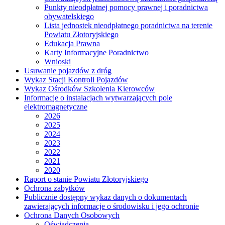
Punkty nieodpłatnej pomocy prawnej i poradnictwa
obywatelskiego
Lista jednostek nieodpłatnego poradnictwa na terenie
Powiatu Złotoryjskiego
Edukacja Prawna
Karty Informacyjne Poradnictwo
Wnioski
Usuwanie pojazdów z dróg
Wykaz Stacji Kontroli Pojazdów
Wykaz Ośrodków Szkolenia Kierowców
Informacje o instalacjach wytwarzających pole
elektromagnetyczne
2026
2025
2024
2023
2022
2021
2020
Raport o stanie Powiatu Złotoryjskiego
Ochrona zabytków
Publicznie dostępny wykaz danych o dokumentach
zawierających informacje o środowisku i jego ochronie
Ochrona Danych Osobowych
Oświadczenia