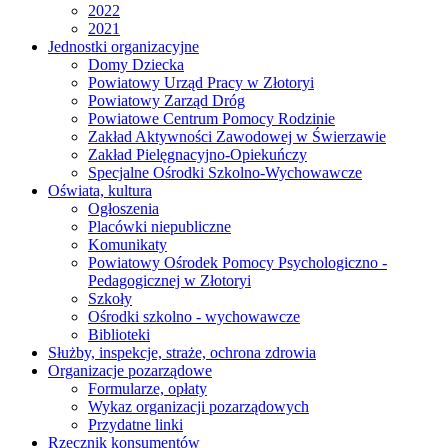
2022
2021
Jednostki organizacyjne
Domy Dziecka
Powiatowy Urząd Pracy w Złotoryi
Powiatowy Zarząd Dróg
Powiatowe Centrum Pomocy Rodzinie
Zakład Aktywności Zawodowej w Świerzawie
Zakład Pielęgnacyjno-Opiekuńczy
Specjalne Ośrodki Szkolno-Wychowawcze
Oświata, kultura
Ogłoszenia
Placówki niepubliczne
Komunikaty
Powiatowy Ośrodek Pomocy Psychologiczno -
Pedagogicznej w Złotoryi
Szkoły
Ośrodki szkolno - wychowawcze
Biblioteki
Służby, inspekcje, straże, ochrona zdrowia
Organizacje pozarządowe
Formularze, opłaty
Wykaz organizacji pozarządowych
Przydatne linki
Rzecznik konsumentów