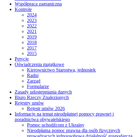
Współpraca zagraniczna
Kontrole
2024
2023
2022
2021
2019
2018
2017
2015
Petycje
Oświadczenia majątkowe
Kierownictwo Starostwa, jednostek
Radni
Zarząd
Formularze
Zasady udostępniania danych
Biuro Rzeczy Znalezionych
Rejestry umów
Rejestr umów 2026
Informacje na temat nieodpłatnej pomocy prawnej i
poradnictwa obywatelskiego
Pomoc uchodźcom z Ukrainy
Nieodpłatna pomoc prawna dla osób fizycznych
prowadzących jednoosobową działalność gospodarczą