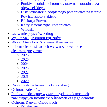
Punkty nieodpłatnej pomocy prawnej i poradnictwa
obywatelskiego
Lista jednostek nieodpłatnego poradnictwa na terenie
Powiatu Złotoryjskiego
Edukacja Prawna
Karty Informacyjne Poradnictwo
Wnioski
Usuwanie pojazdów z dróg
Wykaz Stacji Kontroli Pojazdów
Wykaz Ośrodków Szkolenia Kierowców
Informacje o instalacjach wytwarzających pole
elektromagnetyczne
2026
2025
2024
2023
2022
2021
2020
Raport o stanie Powiatu Złotoryjskiego
Ochrona zabytków
Publicznie dostępny wykaz danych o dokumentach
zawierających informacje o środowisku i jego ochronie
Ochrona Danych Osobowych
Oświadczenia