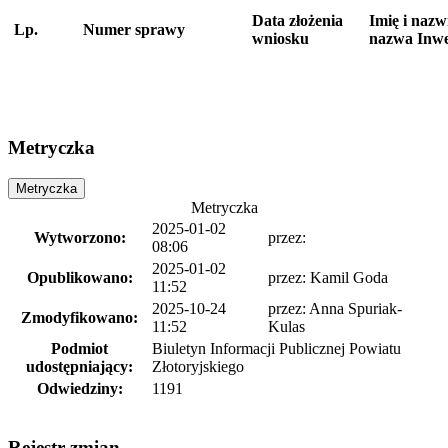
Data złożenia
Imię i nazw
Lp.
Numer sprawy
wniosku
nazwa Inwe
Metryczka
Metryczka
Metryczka
2025-01-02
Wytworzono:
przez:
08:06
2025-01-02
Opublikowano:
przez:
Kamil Goda
11:52
2025-10-24
przez:
Anna Spuriak-
Zmodyfikowano:
11:52
Kulas
Podmiot
Biuletyn Informacji Publicznej Powiatu
udostępniający:
Złotoryjskiego
Odwiedziny:
1191
Rejestr zmian