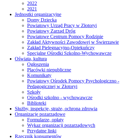
2022
2021
Jednostki organizacyjne
Domy Dziecka
Powiatowy Urząd Pracy w Złotoryi
Powiatowy Zarząd Dróg
Powiatowe Centrum Pomocy Rodzinie
Zakład Aktywności Zawodowej w Świerzawie
Zakład Pielęgnacyjno-Opiekuńczy
Specjalne Ośrodki Szkolno-Wychowawcze
Oświata, kultura
Ogłoszenia
Placówki niepubliczne
Komunikaty
Powiatowy Ośrodek Pomocy Psychologiczno -
Pedagogicznej w Złotoryi
Szkoły
Ośrodki szkolno - wychowawcze
Biblioteki
Służby, inspekcje, straże, ochrona zdrowia
Organizacje pozarządowe
Formularze, opłaty
Wykaz organizacji pozarządowych
Przydatne linki
Rzecznik konsumentów