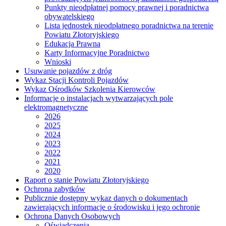
Punkty nieodpłatnej pomocy prawnej i poradnictwa
obywatelskiego
Lista jednostek nieodpłatnego poradnictwa na terenie
Powiatu Złotoryjskiego
Edukacja Prawna
Karty Informacyjne Poradnictwo
Wnioski
Usuwanie pojazdów z dróg
Wykaz Stacji Kontroli Pojazdów
Wykaz Ośrodków Szkolenia Kierowców
Informacje o instalacjach wytwarzających pole
elektromagnetyczne
2026
2025
2024
2023
2022
2021
2020
Raport o stanie Powiatu Złotoryjskiego
Ochrona zabytków
Publicznie dostępny wykaz danych o dokumentach
zawierających informacje o środowisku i jego ochronie
Ochrona Danych Osobowych
Oświadczenia