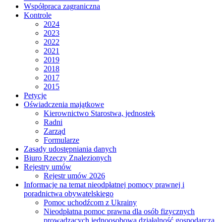
Współpraca zagraniczna
Kontrole
2024
2023
2022
2021
2019
2018
2017
2015
Petycje
Oświadczenia majątkowe
Kierownictwo Starostwa, jednostek
Radni
Zarząd
Formularze
Zasady udostępniania danych
Biuro Rzeczy Znalezionych
Rejestry umów
Rejestr umów 2026
Informacje na temat nieodpłatnej pomocy prawnej i
poradnictwa obywatelskiego
Pomoc uchodźcom z Ukrainy
Nieodpłatna pomoc prawna dla osób fizycznych
prowadzących jednoosobową działalność gospodarczą