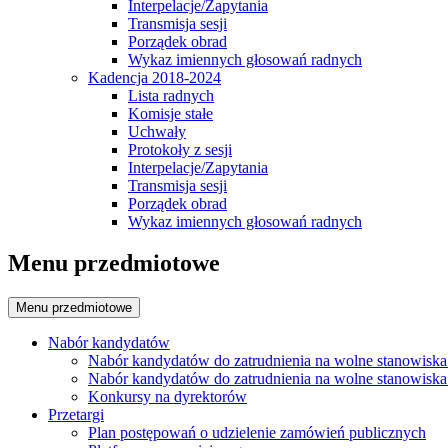
Interpelacje/Zapytania
Transmisja sesji
Porządek obrad
Wykaz imiennych głosowań radnych
Kadencja 2018-2024
Lista radnych
Komisje stałe
Uchwały
Protokoły z sesji
Interpelacje/Zapytania
Transmisja sesji
Porządek obrad
Wykaz imiennych głosowań radnych
Menu przedmiotowe
Menu przedmiotowe
Nabór kandydatów
Nabór kandydatów do zatrudnienia na wolne stanowiska
Nabór kandydatów do zatrudnienia na wolne stanowiska
Konkursy na dyrektorów
Przetargi
Plan postępowań o udzielenie zamówień publicznych