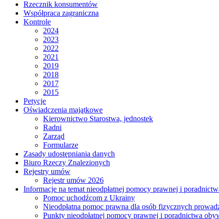
Rzecznik konsumentów
Współpraca zagraniczna
Kontrole
2024
2023
2022
2021
2019
2018
2017
2015
Petycje
Oświadczenia majątkowe
Kierownictwo Starostwa, jednostek
Radni
Zarząd
Formularze
Zasady udostępniania danych
Biuro Rzeczy Znalezionych
Rejestry umów
Rejestr umów 2026
Informacje na temat nieodpłatnej pomocy prawnej i poradnict
Pomoc uchodźcom z Ukrainy
Nieodpłatna pomoc prawna dla osób fizycznych prowad
Punkty nieodpłatnej pomocy prawnej i poradnictwa oby