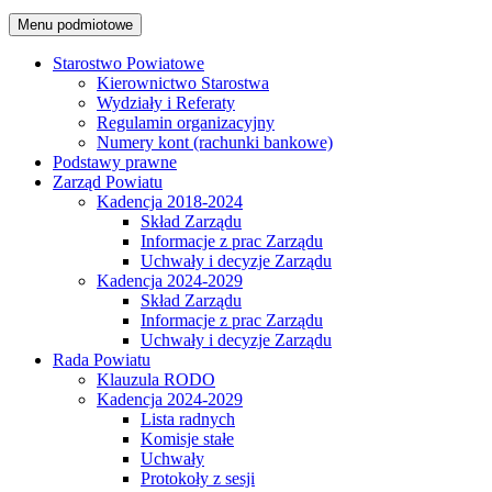
Menu podmiotowe
Starostwo Powiatowe
Kierownictwo Starostwa
Wydziały i Referaty
Regulamin organizacyjny
Numery kont (rachunki bankowe)
Podstawy prawne
Zarząd Powiatu
Kadencja 2018-2024
Skład Zarządu
Informacje z prac Zarządu
Uchwały i decyzje Zarządu
Kadencja 2024-2029
Skład Zarządu
Informacje z prac Zarządu
Uchwały i decyzje Zarządu
Rada Powiatu
Klauzula RODO
Kadencja 2024-2029
Lista radnych
Komisje stałe
Uchwały
Protokoły z sesji