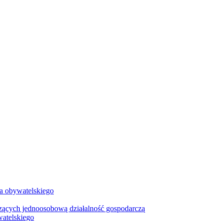
wa obywatelskiego
zących jednoosobową działalność gospodarczą
watelskiego