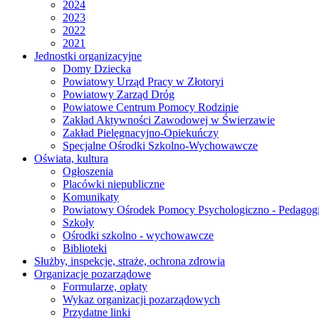
2024
2023
2022
2021
Jednostki organizacyjne
Domy Dziecka
Powiatowy Urząd Pracy w Złotoryi
Powiatowy Zarząd Dróg
Powiatowe Centrum Pomocy Rodzinie
Zakład Aktywności Zawodowej w Świerzawie
Zakład Pielęgnacyjno-Opiekuńczy
Specjalne Ośrodki Szkolno-Wychowawcze
Oświata, kultura
Ogłoszenia
Placówki niepubliczne
Komunikaty
Powiatowy Ośrodek Pomocy Psychologiczno - Pedagogi
Szkoły
Ośrodki szkolno - wychowawcze
Biblioteki
Służby, inspekcje, straże, ochrona zdrowia
Organizacje pozarządowe
Formularze, opłaty
Wykaz organizacji pozarządowych
Przydatne linki