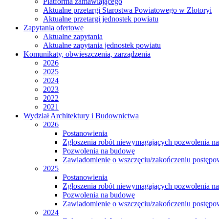
Platforma zamawiającego
Aktualne przetargi Starostwa Powiatowego w Złotoryi
Aktualne przetargi jednostek powiatu
Zapytania ofertowe
Aktualne zapytania
Aktualne zapytania jednostek powiatu
Komunikaty, obwieszczenia, zarządzenia
2026
2025
2024
2023
2022
2021
Wydział Architektury i Budownictwa
2026
Postanowienia
Zgłoszenia robót niewymagających pozwolenia n
Pozwolenia na budowę
Zawiadomienie o wszczęciu/zakończeniu postępow
2025
Postanowienia
Zgłoszenia robót niewymagających pozwolenia n
Pozwolenia na budowę
Zawiadomienie o wszczęciu/zakończeniu postępow
2024