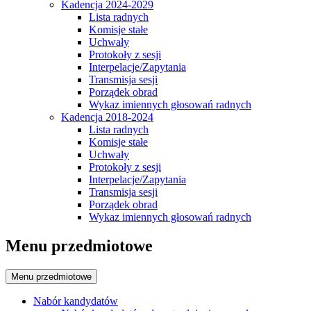
Kadencja 2024-2029
Lista radnych
Komisje stałe
Uchwały
Protokoły z sesji
Interpelacje/Zapytania
Transmisja sesji
Porządek obrad
Wykaz imiennych głosowań radnych
Kadencja 2018-2024
Lista radnych
Komisje stałe
Uchwały
Protokoły z sesji
Interpelacje/Zapytania
Transmisja sesji
Porządek obrad
Wykaz imiennych głosowań radnych
Menu przedmiotowe
Menu przedmiotowe
Nabór kandydatów