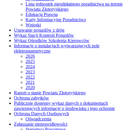
Lista jednostek nieodpłatnego poradnictwa na terenie
Powiatu Złotoryjskiego
Edukacja Prawna
Karty Informacyjne Poradnictwo
Wnioski
Usuwanie pojazdów z dróg
Wykaz Stacji Kontroli Pojazdów
Wykaz Ośrodków Szkolenia Kierowców
Informacje o instalacjach wytwarzających pole
elektromagnetyczne
2026
2025
2024
2023
2022
2021
2020
Raport o stanie Powiatu Złotoryjskiego
Ochrona zabytków
Publicznie dostępny wykaz danych o dokumentach
zawierających informacje o środowisku i jego ochronie
Ochrona Danych Osobowych
Oświadczenia
Zgłaszanie nieprawidłowości
Starostwo Powiatowe