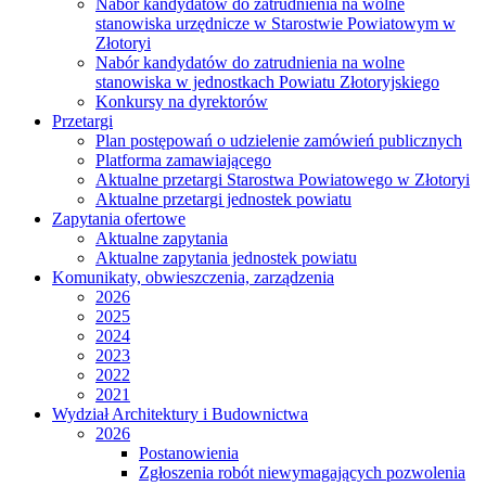
Nabór kandydatów do zatrudnienia na wolne
stanowiska urzędnicze w Starostwie Powiatowym w
Złotoryi
Nabór kandydatów do zatrudnienia na wolne
stanowiska w jednostkach Powiatu Złotoryjskiego
Konkursy na dyrektorów
Przetargi
Plan postępowań o udzielenie zamówień publicznych
Platforma zamawiającego
Aktualne przetargi Starostwa Powiatowego w Złotoryi
Aktualne przetargi jednostek powiatu
Zapytania ofertowe
Aktualne zapytania
Aktualne zapytania jednostek powiatu
Komunikaty, obwieszczenia, zarządzenia
2026
2025
2024
2023
2022
2021
Wydział Architektury i Budownictwa
2026
Postanowienia
Zgłoszenia robót niewymagających pozwolenia