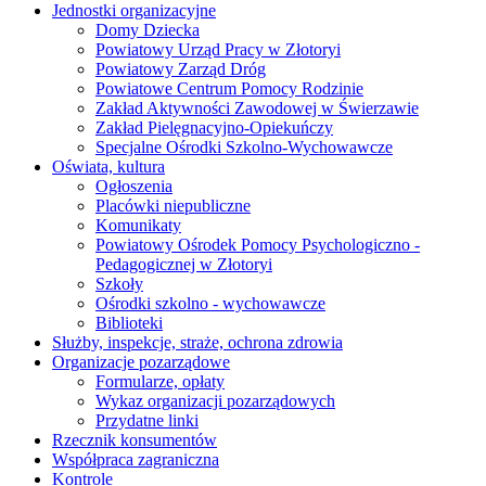
Jednostki organizacyjne
Domy Dziecka
Powiatowy Urząd Pracy w Złotoryi
Powiatowy Zarząd Dróg
Powiatowe Centrum Pomocy Rodzinie
Zakład Aktywności Zawodowej w Świerzawie
Zakład Pielęgnacyjno-Opiekuńczy
Specjalne Ośrodki Szkolno-Wychowawcze
Oświata, kultura
Ogłoszenia
Placówki niepubliczne
Komunikaty
Powiatowy Ośrodek Pomocy Psychologiczno -
Pedagogicznej w Złotoryi
Szkoły
Ośrodki szkolno - wychowawcze
Biblioteki
Służby, inspekcje, straże, ochrona zdrowia
Organizacje pozarządowe
Formularze, opłaty
Wykaz organizacji pozarządowych
Przydatne linki
Rzecznik konsumentów
Współpraca zagraniczna
Kontrole