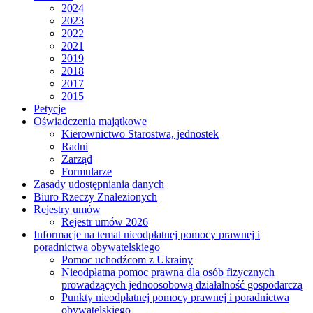
2024
2023
2022
2021
2019
2018
2017
2015
Petycje
Oświadczenia majątkowe
Kierownictwo Starostwa, jednostek
Radni
Zarząd
Formularze
Zasady udostępniania danych
Biuro Rzeczy Znalezionych
Rejestry umów
Rejestr umów 2026
Informacje na temat nieodpłatnej pomocy prawnej i
poradnictwa obywatelskiego
Pomoc uchodźcom z Ukrainy
Nieodpłatna pomoc prawna dla osób fizycznych
prowadzących jednoosobową działalność gospodarczą
Punkty nieodpłatnej pomocy prawnej i poradnictwa
obywatelskiego