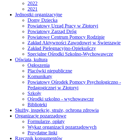
2022
2021
Jednostki organizacyjne
Domy Dziecka
Powiatowy Urząd Pracy w Złotoryi
Powiatowy Zarząd Dróg
Powiatowe Centrum Pomocy Rodzinie
Zakład Aktywności Zawodowej w Świerzawie
Zakład Pielęgnacyjno-Opiekuńczy
Specjalne Ośrodki Szkolno-Wychowawcze
Oświata, kultura
Ogłoszenia
Placówki niepubliczne
Komunikaty
Powiatowy Ośrodek Pomocy Psychologiczno -
Pedagogicznej w Złotoryi
Szkoły
Ośrodki szkolno - wychowawcze
Biblioteki
Służby, inspekcje, straże, ochrona zdrowia
Organizacje pozarządowe
Formularze, opłaty
Wykaz organizacji pozarządowych
Przydatne linki
Rzecznik konsumentów