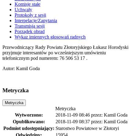
Komisje stałe
Uchwały
Protokoły z sesji
Interpelacje/Zapytania
Transmisja sesji
Porządek obrad
Wykaz imiennych głosowań radnych
Przewodniczący Rady Powiatu Złotoryjskiego Łukasz Horodyski
przyjmuje interesantów po wcześniejszym umówieniu
telefonicznym pod numerem: 76 506 53 17 .
Autor
:
Kamil Goda
Metryczka
Metryczka
Metryczka
Wytworzono:
2018-11-09 08:46
przez:
Kamil Goda
Opublikowano:
2018-11-09 08:37
przez:
Kamil Goda
Podmiot udostępniający:
Starostwo Powiatowe w Złotoryi
Odwiedziny:
15954