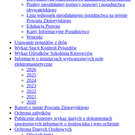
Punkty nieodpłatnej pomocy prawnej i poradnictwa
obywatelskiego
Lista jednostek nieodpłatnego poradnictwa na terenie
Powiatu Złotoryjskiego
Edukacja Prawna
Karty Informacyjne Poradnictwo
Wnioski
Usuwanie pojazdów z dróg
Wykaz Stacji Kontroli Pojazdów
Wykaz Ośrodków Szkolenia Kierowców
Informacje o instalacjach wytwarzających pole
elektromagnetyczne
2026
2025
2024
2023
2022
2021
2020
Raport o stanie Powiatu Złotoryjskiego
Ochrona zabytków
Publicznie dostępny wykaz danych o dokumentach
zawierających informacje o środowisku i jego ochronie
Ochrona Danych Osobowych
Oświadczenia