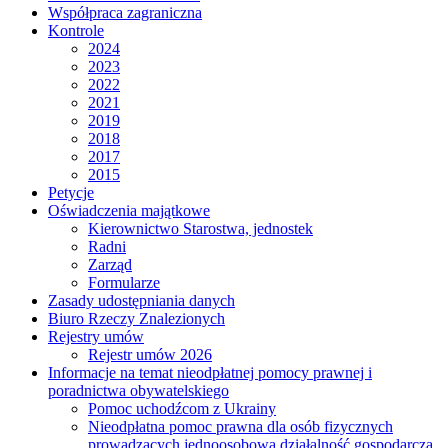
Współpraca zagraniczna
Kontrole
2024
2023
2022
2021
2019
2018
2017
2015
Petycje
Oświadczenia majątkowe
Kierownictwo Starostwa, jednostek
Radni
Zarząd
Formularze
Zasady udostępniania danych
Biuro Rzeczy Znalezionych
Rejestry umów
Rejestr umów 2026
Informacje na temat nieodpłatnej pomocy prawnej i
poradnictwa obywatelskiego
Pomoc uchodźcom z Ukrainy
Nieodpłatna pomoc prawna dla osób fizycznych
prowadzących jednoosobową działalność gospodarczą