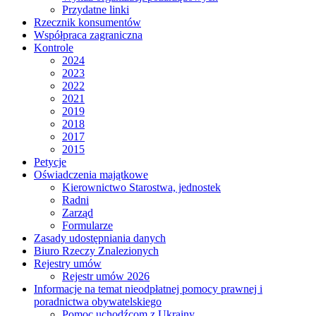
Przydatne linki
Rzecznik konsumentów
Współpraca zagraniczna
Kontrole
2024
2023
2022
2021
2019
2018
2017
2015
Petycje
Oświadczenia majątkowe
Kierownictwo Starostwa, jednostek
Radni
Zarząd
Formularze
Zasady udostępniania danych
Biuro Rzeczy Znalezionych
Rejestry umów
Rejestr umów 2026
Informacje na temat nieodpłatnej pomocy prawnej i
poradnictwa obywatelskiego
Pomoc uchodźcom z Ukrainy