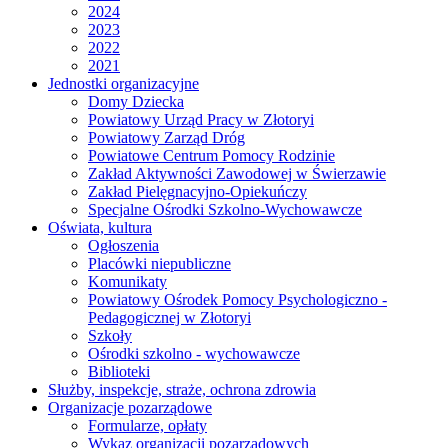
2024
2023
2022
2021
Jednostki organizacyjne
Domy Dziecka
Powiatowy Urząd Pracy w Złotoryi
Powiatowy Zarząd Dróg
Powiatowe Centrum Pomocy Rodzinie
Zakład Aktywności Zawodowej w Świerzawie
Zakład Pielęgnacyjno-Opiekuńczy
Specjalne Ośrodki Szkolno-Wychowawcze
Oświata, kultura
Ogłoszenia
Placówki niepubliczne
Komunikaty
Powiatowy Ośrodek Pomocy Psychologiczno -
Pedagogicznej w Złotoryi
Szkoły
Ośrodki szkolno - wychowawcze
Biblioteki
Służby, inspekcje, straże, ochrona zdrowia
Organizacje pozarządowe
Formularze, opłaty
Wykaz organizacji pozarządowych