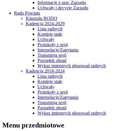
Informacje z prac Zarządu
Uchwały i decyzje Zarządu
Rada Powiatu
Klauzula RODO
Kadencja 2024-2029
Lista radnych
Komisje stałe
Uchwały
Protokoły z sesji
Interpelacje/Zapytania
Transmisja sesji
Porządek obrad
Wykaz imiennych głosowań radnych
Kadencja 2018-2024
Lista radnych
Komisje stałe
Uchwały
Protokoły z sesji
Interpelacje/Zapytania
Transmisja sesji
Porządek obrad
Wykaz imiennych głosowań radnych
Menu przedmiotowe