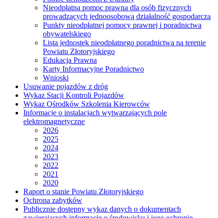
Nieodpłatna pomoc prawna dla osób fizycznych
prowadzących jednoosobową działalność gospodarczą
Punkty nieodpłatnej pomocy prawnej i poradnictwa
obywatelskiego
Lista jednostek nieodpłatnego poradnictwa na terenie
Powiatu Złotoryjskiego
Edukacja Prawna
Karty Informacyjne Poradnictwo
Wnioski
Usuwanie pojazdów z dróg
Wykaz Stacji Kontroli Pojazdów
Wykaz Ośrodków Szkolenia Kierowców
Informacje o instalacjach wytwarzających pole
elektromagnetyczne
2026
2025
2024
2023
2022
2021
2020
Raport o stanie Powiatu Złotoryjskiego
Ochrona zabytków
Publicznie dostępny wykaz danych o dokumentach
zawierających informacje o środowisku i jego ochronie