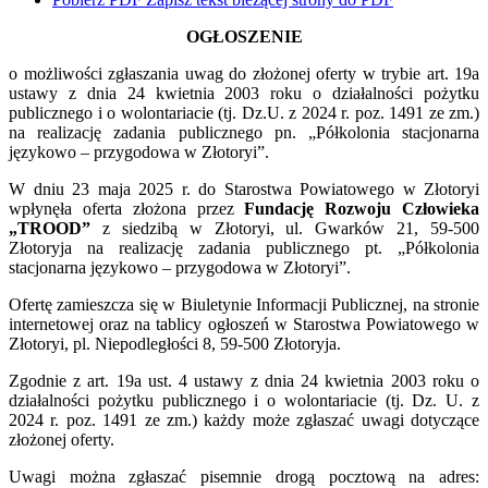
OGŁOSZENIE
o możliwości zgłaszania uwag do złożonej oferty w trybie art. 19a
ustawy z dnia 24 kwietnia 2003 roku o działalności pożytku
publicznego i o wolontariacie (tj. Dz.U. z 2024 r. poz. 1491 ze zm.)
na realizację zadania publicznego pn. „Półkolonia stacjonarna
językowo – przygodowa w Złotoryi”.
W dniu 23 maja 2025 r. do Starostwa Powiatowego w Złotoryi
wpłynęła oferta złożona przez
Fundację Rozwoju Człowieka
„TROOD”
z siedzibą w Złotoryi, ul. Gwarków 21, 59-500
Złotoryja na realizację zadania publicznego pt. „Półkolonia
stacjonarna językowo – przygodowa w Złotoryi”.
Ofertę zamieszcza się w Biuletynie Informacji Publicznej, na stronie
internetowej oraz na tablicy ogłoszeń w Starostwa Powiatowego w
Złotoryi, pl. Niepodległości 8, 59-500 Złotoryja.
Zgodnie z art. 19a ust. 4 ustawy z dnia 24 kwietnia 2003 roku o
działalności pożytku publicznego i o wolontariacie (tj. Dz. U. z
2024 r. poz. 1491 ze zm.) każdy może zgłaszać uwagi dotyczące
złożonej oferty.
Uwagi można zgłaszać pisemnie drogą pocztową na adres: