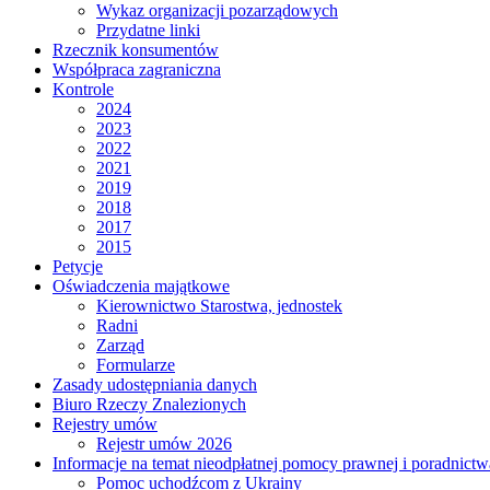
Wykaz organizacji pozarządowych
Przydatne linki
Rzecznik konsumentów
Współpraca zagraniczna
Kontrole
2024
2023
2022
2021
2019
2018
2017
2015
Petycje
Oświadczenia majątkowe
Kierownictwo Starostwa, jednostek
Radni
Zarząd
Formularze
Zasady udostępniania danych
Biuro Rzeczy Znalezionych
Rejestry umów
Rejestr umów 2026
Informacje na temat nieodpłatnej pomocy prawnej i poradnict
Pomoc uchodźcom z Ukrainy