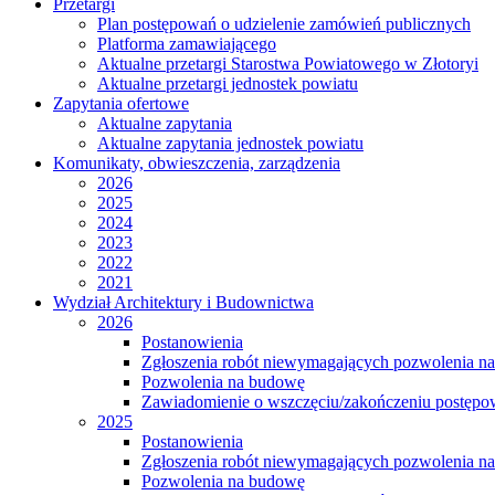
Przetargi
Plan postępowań o udzielenie zamówień publicznych
Platforma zamawiającego
Aktualne przetargi Starostwa Powiatowego w Złotoryi
Aktualne przetargi jednostek powiatu
Zapytania ofertowe
Aktualne zapytania
Aktualne zapytania jednostek powiatu
Komunikaty, obwieszczenia, zarządzenia
2026
2025
2024
2023
2022
2021
Wydział Architektury i Budownictwa
2026
Postanowienia
Zgłoszenia robót niewymagających pozwolenia n
Pozwolenia na budowę
Zawiadomienie o wszczęciu/zakończeniu postępow
2025
Postanowienia
Zgłoszenia robót niewymagających pozwolenia n
Pozwolenia na budowę