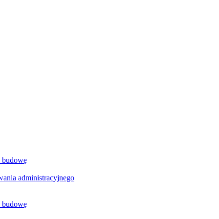
a budowę
ania administracyjnego
a budowę