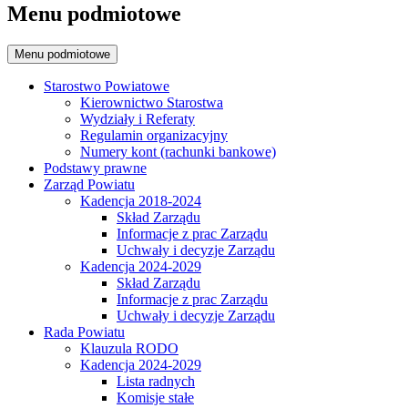
Menu podmiotowe
Menu podmiotowe
Starostwo Powiatowe
Kierownictwo Starostwa
Wydziały i Referaty
Regulamin organizacyjny
Numery kont (rachunki bankowe)
Podstawy prawne
Zarząd Powiatu
Kadencja 2018-2024
Skład Zarządu
Informacje z prac Zarządu
Uchwały i decyzje Zarządu
Kadencja 2024-2029
Skład Zarządu
Informacje z prac Zarządu
Uchwały i decyzje Zarządu
Rada Powiatu
Klauzula RODO
Kadencja 2024-2029
Lista radnych
Komisje stałe