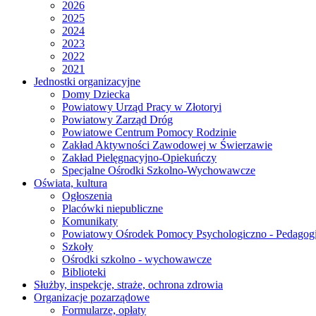
2026
2025
2024
2023
2022
2021
Jednostki organizacyjne
Domy Dziecka
Powiatowy Urząd Pracy w Złotoryi
Powiatowy Zarząd Dróg
Powiatowe Centrum Pomocy Rodzinie
Zakład Aktywności Zawodowej w Świerzawie
Zakład Pielęgnacyjno-Opiekuńczy
Specjalne Ośrodki Szkolno-Wychowawcze
Oświata, kultura
Ogłoszenia
Placówki niepubliczne
Komunikaty
Powiatowy Ośrodek Pomocy Psychologiczno - Pedagogi
Szkoły
Ośrodki szkolno - wychowawcze
Biblioteki
Służby, inspekcje, straże, ochrona zdrowia
Organizacje pozarządowe
Formularze, opłaty