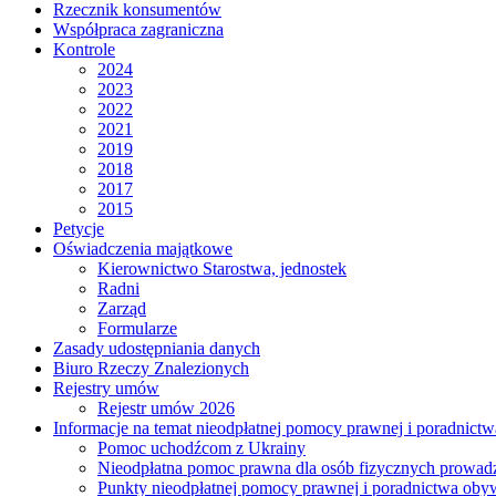
Rzecznik konsumentów
Współpraca zagraniczna
Kontrole
2024
2023
2022
2021
2019
2018
2017
2015
Petycje
Oświadczenia majątkowe
Kierownictwo Starostwa, jednostek
Radni
Zarząd
Formularze
Zasady udostępniania danych
Biuro Rzeczy Znalezionych
Rejestry umów
Rejestr umów 2026
Informacje na temat nieodpłatnej pomocy prawnej i poradnict
Pomoc uchodźcom z Ukrainy
Nieodpłatna pomoc prawna dla osób fizycznych prowad
Punkty nieodpłatnej pomocy prawnej i poradnictwa oby