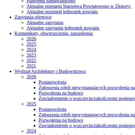
Platforma zamawiającego
Aktualne przetargi Starostwa Powiatowego w Złotoryi
Aktualne przetargi jednostek powiatu
Zapytania ofertowe
Aktualne zapytania
Aktualne zapytania jednostek powiatu
Komunikaty, obwieszczenia, zarządzenia
2026
2025
2024
2023
2022
2021
Wydział Architektury i Budownictwa
2026
Postanowienia
Zgłoszenia robót niewymagających pozwolenia n
Pozwolenia na budowę
Zawiadomienie o wszczęciu/zakończeniu postępow
2025
Postanowienia
Zgłoszenia robót niewymagających pozwolenia n
Pozwolenia na budowę
Zawiadomienie o wszczęciu/zakończeniu postępow
2024