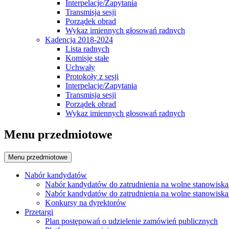
Interpelacje/Zapytania
Transmisja sesji
Porządek obrad
Wykaz imiennych głosowań radnych
Kadencja 2018-2024
Lista radnych
Komisje stałe
Uchwały
Protokoły z sesji
Interpelacje/Zapytania
Transmisja sesji
Porządek obrad
Wykaz imiennych głosowań radnych
Menu przedmiotowe
Menu przedmiotowe
Nabór kandydatów
Nabór kandydatów do zatrudnienia na wolne stanowiska
Nabór kandydatów do zatrudnienia na wolne stanowiska
Konkursy na dyrektorów
Przetargi
Plan postępowań o udzielenie zamówień publicznych