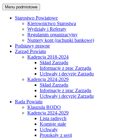
Menu podmiotowe
Starostwo Powiatowe
Kierownictwo Starostwa
Wydziały i Referaty
Regulamin organizacyjny
Numery kont (rachunki bankowe)
Podstawy prawne
Zarząd Powiatu
Kadencja 2018-2024
Skład Zarządu
Informacje z prac Zarządu
Uchwały i decyzje Zarządu
Kadencja 2024-2029
Skład Zarządu
Informacje z prac Zarządu
Uchwały i decyzje Zarządu
Rada Powiatu
Klauzula RODO
Kadencja 2024-2029
Lista radnych
Komisje stałe
Uchwały
Protokoły z sesji