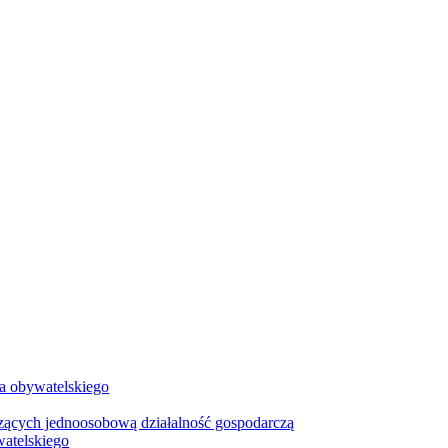
wa obywatelskiego
zących jednoosobową działalność gospodarczą
watelskiego