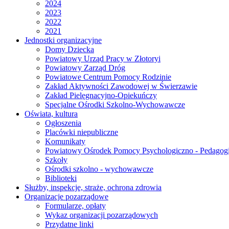
2024
2023
2022
2021
Jednostki organizacyjne
Domy Dziecka
Powiatowy Urząd Pracy w Złotoryi
Powiatowy Zarząd Dróg
Powiatowe Centrum Pomocy Rodzinie
Zakład Aktywności Zawodowej w Świerzawie
Zakład Pielęgnacyjno-Opiekuńczy
Specjalne Ośrodki Szkolno-Wychowawcze
Oświata, kultura
Ogłoszenia
Placówki niepubliczne
Komunikaty
Powiatowy Ośrodek Pomocy Psychologiczno - Pedagogi
Szkoły
Ośrodki szkolno - wychowawcze
Biblioteki
Służby, inspekcje, straże, ochrona zdrowia
Organizacje pozarządowe
Formularze, opłaty
Wykaz organizacji pozarządowych
Przydatne linki