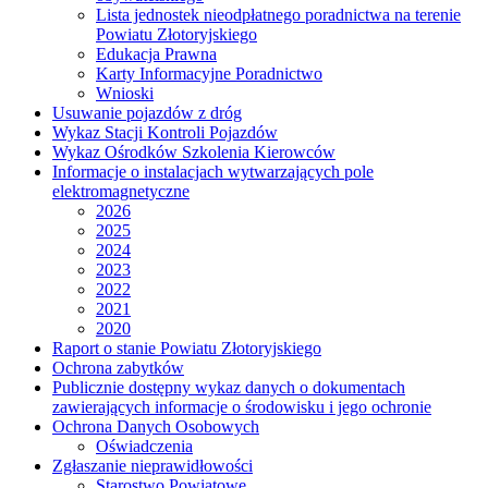
Lista jednostek nieodpłatnego poradnictwa na terenie
Powiatu Złotoryjskiego
Edukacja Prawna
Karty Informacyjne Poradnictwo
Wnioski
Usuwanie pojazdów z dróg
Wykaz Stacji Kontroli Pojazdów
Wykaz Ośrodków Szkolenia Kierowców
Informacje o instalacjach wytwarzających pole
elektromagnetyczne
2026
2025
2024
2023
2022
2021
2020
Raport o stanie Powiatu Złotoryjskiego
Ochrona zabytków
Publicznie dostępny wykaz danych o dokumentach
zawierających informacje o środowisku i jego ochronie
Ochrona Danych Osobowych
Oświadczenia
Zgłaszanie nieprawidłowości
Starostwo Powiatowe