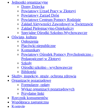
Jednostki organizacyjne
Domy Dziecka
Powiatowy Urząd Pracy w Złotoryi
Powiatowy Zarząd Dróg
Powiatowe Centrum Pomocy Rodzinie
Zakład Aktywności Zawodowej w Świerzawie
Zakład Pielęgnacyjno-Opiekuńczy
Specjalne Ośrodki Szkolno-Wychowawcze
Oświata, kultura
Ogłoszenia
Placówki niepubliczne
Komunikaty
Powiatowy Ośrodek Pomocy Psychologiczno -
Pedagogicznej w Złotoryi
Szkoły
Ośrodki szkolno - wychowawcze
Biblioteki
Służby, inspekcje, straże, ochrona zdrowia
Organizacje pozarządowe
Formularze, opłaty
Wykaz organizacji pozarządowych
Przydatne linki
Rzecznik konsumentów
Współpraca zagraniczna
Kontrole