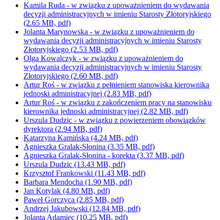
Kamila Ruda - w związku z upoważnieniem do wydawania
decyzji administracyjnych w imieniu Starosty Złotoryjskiego
(2.65 MB, pdf)
Jolanta Marynowska - w związku z upoważnieniem do
wydawania decyzji administracyjnych w imieniu Starosty
Złotoryjskiego
(2.53 MB, pdf)
Olga Kowalczyk - w związku z upoważnieniem do
wydawania decyzji administracyjnych w imieniu Starosty
Złotoryjskiego
(2.60 MB, pdf)
Artur Roś - w związku z pełnieniem stanowiska kierownika
jednoski administracyjnej
(2.83 MB, pdf)
Artur Roś - w związku z zakończeniem pracy na stanowisku
kierownika jednoski administracyjnej
(2.82 MB, pdf)
Urszula Dudzic - w związku z powierzeniem obowiązków
dyrektora
(2.94 MB, pdf)
Katarzyna Kamińska
(4.24 MB, pdf)
Agnieszka Gralak-Słonina
(3.35 MB, pdf)
Agnieszka Gralak-Słonina - korekta
(3.37 MB, pdf)
Urszula Dudzic
(13.43 MB, pdf)
Krzysztof Frankowski
(11.43 MB, pdf)
Barbara Mendocha
(1.90 MB, pdf)
Jan Kotylak
(4.80 MB, pdf)
Paweł Gorczyca
(2.85 MB, pdf)
Andrzej Jakubowski
(12.84 MB, pdf)
Jolanta Adamiec
(10.25 MB, pdf)