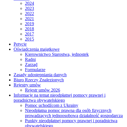
2024
2023
2022
2021
2019
2018
2017
2015
Petycje
Oświadczenia majątkowe
Kierownictwo Starostwa, jednostek
Radni
Zarząd
Formularze
Zasady udostępniania danych
Biuro Rzeczy Znalezionych
Rejestry umów
Rejestr umów 2026
Informacje na temat nieodpłatnej pomocy prawnej i
poradnictwa obywatelskiego
Pomoc uchodźcom z Ukrainy
Nieodpłatna pomoc prawna dla osób fizycznych
prowadzących jednoosobową działalność gospodarczą
Punkty nieodpłatnej pomocy prawnej i poradnictwa
obywatelskiego