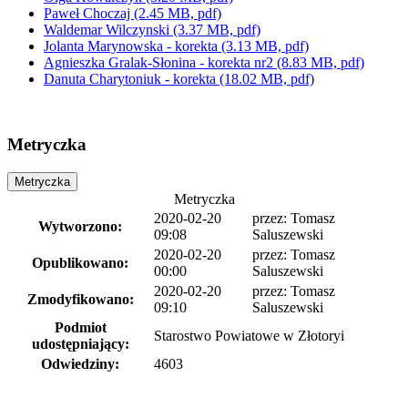
Paweł Choczaj
(2.45 MB, pdf)
Waldemar Wilczynski
(3.37 MB, pdf)
Jolanta Marynowska - korekta
(3.13 MB, pdf)
Agnieszka Gralak-Słonina - korekta nr2
(8.83 MB, pdf)
Danuta Charytoniuk - korekta
(18.02 MB, pdf)
Metryczka
Metryczka
Metryczka
2020-02-20
przez:
Tomasz
Wytworzono:
09:08
Saluszewski
2020-02-20
przez:
Tomasz
Opublikowano:
00:00
Saluszewski
2020-02-20
przez:
Tomasz
Zmodyfikowano:
09:10
Saluszewski
Podmiot
Starostwo Powiatowe w Złotoryi
udostępniający:
Odwiedziny:
4603