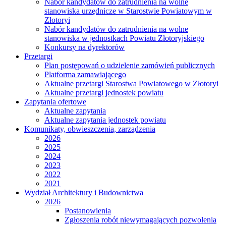
Nabór kandydatów do zatrudnienia na wolne
stanowiska urzędnicze w Starostwie Powiatowym w
Złotoryi
Nabór kandydatów do zatrudnienia na wolne
stanowiska w jednostkach Powiatu Złotoryjskiego
Konkursy na dyrektorów
Przetargi
Plan postępowań o udzielenie zamówień publicznych
Platforma zamawiającego
Aktualne przetargi Starostwa Powiatowego w Złotoryi
Aktualne przetargi jednostek powiatu
Zapytania ofertowe
Aktualne zapytania
Aktualne zapytania jednostek powiatu
Komunikaty, obwieszczenia, zarządzenia
2026
2025
2024
2023
2022
2021
Wydział Architektury i Budownictwa
2026
Postanowienia
Zgłoszenia robót niewymagających pozwolenia