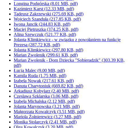
Longina Podgórska
(8.01 MB, pdf)
Kazimierz Karst
(12.33 MB, pdf)
Tadeusz Zakrzewski
(275.69 KB, pdf)
Wojciech Szanduła
(217.85 KB, pdf)
Iwona Jancik
(244.83 KB, pdf)
Maciej Pietruszka
(374.25 KB, pdf)
Alina Szewczuk
(521.77 KB, pdf)
Jolanta Klimkiewicz - w związku z powołaniem na funkcje
Prezesa
(287.72 KB, pdf)
Jolanta Klimkiewicz
(297.80 KB, pdf)
Marian Zwolenik
(299.61 KB, pdf)
Marian Zwolenik - Dom Dziecka "Sobieradzik"
(303.39 KB,
pdf)
Łucja Malec
(9.00 MB, pdf)
Kamila Ruda
(1.75 MB, pdf)
Izabela Nowak
(217.61 KB, pdf)
Danuta Charytoniuk
(669.82 KB, pdf)
Arkadiusz Kobylarz
(2.40 MB, pdf)
Czeslawa Szklarska
(3.06 MB, pdf)
Izabela Michalska
(2.12 MB, pdf)
Jolanta Marynowska
(3.21 MB, pdf)
Małgorzata Kowalczyk
(3.51 MB, pdf)
Mariola Żołnierewicz
(3.27 MB, pdf)
Monika Stolarczyk
(2.41 MB, pdf)
Olga Kowalczyk
(3.20 MB, pdf)