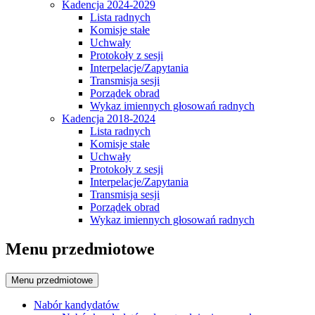
Kadencja 2024-2029
Lista radnych
Komisje stałe
Uchwały
Protokoły z sesji
Interpelacje/Zapytania
Transmisja sesji
Porządek obrad
Wykaz imiennych głosowań radnych
Kadencja 2018-2024
Lista radnych
Komisje stałe
Uchwały
Protokoły z sesji
Interpelacje/Zapytania
Transmisja sesji
Porządek obrad
Wykaz imiennych głosowań radnych
Menu przedmiotowe
Menu przedmiotowe
Nabór kandydatów