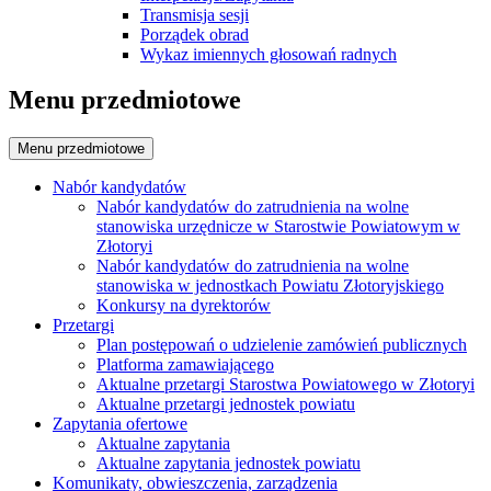
Transmisja sesji
Porządek obrad
Wykaz imiennych głosowań radnych
Menu przedmiotowe
Menu przedmiotowe
Nabór kandydatów
Nabór kandydatów do zatrudnienia na wolne
stanowiska urzędnicze w Starostwie Powiatowym w
Złotoryi
Nabór kandydatów do zatrudnienia na wolne
stanowiska w jednostkach Powiatu Złotoryjskiego
Konkursy na dyrektorów
Przetargi
Plan postępowań o udzielenie zamówień publicznych
Platforma zamawiającego
Aktualne przetargi Starostwa Powiatowego w Złotoryi
Aktualne przetargi jednostek powiatu
Zapytania ofertowe
Aktualne zapytania
Aktualne zapytania jednostek powiatu
Komunikaty, obwieszczenia, zarządzenia