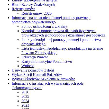
Zasady udostępniania danych
Biuro Rzeczy Znalezionych
Rejestry umów
Rejestr umów 2026
Informacje na temat nieodpłatnej pomocy prawnej i
poradnictwa obywatelskiego
Pomoc uchodźcom z Ukrainy
Nieodpłatna pomoc prawna dla osób fizycznych
prowadzących jednoosobową działalność gospodarczą
Punkty nieodpłatnej pomocy prawnej i poradnictwa
obywatelskiego
Lista jednostek nieodpłatnego poradnictwa na terenie
Powiatu Złotoryjskiego
Edukacja Prawna
Karty Informacyjne Poradnictwo
Wnioski
Usuwanie pojazdów z dróg
Wykaz Stacji Kontroli Pojazdów
Wykaz Ośrodków Szkolenia Kierowców
Informacje o instalacjach wytwarzających pole
elektromagnetyczne
2026
2025
2024
2023