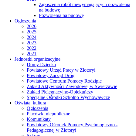
Zgłoszenia robót niewymagających pozwolenia
na budowę
Pozwolenia na budowę
Ogłoszenia
2026
2025
2024
2023
2022
2021
Jednostki organizacyjne
Domy Dziecka
Powiatowy Urząd Pracy w Złotoryi
Powiatowy Zarząd Dróg
Powiatowe Centrum Pomocy Rodzinie
Zakład Aktywności Zawodowej w Świerzawie
Zakład Pielęgnacyjno-Opiekuńczy
Specjalne Ośrodki Szkolno-Wychowawcze
Oświata, kultura
Ogłoszenia
Placówki niepubliczne
Komunikaty
Powiatowy Ośrodek Pomocy Psychologiczno -
Pedagogicznej w Złotoryi
Szkoły