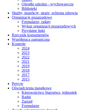
Ośrodki szkolno - wychowawcze
Biblioteki
Służby, inspekcje, straże, ochrona zdrowia
Organizacje pozarządowe
Formularze, opłaty
Wykaz organizacji pozarządowych
Przydatne linki
Rzecznik konsumentów
Współpraca zagraniczna
Kontrole
2024
2023
2022
2021
2019
2018
2017
2015
Petycje
Oświadczenia majątkowe
Kierownictwo Starostwa, jednostek
Radni
Zarząd
Formularze