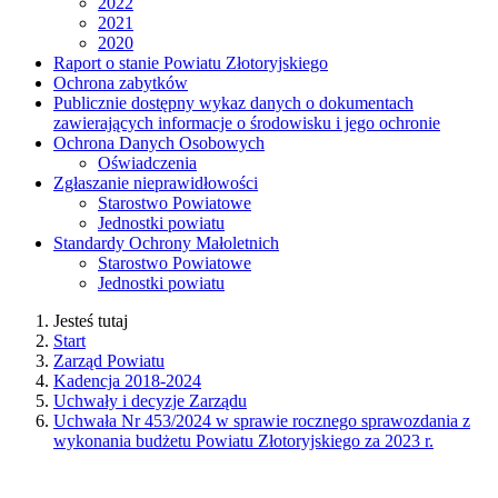
2022
2021
2020
Raport o stanie Powiatu Złotoryjskiego
Ochrona zabytków
Publicznie dostępny wykaz danych o dokumentach
zawierających informacje o środowisku i jego ochronie
Ochrona Danych Osobowych
Oświadczenia
Zgłaszanie nieprawidłowości
Starostwo Powiatowe
Jednostki powiatu
Standardy Ochrony Małoletnich
Starostwo Powiatowe
Jednostki powiatu
Jesteś tutaj
Start
Zarząd Powiatu
Kadencja 2018-2024
Uchwały i decyzje Zarządu
Uchwała Nr 453/2024 w sprawie rocznego sprawozdania z
wykonania budżetu Powiatu Złotoryjskiego za 2023 r.